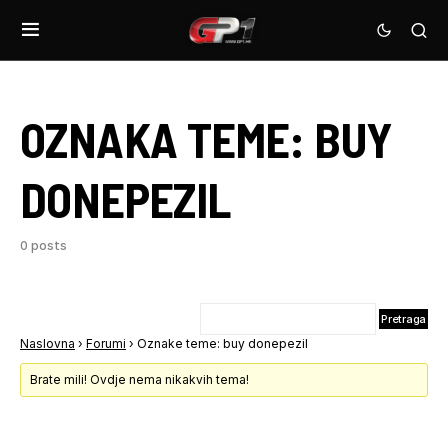
OZNAKA TEME:
BUY
DONEPEZIL
0 posts
Naslovna
›
Forumi
›
Oznake teme: buy donepezil
Brate mili! Ovdje nema nikakvih tema!