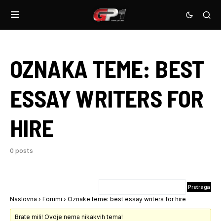
OZNAKA TEME:
BEST
ESSAY WRITERS FOR
HIRE
0 posts
Naslovna
›
Forumi
›
Oznake teme: best essay writers for hire
Brate mili! Ovdje nema nikakvih tema!