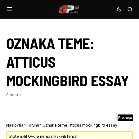
OZNAKA TEME:
ATTICUS
MOCKINGBIRD ESSAY
0 posts
Naslovna
›
Forumi
›
Oznake teme: atticus mockingbird essay
Brate mili! Ovdje nema nikakvih tema!