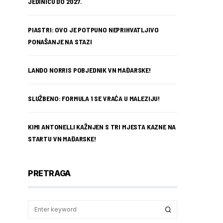
JEDINICU DO 2027.
PIASTRI: OVO JE POTPUNO NEPRIHVATLJIVO
PONAŠANJE NA STAZI
LANDO NORRIS POBJEDNIK VN MAĐARSKE!
SLUŽBENO: FORMULA 1 SE VRAĆA U MALEZIJU!
KIMI ANTONELLI KAŽNJEN S TRI MJESTA KAZNE NA
STARTU VN MAĐARSKE!
PRETRAGA