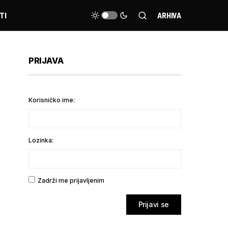
TI
ARHIVA
PRIJAVA
Korisničko ime:
Lozinka:
Zadrži me prijavljenim
Prijavi se