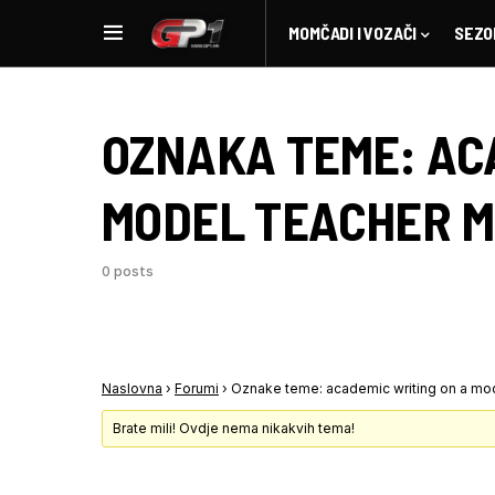
MOMČADI I VOZAČI
SEZO
OZNAKA TEME:
AC
MODEL TEACHER 
0 posts
Naslovna
›
Forumi
›
Oznake teme: academic writing on a mo
Brate mili! Ovdje nema nikakvih tema!