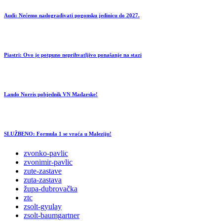
Audi: Nećemo nadograđivati pogonsku jedinicu do 2027.
Piastri: Ovo je potpuno neprihvatljivo ponašanje na stazi
Lando Norris pobjednik VN Mađarske!
SLUŽBENO: Formula 1 se vraća u Maleziju!
zvonko-pavlic
zvonimir-pavlic
zute-zastave
zuta-zastava
župa-dubrovačka
ztc
zsolt-gyulay
zsolt-baumgartner