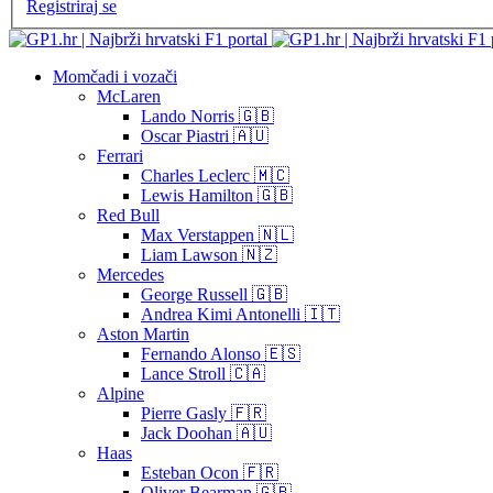
Registriraj se
Momčadi i vozači
McLaren
Lando Norris 🇬🇧
Oscar Piastri 🇦🇺
Ferrari
Charles Leclerc 🇲🇨
Lewis Hamilton 🇬🇧
Red Bull
Max Verstappen 🇳🇱
Liam Lawson 🇳🇿
Mercedes
George Russell 🇬🇧
Andrea Kimi Antonelli 🇮🇹
Aston Martin
Fernando Alonso 🇪🇸
Lance Stroll 🇨🇦
Alpine
Pierre Gasly 🇫🇷
Jack Doohan 🇦🇺
Haas
Esteban Ocon 🇫🇷
Oliver Bearman 🇬🇧