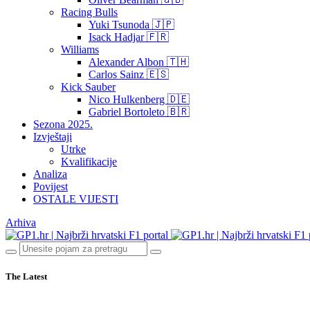
Racing Bulls
Yuki Tsunoda 🇯🇵
Isack Hadjar 🇫🇷
Williams
Alexander Albon 🇹🇭
Carlos Sainz 🇪🇸
Kick Sauber
Nico Hulkenberg 🇩🇪
Gabriel Bortoleto 🇧🇷
Sezona 2025.
Izvještaji
Utrke
Kvalifikacije
Analiza
Povijest
OSTALE VIJESTI
Arhiva
The Latest