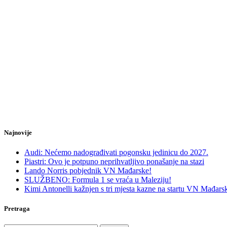
Najnovije
Audi: Nećemo nadograđivati pogonsku jedinicu do 2027.
Piastri: Ovo je potpuno neprihvatljivo ponašanje na stazi
Lando Norris pobjednik VN Mađarske!
SLUŽBENO: Formula 1 se vraća u Maleziju!
Kimi Antonelli kažnjen s tri mjesta kazne na startu VN Mađars
Pretraga