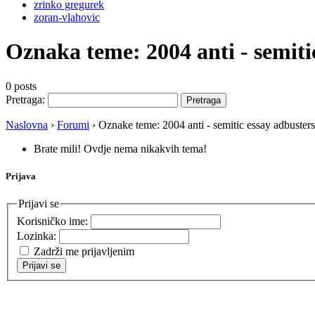
zrinko gregurek
zoran-vlahovic
Oznaka teme:
2004 anti - semit
0 posts
Pretraga:
Naslovna
›
Forumi
›
Oznake teme: 2004 anti - semitic essay adbusters
Brate mili! Ovdje nema nikakvih tema!
Prijava
Prijavi se
Korisničko ime:
Lozinka:
Zadrži me prijavljenim
Prijavi se