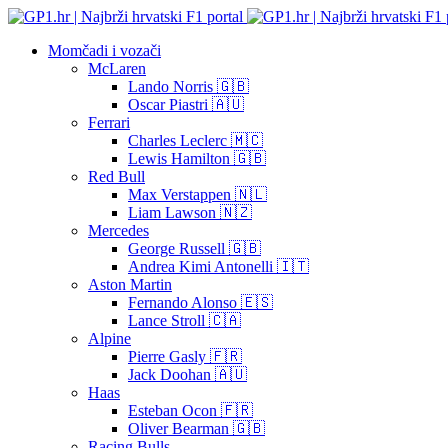
Momčadi i vozači
McLaren
Lando Norris 🇬🇧
Oscar Piastri 🇦🇺
Ferrari
Charles Leclerc 🇲🇨
Lewis Hamilton 🇬🇧
Red Bull
Max Verstappen 🇳🇱
Liam Lawson 🇳🇿
Mercedes
George Russell 🇬🇧
Andrea Kimi Antonelli 🇮🇹
Aston Martin
Fernando Alonso 🇪🇸
Lance Stroll 🇨🇦
Alpine
Pierre Gasly 🇫🇷
Jack Doohan 🇦🇺
Haas
Esteban Ocon 🇫🇷
Oliver Bearman 🇬🇧
Racing Bulls