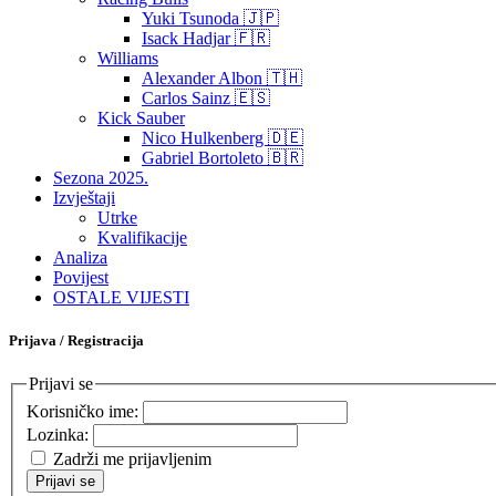
Yuki Tsunoda 🇯🇵
Isack Hadjar 🇫🇷
Williams
Alexander Albon 🇹🇭
Carlos Sainz 🇪🇸
Kick Sauber
Nico Hulkenberg 🇩🇪
Gabriel Bortoleto 🇧🇷
Sezona 2025.
Izvještaji
Utrke
Kvalifikacije
Analiza
Povijest
OSTALE VIJESTI
Prijava / Registracija
Prijavi se
Korisničko ime:
Lozinka:
Zadrži me prijavljenim
Prijavi se