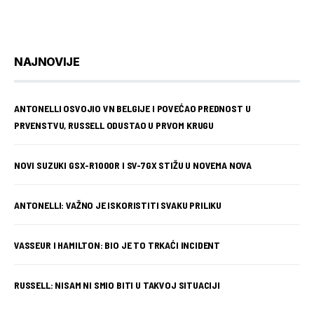
NAJNOVIJE
ANTONELLI OSVOJIO VN BELGIJE I POVEĆAO PREDNOST U
PRVENSTVU, RUSSELL ODUSTAO U PRVOM KRUGU
NOVI SUZUKI GSX-R1000R I SV-7GX STIŽU U NOVEMA NOVA
ANTONELLI: VAŽNO JE ISKORISTITI SVAKU PRILIKU
VASSEUR I HAMILTON: BIO JE TO TRKAĆI INCIDENT
RUSSELL: NISAM NI SMIO BITI U TAKVOJ SITUACIJI