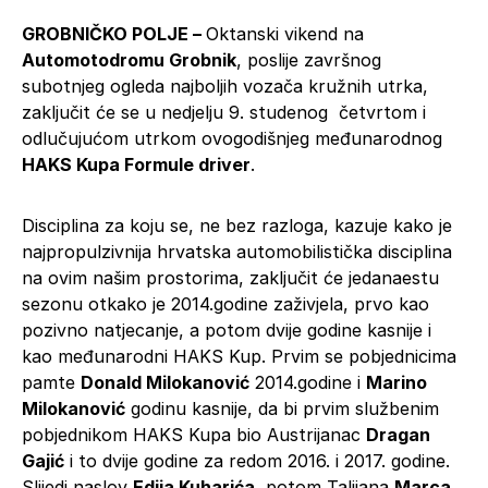
GROBNIČKO POLJE –
Oktanski vikend na
Automotodromu Grobnik
, poslije završnog
subotnjeg ogleda najboljih vozača kružnih utrka,
zaključit će se u nedjelju 9. studenog četvrtom i
odlučujućom utrkom ovogodišnjeg međunarodnog
HAKS Kupa Formule driver
.
Disciplina za koju se, ne bez razloga, kazuje kako je
najpropulzivnija hrvatska automobilistička disciplina
na ovim našim prostorima, zaključit će jedanaestu
sezonu otkako je 2014.godine zaživjela, prvo kao
pozivno natjecanje, a potom dvije godine kasnije i
kao međunarodni HAKS Kup. Prvim se pobjednicima
pamte
Donald Milokanović
2014.godine i
Marino
Milokanović
godinu kasnije, da bi prvim službenim
pobjednikom HAKS Kupa bio Austrijanac
Dragan
Gajić
i to dvije godine za redom 2016. i 2017. godine.
Slijedi naslov
Edija Kuharića
, potom Talijana
Marca