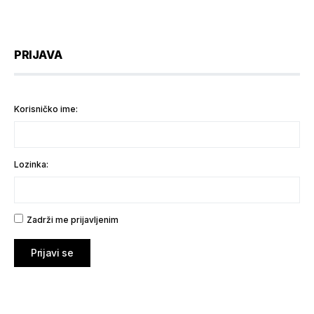
PRIJAVA
Korisničko ime:
Lozinka:
Zadrži me prijavljenim
Prijavi se