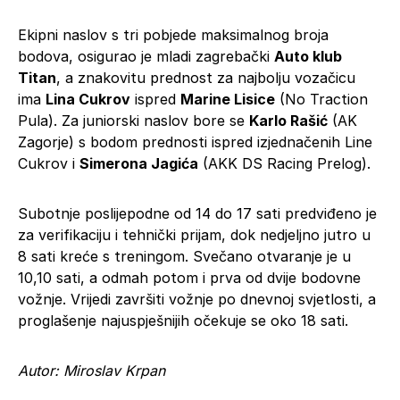
Ekipni naslov s tri pobjede maksimalnog broja
bodova, osigurao je mladi zagrebački
Auto klub
Titan
, a znakovitu prednost za najbolju vozačicu
ima
Lina Cukrov
ispred
Marine Lisice
(No Traction
Pula). Za juniorski naslov bore se
Karlo Rašić
(AK
Zagorje) s bodom prednosti ispred izjednačenih Line
Cukrov i
Simerona Jagića
(AKK DS Racing Prelog).
Subotnje poslijepodne od 14 do 17 sati predviđeno je
za verifikaciju i tehnički prijam, dok nedjeljno jutro u
8 sati kreće s treningom. Svečano otvaranje je u
10,10 sati, a odmah potom i prva od dvije bodovne
vožnje. Vrijedi završiti vožnje po dnevnoj svjetlosti, a
proglašenje najuspješnijih očekuje se oko 18 sati.
Autor: Miroslav Krpan