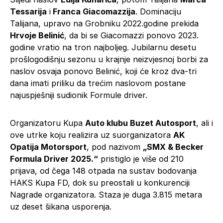
Tessarija
i
Franca Giacomazzija
. Dominaciju
Talijana, upravo na Grobniku 2022.godine prekida
Hrvoje Belinić
, da bi se Giacomazzi ponovo 2023.
godine vratio na tron najboljeg. Jubilarnu desetu
prošlogodišnju sezonu u krajnje neizvjesnoj borbi za
naslov osvaja ponovo Belinić, koji će kroz dva-tri
dana imati priliku da trećim naslovom postane
najuspješniji sudionik Formule driver.
Organizatoru Kupa
Auto klubu Buzet Autosport
, ali i
ove utrke koju realizira uz suorganizatora
AK
Opatija Motorsport
, pod nazivom
„SMX & Becker
Formula Driver 2025.“
pristiglo je više od 210
prijava, od čega 148 otpada na sustav bodovanja
HAKS Kupa FD, dok su preostali u konkurenciji
Nagrade organizatora. Staza je duga 3.815 metara
uz deset šikana usporenja.