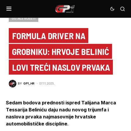
OSTALE VIJESTI
FORMULA DRIVER NA
GROBNIKU: HRVOJE BELINIĆ
LOVI TREĆI NASLOV PRVAKA
BY
GP1_HR
07.11.2025.
Sedam bodova prednosti ispred Talijana Marca
Tessarija Beliniću daju nadu novog trijumfa i
naslova prvaka najmasovnije hrvatske
automobilističke discipline
.