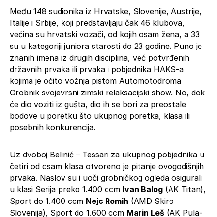
Među 148 sudionika iz Hrvatske, Slovenije, Austrije,
Italije i Srbije, koji predstavljaju čak 46 klubova,
većina su hrvatski vozači, od kojih osam žena, a 33
su u kategoriji juniora starosti do 23 godine. Puno je
znanih imena iz drugih disciplina, već potvrđenih
državnih prvaka ili prvaka i pobjednika HAKS-a
kojima je očito vožnja pistom Automotodroma
Grobnik svojevrsni zimski relaksacijski show. No, dok
će dio voziti iz gušta, dio ih se bori za preostale
bodove u poretku što ukupnog poretka, klasa ili
posebnih konkurencija.
Uz dvoboj Belinić – Tessari za ukupnog pobjednika u
četiri od osam klasa otvoreno je pitanje ovogodišnjih
prvaka. Naslov su i uoči grobničkog ogleda osigurali
u klasi Serija preko 1.400 ccm
Ivan Balog
(AK Titan),
Sport do 1.400 ccm
Nejc Romih
(AMD Skiro
Slovenija), Sport do 1.600 ccm
Marin Leš
(AK Pula-