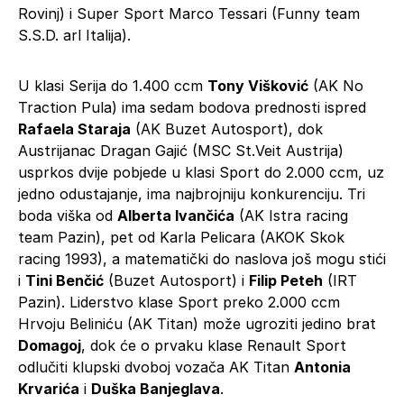
Rovinj) i Super Sport Marco Tessari (Funny team
S.S.D. arl Italija).
U klasi Serija do 1.400 ccm
Tony Višković
(AK No
Traction Pula) ima sedam bodova prednosti ispred
Rafaela Staraja
(AK Buzet Autosport), dok
Austrijanac Dragan Gajić (MSC St.Veit Austrija)
usprkos dvije pobjede u klasi Sport do 2.000 ccm, uz
jedno odustajanje, ima najbrojniju konkurenciju. Tri
boda viška od
Alberta Ivančića
(AK Istra racing
team Pazin), pet od Karla Pelicara (AKOK Skok
racing 1993), a matematički do naslova još mogu stići
i
Tini Benčić
(Buzet Autosport) i
Filip Peteh
(IRT
Pazin). Liderstvo klase Sport preko 2.000 ccm
Hrvoju Beliniću (AK Titan) može ugroziti jedino brat
Domagoj
, dok će o prvaku klase Renault Sport
odlučiti klupski dvoboj vozača AK Titan
Antonia
Krvarića
i
Duška Banjeglava
.