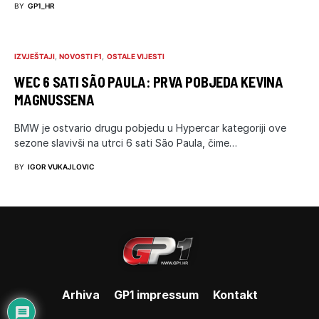
BY
GP1_HR
IZVJEŠTAJI
NOVOSTI F1
OSTALE VIJESTI
WEC 6 SATI SÃO PAULA: PRVA POBJEDA KEVINA
MAGNUSSENA
BMW je ostvario drugu pobjedu u Hypercar kategoriji ove
sezone slavivši na utrci 6 sati São Paula, čime…
BY
IGOR VUKAJLOVIC
Arhiva
GP1 impressum
Kontakt