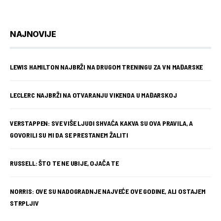
NAJNOVIJE
LEWIS HAMILTON NAJBRŽI NA DRUGOM TRENINGU ZA VN MAĐARSKE
LECLERC NAJBRŽI NA OTVARANJU VIKENDA U MAĐARSKOJ
VERSTAPPEN: SVE VIŠE LJUDI SHVAĆA KAKVA SU OVA PRAVILA, A
GOVORILI SU MI DA SE PRESTANEM ŽALITI
RUSSELL: ŠTO TE NE UBIJE, OJAČA TE
NORRIS: OVE SU NADOGRADNJE NAJVEĆE OVE GODINE, ALI OSTAJEM
STRPLJIV