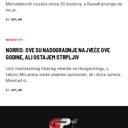
Mercedesovih vozača iznosi 50 bodova, a Russell priznaje da
mu je…
BY
GP1_HR
NOVOSTI F1
NORRIS: OVE SU NADOGRADNJE NAJVEĆE OVE
GODINE, ALI OSTAJEM STRPLJIV
Uoči nadolazećeg trkaćeg vikenda na Hungaroringu, u
taboru McLarena vlada umjereni optimizam, ali i doza opreza.
Momčad iz…
BY
GP1_HR