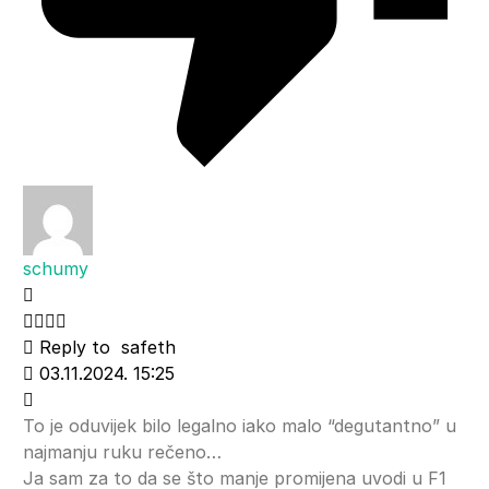
schumy
Reply to
safeth
03.11.2024. 15:25
To je oduvijek bilo legalno iako malo “degutantno” u
najmanju ruku rečeno…
Ja sam za to da se što manje promijena uvodi u F1