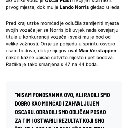
dio utrke vodio je
Oscar Piastri
koji je i startao s
prvog mjesta, dok mu je
Lando Norris
gledao u leđa.
Pred kraj utrke momčad je odlučila zamijeniti mjesta
svojih vozača jer se Norris još uvijek nada osvajanju
titule u konkurenciji vozača i svaki mu je bod od
velike važnosti. On je za pobjedu u sprintu osvojio
osam bodova, dok je njegov rival
Max Verstappen
nakon kazne upisao četvrto mjesto i pet bodova.
Razlika je tako smanjena s 47 na 44 boda.
“NISAM PONOSAN NA OVO, ALI RADILI SMO
DOBRO KAO MOMČAD I ZAHVALJUJEM
OSCARU. ODRADILI SMO ODLIČAN POSAO
ZA TIM I OSTVARILI REZULTAT KOJI SMO