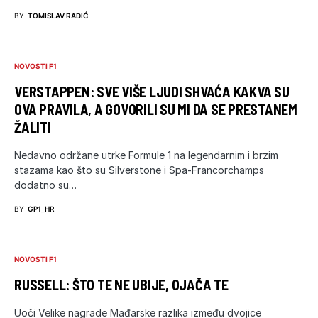
BY
TOMISLAV RADIĆ
NOVOSTI F1
VERSTAPPEN: SVE VIŠE LJUDI SHVAĆA KAKVA SU
OVA PRAVILA, A GOVORILI SU MI DA SE PRESTANEM
ŽALITI
Nedavno održane utrke Formule 1 na legendarnim i brzim
stazama kao što su Silverstone i Spa-Francorchamps
dodatno su…
BY
GP1_HR
NOVOSTI F1
RUSSELL: ŠTO TE NE UBIJE, OJAČA TE
Uoči Velike nagrade Mađarske razlika između dvojice