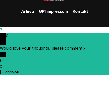
Arhiva
GP1 impressum
Kontakt
7
0
Would love your thoughts, please comment.
x
(
)
x
|
Odgovori