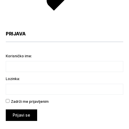
PRIJAVA
Korisničko ime:
Lozinka:
Zadrži me prijavljenim
Prijavi se