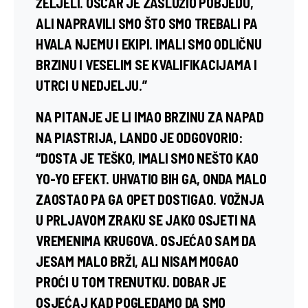
ŽELJELI. OSCAR JE ZASLUŽIO POBJEDU,
ALI NAPRAVILI SMO ŠTO SMO TREBALI PA
HVALA NJEMU I EKIPI. IMALI SMO ODLIČNU
BRZINU I VESELIM SE KVALIFIKACIJAMA I
UTRCI U NEDJELJU.”
NA PITANJE JE LI IMAO BRZINU ZA NAPAD
NA PIASTRIJA, LANDO JE ODGOVORIO:
“DOSTA JE TEŠKO, IMALI SMO NEŠTO KAO
YO-YO EFEKT. UHVATIO BIH GA, ONDA MALO
ZAOSTAO PA GA OPET DOSTIGAO. VOŽNJA
U PRLJAVOM ZRAKU SE JAKO OSJETI NA
VREMENIMA KRUGOVA. OSJEĆAO SAM DA
JESAM MALO BRŽI, ALI NISAM MOGAO
PROĆI U TOM TRENUTKU. DOBAR JE
OSJEĆAJ KAD POGLEDAMO DA SMO