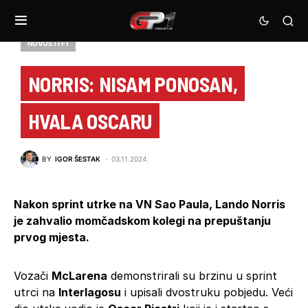
NOVOSTI F1
NORRIS: NISAM PONOSAN,
HVALA OSCARU
BY
IGOR ŠESTAK
03.11.2024.
Nakon sprint utrke na VN Sao Paula, Lando Norris
je zahvalio momčadskom kolegi na prepuštanju
prvog mjesta.
Vozači
McLarena
demonstrirali su brzinu u sprint
utrci na
Interlagosu
i upisali dvostruku pobjedu. Veći