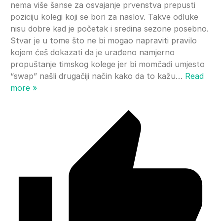
nema više šanse za osvajanje prvenstva prepusti
poziciju kolegi koji se bori za naslov. Takve odluke
nisu dobre kad je početak i sredina sezone posebno.
Stvar je u tome što ne bi mogao napraviti pravilo
kojem ćeš dokazati da je urađeno namjerno
propuštanje timskog kolege jer bi momčadi umjesto
“swap” našli drugačiji način kako da to kažu
…
Read
more »