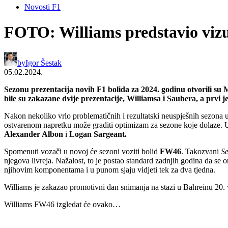
Novosti F1
FOTO: Williams predstavio vizu
by
Igor Šestak
05.02.2024.
Sezonu prezentacija novih F1 bolida za 2024. godinu otvorili su Mc
bile su zakazane dvije prezentacije, Williamsa i Saubera, a prvi 
Nakon nekoliko vrlo problematičnih i rezultatski neuspješnih sezona 
ostvarenom napretku može graditi optimizam za sezone koje dolaze.
Alexander Albon
i
Logan Sargeant.
Spomenuti vozači u novoj će sezoni voziti bolid
FW46
. Takozvani
S
njegova livreja. Nažalost, to je postao standard zadnjih godina da se
njihovim komponentama i u punom sjaju vidjeti tek za dva tjedna.
Williams je zakazao promotivni dan snimanja na stazi u Bahreinu 20. v
Williams FW46 izgledat će ovako…