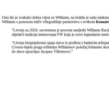
Ono što je svakako dobra vijest za Williams, na bolidu je sada istaknut
Williams s ponosom ističe višegodišnje partnerstvo s tvrtkom
Komats
“Livreja za 2024. suvremena je posveta nasljeđu Williams Raci
slijedeći tradiciju imenovanja FW koju je uveo legendarni osni
“Livreja besprijekorno spaja slavu iz prošlost s budućim težn
Crveno-bijela pruga reflektira Williamsov položaj britanske ik
do slave upravljao Jacques Villeneuve.”