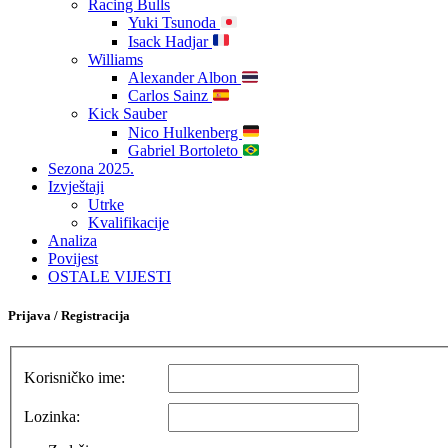
Racing Bulls
Yuki Tsunoda
Isack Hadjar
Williams
Alexander Albon
Carlos Sainz
Kick Sauber
Nico Hulkenberg
Gabriel Bortoleto
Sezona 2025.
Izvještaji
Utrke
Kvalifikacije
Analiza
Povijest
OSTALE VIJESTI
Prijava / Registracija
Korisničko ime:
Lozinka: