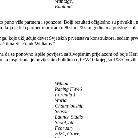
Wantage,
England
o puno više partnera i sponzora. Bolji rezultati očigledno su privukli i
u
, koja je bila partner momčadi u 80-im i 90-im godinama prošlog stolj
nga, koje uključuje devet Svjetskih prvenstava konstruktora, sedam pr
vač tima Sir Frank Williams.”
jama da se ponovno ispiše povijest, sa živopisnim prijelazom od boje H
one, a inspirirana je povijesnim bolidima od FW10 kojeg su 1985. vozi
Williams
Racing FW46
Formula 1
World
Championship
Season
Launch Studio
Shoot, 5th
February
2024, Grove,