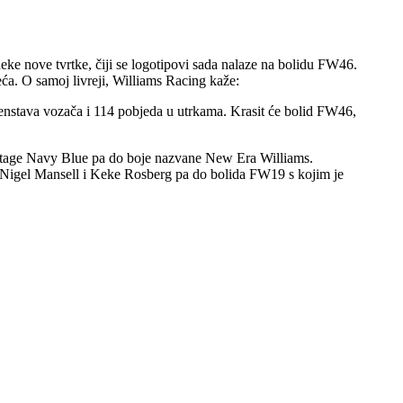
 neke nove tvrtke, čiji se logotipovi sada nalaze na bolidu FW46.
eća. O samoj livreji, Williams Racing kaže:
venstava vozača i 114 pobjeda u utrkama. Krasit će bolid FW46,
eritage Navy Blue pa do boje nazvane New Era Williams.
li Nigel Mansell i Keke Rosberg pa do bolida FW19 s kojim je