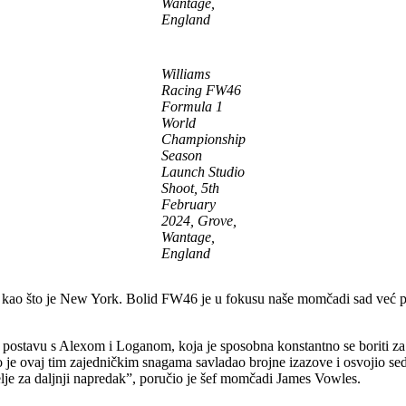
Wantage,
England
Williams
Racing FW46
Formula 1
World
Championship
Season
Launch Studio
Shoot, 5th
February
2024, Grove,
Wantage,
England
iji kao što je New York. Bolid FW46 je u fokusu naše momčadi sad već pu
u postavu s Alexom i Loganom, koja je sposobna konstantno se boriti 
je ovaj tim zajedničkim snagama savladao brojne izazove i osvojio sed
lje za daljnji napredak”, poručio je šef momčadi James Vowles.