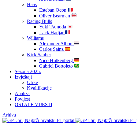
Haas
Esteban Ocon
Oliver Bearman
Racing Bulls
Yuki Tsunoda
Isack Hadjar
Williams
Alexander Albon
Carlos Sainz
Kick Sauber
Nico Hulkenberg
Gabriel Bortoleto
Sezona 2025.
Izvještaji
Utrke
Kvalifikacije
Analiza
Povijest
OSTALE VIJESTI
Arhiva