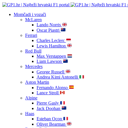
Momčadi i vozači
McLaren
Lando Norris
Oscar Piastri
Ferrari
Charles Leclerc
Lewis Hamilton
Red Bull
Max Verstappen
Liam Lawson
Mercedes
George Russell
Andrea Kimi Antonelli
Aston Martin
Fernando Alonso
Lance Stroll
Alpine
Pierre Gasly
Jack Doohan
Haas
Esteban Ocon
Oliver Bearman