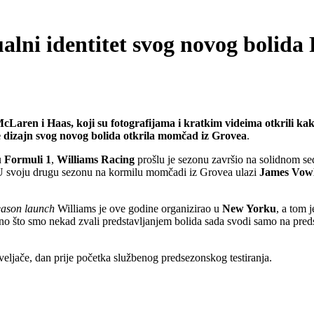
alni identitet svog novog bolid
Laren i Haas, koji su fotografijama i kratkim videima otkrili kako ć
je dizajn svog novog bolida otkrila momčad iz Grovea
.
u
Formuli 1
,
Williams Racing
prošlu je sezonu završio na solidnom s
 U svoju drugu sezonu na kormilu momčadi iz Grovea ulazi
James Vow
eason launch
Williams je ove godine organizirao u
New Yorku
, a tom 
 ono što smo nekad zvali predstavljanjem bolida sada svodi samo na pred
eljače, dan prije početka službenog predsezonskog testiranja.