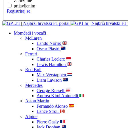
Zadrži me
prijavljenim
Registriraj se
Momčadi i vozači
McLaren
Lando Norris
Oscar Piastri
Ferrari
Charles Leclerc
Lewis Hamilton
Red Bull
Max Verstappen
Liam Lawson
Mercedes
George Russell
Andrea Kimi Antonelli
Aston Martin
Fernando Alonso
Lance Stroll
Alpine
Pierre Gasly
Jack Doohan