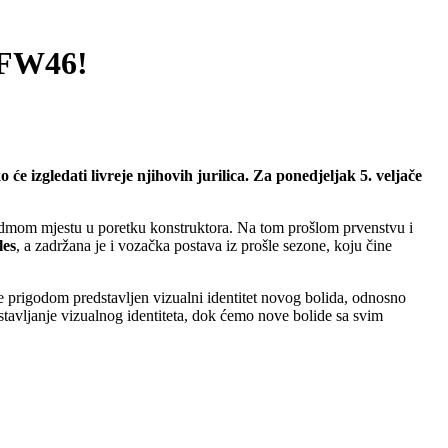
a FW46!
e izgledati livreje njihovih jurilica. Za ponedjeljak 5. veljače
edmom mjestu u poretku konstruktora. Na tom prošlom prvenstvu i
les
, a zadržana je i vozačka postava iz prošle sezone, koju čine
je prigodom predstavljen vizualni identitet novog bolida, odnosno
stavljanje vizualnog identiteta, dok ćemo nove bolide sa svim