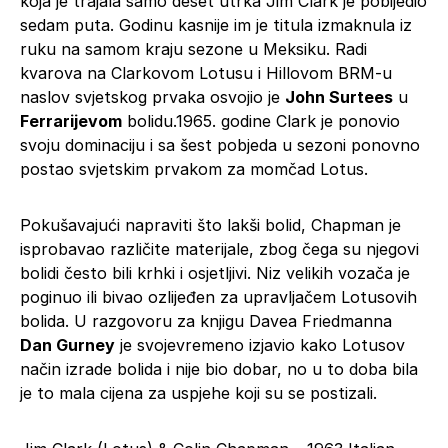
koja je trajala samo deset utrka Jim Clark je pobijedio
sedam puta. Godinu kasnije im je titula izmaknula iz
ruku na samom kraju sezone u Meksiku. Radi
kvarova na Clarkovom Lotusu i Hillovom BRM-u
naslov svjetskog prvaka osvojio je
John Surtees
u
Ferrarijevom
bolidu.1965. godine Clark je ponovio
svoju dominaciju i sa šest pobjeda u sezoni ponovno
postao svjetskim prvakom za momčad Lotus.
Pokušavajući napraviti što lakši bolid, Chapman je
isprobavao različite materijale, zbog čega su njegovi
bolidi često bili krhki i osjetljivi. Niz velikih vozača je
poginuo ili bivao ozlijeđen za upravljačem Lotusovih
bolida. U razgovoru za knjigu Davea Friedmanna
Dan Gurney
je svojevremeno izjavio kako Lotusov
način izrade bolida i nije bio dobar, no u to doba bila
je to mala cijena za uspjehe koji su se postizali.