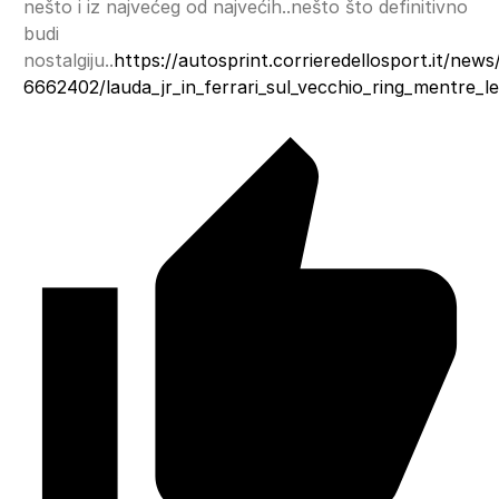
nešto i iz najvećeg od najvećih..nešto što definitivno
budi
nostalgiju..
https://autosprint.corrieredellosport.it/new
6662402/lauda_jr_in_ferrari_sul_vecchio_ring_mentre_le