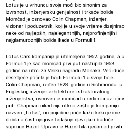
Lotus je u vrhuncu svoje moći bio sinonim za
izvrsnost, inženjersku genijalnost i trkaće bolide.
Momčad je osnovao Colin Chapman, inženjer,
vizionar i poduzetnik, koji je u svoje vrijeme dizajnirao
neke od najljepših, najelegantnijih, najprofinjenijih i
najglamuroznijih bolida ikada u Formuli 1.
Lotus Cars kompanija je utemeljena 1952. godine, a u
Formuli 1 je kao momčad prvi put nastupila 1958.
godine na utrci za Veliku nagradu Monaka. Već iduće
desetljeće počela je bojiti Formulu 1 u svoje boje.
Colin Chapman, rođen 1928. godine u Richmondu, u
Engleskoj, inženjer arhitekture i strukturalnog
inženjerstva, osnovao je momčad u radionici uz očev
pub. Chapman nikad nije otkrio zašto je kompaniju
nazvao „Lotus“, no pojedine priče kažu kako je ime
dobila u čast njegove tadašnje djevojke i buduće
supruge Hazel. Upravo je Hazel bila i jedan od prvih