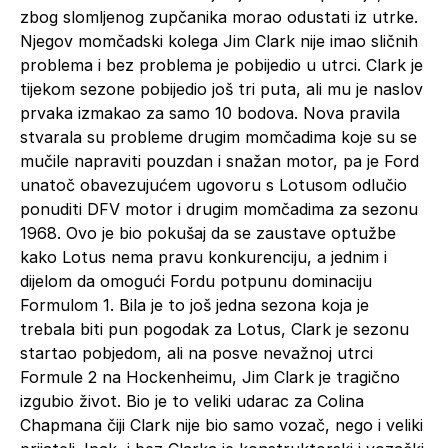
zbog slomljenog zupčanika morao odustati iz utrke.
Njegov momčadski kolega Jim Clark nije imao sličnih
problema i bez problema je pobijedio u utrci. Clark je
tijekom sezone pobijedio još tri puta, ali mu je naslov
prvaka izmakao za samo 10 bodova. Nova pravila
stvarala su probleme drugim momčadima koje su se
mučile napraviti pouzdan i snažan motor, pa je Ford
unatoč obavezujućem ugovoru s Lotusom odlučio
ponuditi DFV motor i drugim momčadima za sezonu
1968. Ovo je bio pokušaj da se zaustave optužbe
kako Lotus nema pravu konkurenciju, a jednim i
dijelom da omogući Fordu potpunu dominaciju
Formulom 1. Bila je to još jedna sezona koja je
trebala biti pun pogodak za Lotus, Clark je sezonu
startao pobjedom, ali na posve nevažnoj utrci
Formule 2 na Hockenheimu, Jim Clark je tragično
izgubio život. Bio je to veliki udarac za Colina
Chapmana čiji Clark nije bio samo vozač, nego i veliki