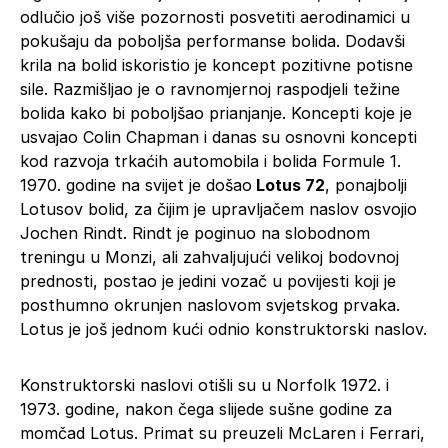
odlučio još više pozornosti posvetiti aerodinamici u
pokušaju da poboljša performanse bolida. Dodavši
krila na bolid iskoristio je koncept pozitivne potisne
sile. Razmišljao je o ravnomjernoj raspodjeli težine
bolida kako bi poboljšao prianjanje. Koncepti koje je
usvajao Colin Chapman i danas su osnovni koncepti
kod razvoja trkaćih automobila i bolida Formule 1.
1970. godine na svijet je došao
Lotus 72
, ponajbolji
Lotusov bolid, za čijim je upravljačem naslov osvojio
Jochen Rindt. Rindt je poginuo na slobodnom
treningu u Monzi, ali zahvaljujući velikoj bodovnoj
prednosti, postao je jedini vozač u povijesti koji je
posthumno okrunjen naslovom svjetskog prvaka.
Lotus je još jednom kući odnio konstruktorski naslov.
Konstruktorski naslovi otišli su u Norfolk 1972. i
1973. godine, nakon čega slijede sušne godine za
momčad Lotus. Primat su preuzeli McLaren i Ferrari,