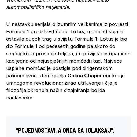
automobilističko natjecanje.
U nastavku serijala o izumrlim velikanima iz povijesti
Formule 1 predstavit ćemo
Lotus
, momčad koja je
ostavila dubok trag u svijetu Formule 1. Lotus je bio
dio Formule 1 od pedesetih godina pa skoro do
samog kraja prošlog stoljeća, i u povijesti je upamćen
kao jedna od najuspješnijih momčadi ikad. Najveće
uspjehe momčad je postigla pod dirigentskom
palicom svog utemeljitelja
Colina Chapmana
koji je
umnogome revolucionarizirao utrkivanje i čija je
filozofija okrenula način dizajniranja bolida
naglavačke.
“POJEDNOSTAVI, A ONDA GA I OLAKŠAJ”,