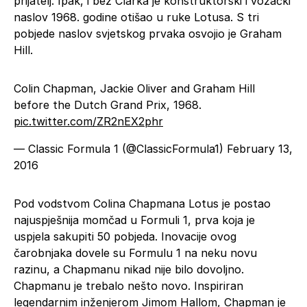
prijatelj. Ipak, i bez Clarka je konstruktorski i vozački
naslov 1968. godine otišao u ruke Lotusa. S tri
pobjede naslov svjetskog prvaka osvojio je Graham
Hill.
Colin Chapman, Jackie Oliver and Graham Hill
before the Dutch Grand Prix, 1968.
pic.twitter.com/ZR2nEX2phr
— Classic Formula 1 (@ClassicFormula1)
February 13,
2016
Pod vodstvom Colina Chapmana Lotus je postao
najuspješnija momčad u Formuli 1, prva koja je
uspjela sakupiti 50 pobjeda. Inovacije ovog
čarobnjaka dovele su Formulu 1 na neku novu
razinu, a Chapmanu nikad nije bilo dovoljno.
Chapmanu je trebalo nešto novo. Inspiriran
legendarnim inženjerom Jimom Hallom, Chapman je