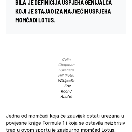
BILA JE DEFINICIJA USPJEHA GENIJALCA
KOJI JE STAJAO IZA NAJVEĆIH USPJEHA
MOMČADI LOTUS.
Colin
Chapman
i Graham
Hill (Foto:
Wikipedia
– Eric
Koch /
Anefo
)
Jedna od momčadi koja će zauvijek ostati urezana u
povijesne knjige Formule 1 i koja se ostavila neizbrisiv
trag u ovom sportu je zasigurno momčad Lotus.