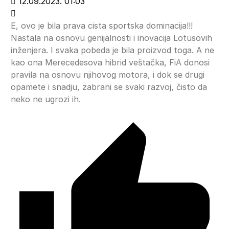
12.09.2023. 01:03
E, ovo je bila prava cista sportska dominacija!!!
Nastala na osnovu genijalnosti i inovacija Lotusovih
inženjera. I svaka pobeda je bila proizvod toga. A ne
kao ona Merecedesova hibrid veštačka, FiA donosi
pravila na osnovu njihovog motora, i dok se drugi
opamete i snadju, zabrani se svaki razvoj, čisto da
neko ne ugrozi ih.