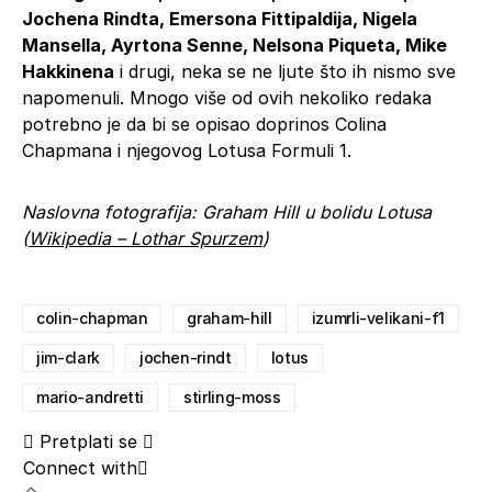
Jochena Rindta, Emersona Fittipaldija, Nigela
Mansella, Ayrtona Senne, Nelsona Piqueta, Mike
Hakkinena
i drugi, neka se ne ljute što ih nismo sve
napomenuli. Mnogo više od ovih nekoliko redaka
potrebno je da bi se opisao doprinos Colina
Chapmana i njegovog Lotusa Formuli 1.
Naslovna fotografija: Graham Hill u bolidu Lotusa
(
Wikipedia – Lothar Spurzem
)
colin-chapman
graham-hill
izumrli-velikani-f1
jim-clark
jochen-rindt
lotus
mario-andretti
stirling-moss
Pretplati se
Connect with