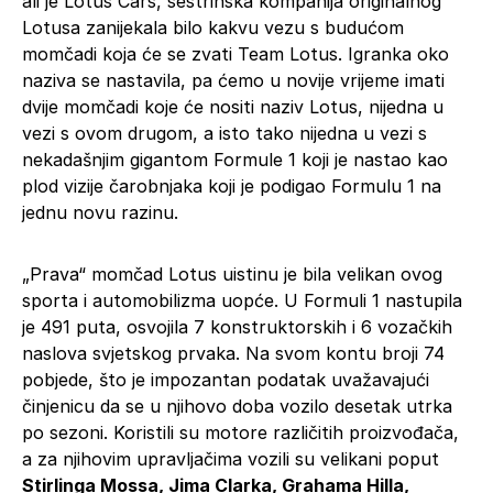
ali je Lotus Cars, sestrinska kompanija originalnog
Lotusa zanijekala bilo kakvu vezu s budućom
momčadi koja će se zvati Team Lotus. Igranka oko
naziva se nastavila, pa ćemo u novije vrijeme imati
dvije momčadi koje će nositi naziv Lotus, nijedna u
vezi s ovom drugom, a isto tako nijedna u vezi s
nekadašnjim gigantom Formule 1 koji je nastao kao
plod vizije čarobnjaka koji je podigao Formulu 1 na
jednu novu razinu.
„Prava“ momčad Lotus uistinu je bila velikan ovog
sporta i automobilizma uopće. U Formuli 1 nastupila
je 491 puta, osvojila 7 konstruktorskih i 6 vozačkih
naslova svjetskog prvaka. Na svom kontu broji 74
pobjede, što je impozantan podatak uvažavajući
činjenicu da se u njihovo doba vozilo desetak utrka
po sezoni. Koristili su motore različitih proizvođača,
a za njihovim upravljačima vozili su velikani poput
Stirlinga Mossa, Jima Clarka, Grahama Hilla,