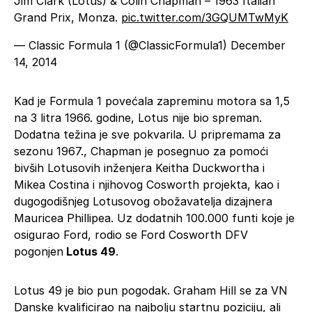
Jim Clark (Lotus) & Colin Chapman – 1963 Italian
Grand Prix, Monza.
pic.twitter.com/3GQUMTwMyK
— Classic Formula 1 (@ClassicFormula1)
December
14, 2014
Kad je Formula 1 povećala zapreminu motora sa 1,5
na 3 litra 1966. godine, Lotus nije bio spreman.
Dodatna težina je sve pokvarila. U pripremama za
sezonu 1967., Chapman je posegnuo za pomoći
bivših Lotusovih inženjera Keitha Duckwortha i
Mikea Costina i njihovog Cosworth projekta, kao i
dugogodišnjeg Lotusovog obožavatelja dizajnera
Mauricea Phillipea. Uz dodatnih 100.000 funti koje je
osigurao Ford, rodio se Ford Cosworth DFV
pogonjen
Lotus 49
.
Lotus 49 je bio pun pogodak. Graham Hill se za VN
Danske kvalificirao na najbolju startnu poziciju, ali