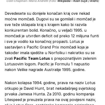
Colin Chapman i Mario Andretti (Foto:
Wikipedia – Koen Suyk / Anefo
)
Devedesete su donijele konačan kraj ove nekad
moćne momčadi. Dugovi su se gomilali i momčad je
sve teže sklapala kraj s krajem kako bi razvila
konkurentan bolid. Konačno, u veljači 1995. u
momčadi je utvrđen deficit od preko 12 milijuna funti
i sve je vodilo ka konačnoj propasti. Lotus je
sastavljen s Pacific Grand Prix momčadi koja je
također imala sjedište u Norfolku i nakratko su se
zvali
Pacific Team Lotus
s prepoznatljivim zelenim
Lotusovim logom. Pacific je Formulu 1 napustio
nakon Velike nagrade Australije 1995. godine.
Nakon kolapsa 1994. godine, prava na naziv Lotus
otkupio je David Hunt, brat nekadašnjeg svjetskog
prvaka Jamesa Hunta. Za 2010. godinu kompanija
Litespeed je preuzela prava na ovaj povijesni naziv,