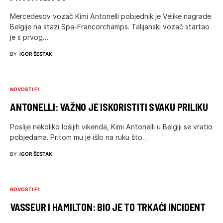
Mercedesov vozač Kimi Antonelli pobjednik je Velike nagrade
Belgije na stazi Spa-Francorchamps. Talijanski vozač startao
je s prvog…
BY
IGOR ŠESTAK
NOVOSTI F1
ANTONELLI: VAŽNO JE ISKORISTITI SVAKU PRILIKU
Poslije nekoliko lošijih vikenda, Kimi Antonelli u Belgiji se vratio
pobjedama. Pritom mu je išlo na ruku što…
BY
IGOR ŠESTAK
NOVOSTI F1
VASSEUR I HAMILTON: BIO JE TO TRKAĆI INCIDENT