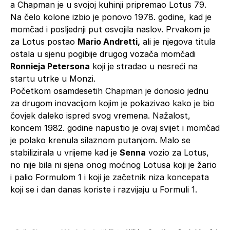
a Chapman je u svojoj kuhinji pripremao Lotus 79.
Na čelo kolone izbio je ponovo 1978. godine, kad je
momčad i posljednji put osvojila naslov. Prvakom je
za Lotus postao
Mario Andretti,
ali je njegova titula
ostala u sjenu pogibije drugog vozača momčadi
Ronnieja Petersona
koji je stradao u nesreći na
startu utrke u Monzi.
Početkom osamdesetih Chapman je donosio jednu
za drugom inovacijom kojim je pokazivao kako je bio
čovjek daleko ispred svog vremena. Nažalost,
koncem 1982. godine napustio je ovaj svijet i momčad
je polako krenula silaznom putanjom. Malo se
stabilizirala u vrijeme kad je
Senna
vozio za Lotus,
no nije bila ni sjena onog moćnog Lotusa koji je žario
i palio Formulom 1 i koji je začetnik niza koncepata
koji se i dan danas koriste i razvijaju u Formuli 1.