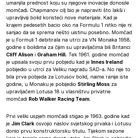
umanjila prednost koju su njegove inovacije donosile
momčadi. Chapmanov cilj bio je napraviti što lakši i
upravljiviji bolid koristeći nove materijale. Kad je
krajem pedesetih bacio oko na Formulu 1 nitko nije ni
sanjao da se sprema nešto uistinu posebno. Momčad
je u Formuli 1 debitirala na utrci za VN Monaka 1958.
godine s bolidima za čijim su upravljačima bili Britanci
Cliff Alison
i
Graham Hill.
Tek 1961. godine momčad
je upisala svoju prvu pobjedu kad je
Innes Ireland
pobijedio u utrci za Veliku nagradu SAD-a. No nije to
bila prva pobjeda za Lotusov bolid, naime ranije iste
godine, u Monaku je pobijedio
Stirling Moss
za
upravljačem Lotusa 18 u vlasništvu privatne
momčadi
Rob Walker Racing Team
.
Prvi veliki uspjeh momčadi stigao je 1963. godine kad
je
Jim Clark
osvojio naslov svjetskog prvaka i Lotusu
donio prvu konstruktorsku titulu. Tijekom sezone