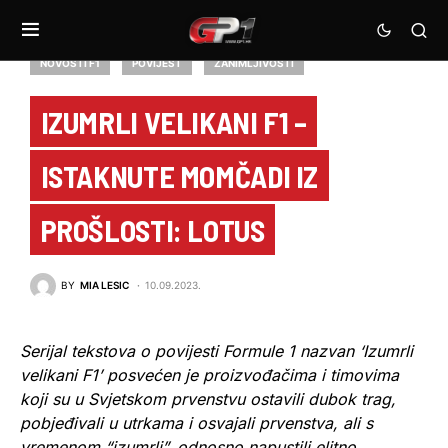
NOVOSTI F1
POVIJEST
ZANIMLJIVOSTI
IZUMRLI VELIKANI F1 –
ISTAKNUTE MOMČADI IZ
PROŠLOSTI: LOTUS
BY
MIA LESIC
10.09.2023.
Serijal tekstova o povijesti Formule 1 nazvan ‘Izumrli
velikani F1’ posvećen je proizvođačima i timovima
koji su u Svjetskom prvenstvu ostavili dubok trag,
pobjeđivali u utrkama i osvajali prvenstva, ali s
vremenom “izumrli”, odnosno napustili elitno