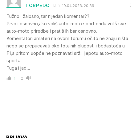
TORPEDO
19.04.2023. 20:39
Tužno i žalosno,zar nijedan komentar??
Prvo i osnovno,ako voliš auto-moto sport onda voliš sve
auto-moto priredbe i pratiš ih bar osnovno.
Komentatori amateri na ovom forumu očito ne znaju ništa
nego se prepucavati oko totalnih gluposti i bedastoća u
F1,a pritom uopće ne poznavati srž i ljepotu auto-moto
sporta.
Tuga i jad…
1
0
PRIJAVA