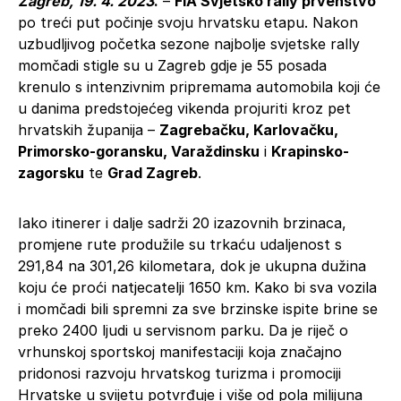
Zagreb, 19. 4. 2023
.
–
FIA Svjetsko rally prvenstvo
po treći put počinje svoju hrvatsku etapu. Nakon
uzbudljivog početka sezone najbolje svjetske rally
momčadi stigle su u Zagreb gdje je 55 posada
krenulo s intenzivnim pripremama automobila koji će
u danima predstojećeg vikenda projuriti kroz pet
hrvatskih županija –
Zagrebačku, Karlovačku,
Primorsko-goransku, Varaždinsku
i
Krapinsko-
zagorsku
te
Grad Zagreb
.
Iako itinerer i dalje sadrži 20 izazovnih brzinaca,
promjene rute produžile su trkaću udaljenost s
291,84 na 301,26 kilometara, dok je ukupna dužina
koju će proći natjecatelji 1650 km. Kako bi sva vozila
i momčadi bili spremni za sve brzinske ispite brine se
preko 2400 ljudi u servisnom parku. Da je riječ o
vrhunskoj sportskoj manifestaciji koja značajno
pridonosi razvoju hrvatskog turizma i promociji
Hrvatske u svijetu potvrđuje i više od pola milijuna