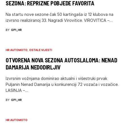
SEZONA: REPRIZNE POBJEDE FAVORITA
Na startu nove sezone čak 50 kartingaša iz 12 klubova na
izvrsno realiziranoj 33. Nagradi Virovitice. VIROVITICA –…
BY
GP1_HR
HR AUTOMOTO
OSTALE VIJESTI
OTVORENA NOVA SEZONA AUTOSLALOMA: NENAD
DAMARIJA NEDODIRLJIV
Izvrsnim vožnjama dominirao aktualni i višestruki prvak
Puljanin Nenad Damarija u konkurenciji 72 vozača i vozačice.
LASINJA –…
BY
GP1_HR
HR AUTOMOTO