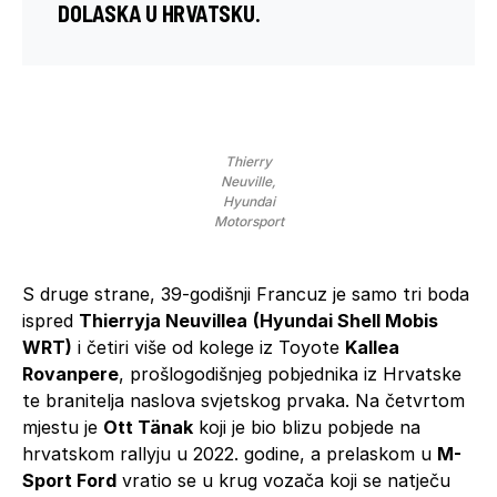
DOLASKA U HRVATSKU.
Thierry
Neuville,
Hyundai
Motorsport
S druge strane, 39-godišnji Francuz je samo tri boda
ispred
Thierryja Neuvillea
(Hyundai Shell Mobis
WRT)
i četiri više od kolege iz Toyote
Kallea
Rovanpere
, prošlogodišnjeg pobjednika iz Hrvatske
te branitelja naslova svjetskog prvaka. Na četvrtom
mjestu je
Ott Tänak
koji je bio blizu pobjede na
hrvatskom rallyju u 2022. godine, a prelaskom u
M-
Sport Ford
vratio se u krug vozača koji se natječu