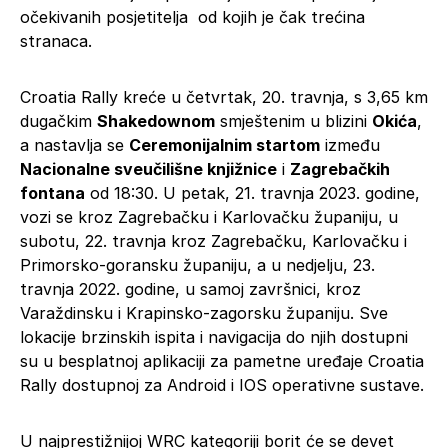
očekivanih posjetitelja od kojih je čak trećina
stranaca.
Croatia Rally kreće u četvrtak, 20. travnja, s 3,65 km
dugačkim
Shakedownom
smještenim u blizini
Okića
,
a nastavlja se
Ceremonijalnim startom
između
Nacionalne sveučilišne knjižnice
i
Zagrebačkih
fontana
od 18:30. U petak, 21. travnja 2023. godine,
vozi se kroz Zagrebačku i Karlovačku županiju, u
subotu, 22. travnja kroz Zagrebačku, Karlovačku i
Primorsko-goransku županiju, a u nedjelju, 23.
travnja 2022. godine, u samoj završnici, kroz
Varaždinsku i Krapinsko-zagorsku županiju. Sve
lokacije brzinskih ispita i navigacija do njih dostupni
su u besplatnoj aplikaciji za pametne uređaje Croatia
Rally dostupnoj za Android i IOS operativne sustave.
U najprestižnijoj WRC kategoriji borit će se devet