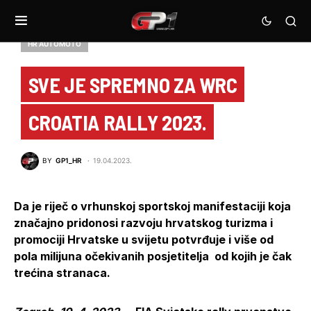
HR AUTOMOTO
SVE JE SPREMNO ZA WRC
CROATIA RALLY 2023.
BY
GP1_HR
19.04.2023.
Da je riječ o vrhunskoj sportskoj manifestaciji koja
značajno pridonosi razvoju hrvatskog turizma i
promociji Hrvatske u svijetu potvrđuje i više od
pola milijuna očekivanih posjetitelja od kojih je čak
trećina stranaca.