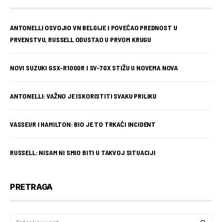
ANTONELLI OSVOJIO VN BELGIJE I POVEĆAO PREDNOST U
PRVENSTVU, RUSSELL ODUSTAO U PRVOM KRUGU
NOVI SUZUKI GSX-R1000R I SV-7GX STIŽU U NOVEMA NOVA
ANTONELLI: VAŽNO JE ISKORISTITI SVAKU PRILIKU
VASSEUR I HAMILTON: BIO JE TO TRKAĆI INCIDENT
RUSSELL: NISAM NI SMIO BITI U TAKVOJ SITUACIJI
PRETRAGA