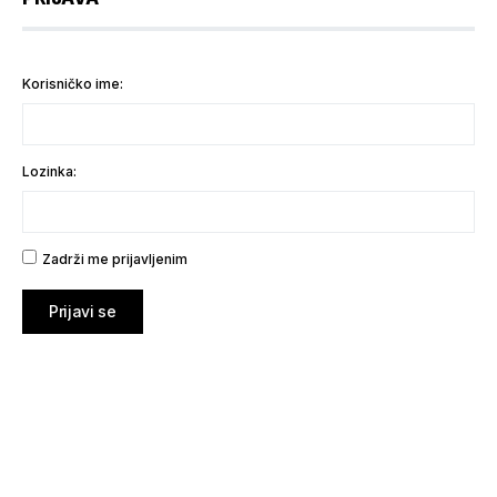
Korisničko ime:
Lozinka:
Zadrži me prijavljenim
Prijavi se