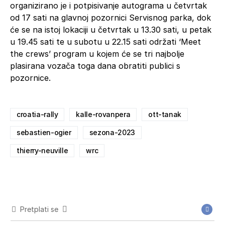
organizirano je i potpisivanje autograma u četvrtak
od 17 sati na glavnoj pozornici Servisnog parka, dok
će se na istoj lokaciji u četvrtak u 13.30 sati, u petak
u 19.45 sati te u subotu u 22.15 sati održati ‘Meet
the crews’ program u kojem će se tri najbolje
plasirana vozača toga dana obratiti publici s
pozornice.
croatia-rally
kalle-rovanpera
ott-tanak
sebastien-ogier
sezona-2023
thierry-neuville
wrc
Pretplati se