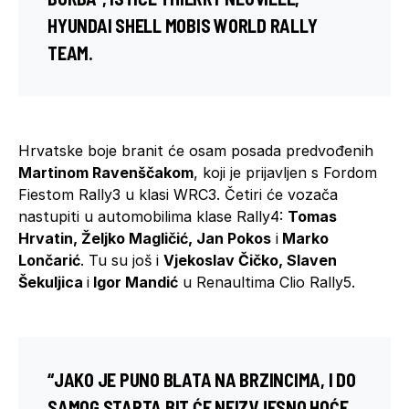
HYUNDAI SHELL MOBIS WORLD RALLY
TEAM.
Hrvatske boje branit će osam posada predvođenih
Martinom Ravenščakom
, koji je prijavljen s Fordom
Fiestom Rally3 u klasi WRC3. Četiri će vozača
nastupiti u automobilima klase Rally4:
Tomas
Hrvatin, Željko Magličić, Jan Pokos
i
Marko
Lončarić
. Tu su još i
Vjekoslav Čičko, Slaven
Šekuljica
i
Igor Mandić
u Renaultima Clio Rally5.
“JAKO JE PUNO BLATA NA BRZINCIMA, I DO
SAMOG STARTA BIT ĆE NEIZVJESNO HOĆE