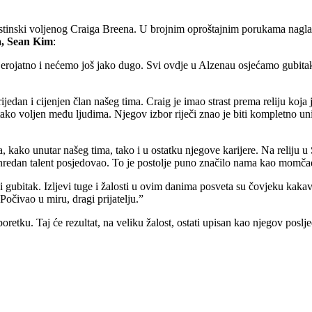
istinski voljenog Craiga Breena. U brojnim oproštajnim porukama naglaša
, Sean Kim
:
 vjerojatno i nećemo još jako dugo. Svi ovdje u Alzenau osjećamo gubita
an i cijenjen član našeg tima. Craig je imao strast prema reliju koja je
 tako voljen među ljudima. Njegov izbor riječi znao je biti kompletno uni
a, kako unutar našeg tima, tako i u ostatku njegove karijere. Na reliju
nredan talent posjedovao. To je postolje puno značilo nama kao momčadi,
mni gubitak. Izljevi tuge i žalosti u ovim danima posveta su čovjeku kaka
. Počivao u miru, dragi prijatelju.”
tku. Taj će rezultat, na veliku žalost, ostati upisan kao njegov poslj