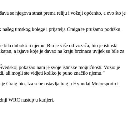
va se njegova strast prema reliju i vožnji općenito, a evo što je
k našeg timskog kolege i prijatelja Craiga te pružamo podršku
 bila duboko u njemu. Bio je više od vozača, bio je istinski
katan, a izjave koje je davao na kraju brzinaca uvijek su bile za
 u Švedskoj pokazao nam je svoje istinske mogućnosti. Vozio je
 ali mogli ste vidjeti koliko je puno značilo njemu.”
v je Craig bio. Iza sebe ostavlja trag u Hyundai Motorsportu i
ednji WRC nastup u karijeri.