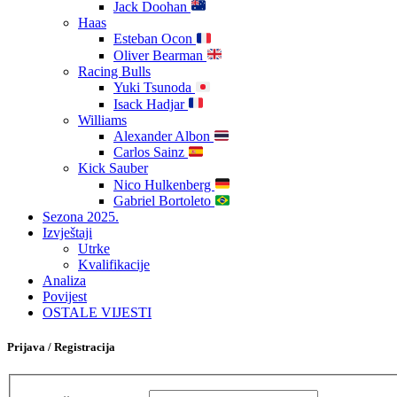
Jack Doohan
Haas
Esteban Ocon
Oliver Bearman
Racing Bulls
Yuki Tsunoda
Isack Hadjar
Williams
Alexander Albon
Carlos Sainz
Kick Sauber
Nico Hulkenberg
Gabriel Bortoleto
Sezona 2025.
Izvještaji
Utrke
Kvalifikacije
Analiza
Povijest
OSTALE VIJESTI
Prijava / Registracija