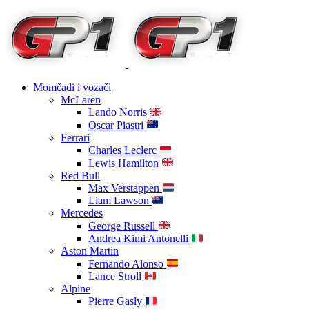
Momčadi i vozači
McLaren
Lando Norris
Oscar Piastri
Ferrari
Charles Leclerc
Lewis Hamilton
Red Bull
Max Verstappen
Liam Lawson
Mercedes
George Russell
Andrea Kimi Antonelli
Aston Martin
Fernando Alonso
Lance Stroll
Alpine
Pierre Gasly