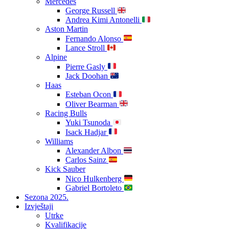
Mercedes
George Russell
Andrea Kimi Antonelli
Aston Martin
Fernando Alonso
Lance Stroll
Alpine
Pierre Gasly
Jack Doohan
Haas
Esteban Ocon
Oliver Bearman
Racing Bulls
Yuki Tsunoda
Isack Hadjar
Williams
Alexander Albon
Carlos Sainz
Kick Sauber
Nico Hulkenberg
Gabriel Bortoleto
Sezona 2025.
Izvještaji
Utrke
Kvalifikacije