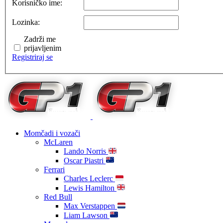
Korisničko ime:
Lozinka:
Zadrži me
prijavljenim
Registriraj se
Momčadi i vozači
McLaren
Lando Norris
Oscar Piastri
Ferrari
Charles Leclerc
Lewis Hamilton
Red Bull
Max Verstappen
Liam Lawson