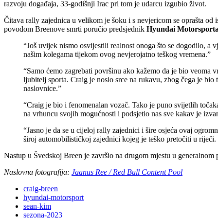
razvoju događaja, 33-godišnji Irac pri tom je udarcu izgubio život.
Čitava rally zajednica u velikom je šoku i s nevjericom se oprašta od 
povodom Breenove smrti poručio predsjednik
Hyundai Motorsporta
“Još uvijek nismo osvijestili realnost onoga što se dogodilo, a
našim kolegama tijekom ovog nevjerojatno teškog vremena.”
“Samo ćemo zagrebati površinu ako kažemo da je bio veoma vrijed
ljubitelj sporta. Craig je nosio srce na rukavu, zbog čega je bio
naslovnice.”
“Craig je bio i fenomenalan vozač. Tako je puno svijetlih točak
na vrhuncu svojih mogućnosti i podsjetio nas sve kakav je izva
“Jasno je da se u cijeloj rally zajednici i šire osjeća ovaj ogro
široj automobilističkoj zajednici kojeg je teško pretočiti u riječi
Nastup u Švedskoj Breen je završio na drugom mjestu u generalnom pore
Naslovna fotografija:
Jaanus Ree / Red Bull Content Pool
craig-breen
hyundai-motorsport
sean-kim
sezona-2023