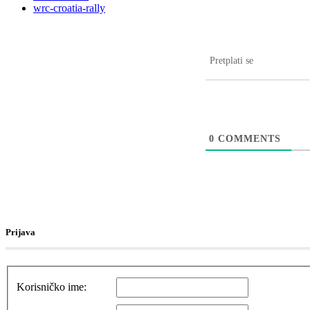
wrc-croatia-rally
Pretplati se
0
COMMENTS
Prijava
Korisničko ime: