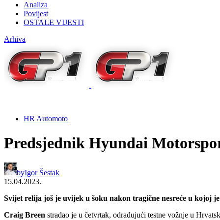
Analiza
Povijest
OSTALE VIJESTI
Arhiva
HR Automoto
Predsjednik Hyundai Motorsport
by
Igor Šestak
15.04.2023.
Svijet relija još je uvijek u šoku nakon tragične nesreće u kojo
Craig Breen
stradao je u četvrtak, odrađujući testne vožnje u Hrvat