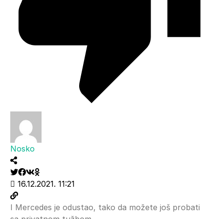
Nosko
16.12.2021. 11:21
I Mercedes je odustao, tako da možete još probati
sa privatnom tužbom.