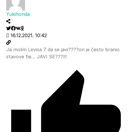
Yukihonda
16.12.2021. 10:42
Ja molim Levisa 7 da se javi????on je često branio
stavove fie… JAVI SE???!!!