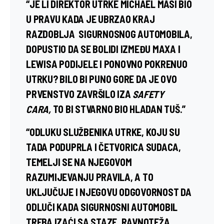
“JE LI DIREKTOR UTRKE MICHAEL MASI BIO
U PRAVU KADA JE UBRZAO KRAJ
RAZDOBLJA SIGURNOSNOG AUTOMOBILA,
DOPUSTIO DA SE BOLIDI IZMEĐU MAXA I
LEWISA PODIJELE I PONOVNO POKRENUO
UTRKU? BILO BI PUNO GORE DA JE OVO
PRVENSTVO ZAVRŠILO IZA
SAFETY
CARA,
TO BI STVARNO BIO HLADAN TUŠ.”
“ODLUKU SLUŽBENIKA UTRKE, KOJU SU
TADA PODUPRLA I ČETVORICA SUDACA,
TEMELJI SE NA NJEGOVOM
RAZUMIJEVANJU PRAVILA, A TO
UKLJUČUJE I NJEGOVU ODGOVORNOST DA
ODLUČI KADA SIGURNOSNI AUTOMOBIL
TREBA IZAĆI SA STAZE. RAVNOTEŽA