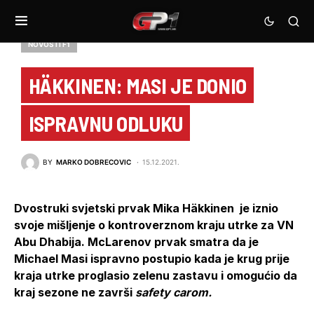
NOVOSTI F1
HÄKKINEN: MASI JE DONIO
ISPRAVNU ODLUKU
BY
MARKO DOBRECOVIC
15.12.2021.
Dvostruki svjetski prvak Mika Häkkinen je iznio
svoje mišljenje o kontroverznom kraju utrke za VN
Abu Dhabija. McLarenov prvak smatra da je
Michael Masi ispravno postupio kada je krug prije
kraja utrke proglasio zelenu zastavu i omogućio da
kraj sezone ne završi
safety carom.