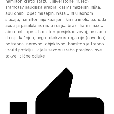
hamilton kratio stazu… silverstone, 10sec?
sramota? saudijska arabija, gasly i mazepin..ništa…
abu dhabi, opet mazepin, ništa… ni u jednom
slučaju, hamilton nije kažnjen.. kimi u imoli.. tsunoda
austrija paralela norris u rusiji… brazil ham i max…
abu dhabi opet.. hamilton presjekao zavoj, ne samo
da nije kažnjen, nego nikakva istraga nije (navodno)
potrebna, naravno, objektivno, hamilton je trebao
vratiti poziciju… cijelu sezonu treba pregleda, sve
takve i slične odluke