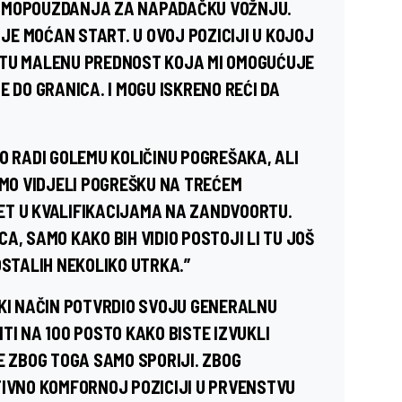
SAMOPOUZDANJA ZA NAPADAČKU VOŽNJU.
 JE MOĆAN START. U OVOJ POZICIJI U KOJOJ
 TU MALENU PREDNOST KOJA MI OMOGUĆUJE
E DO GRANICA. I MOGU ISKRENO REĆI DA
O RADI GOLEMU KOLIČINU POGREŠAKA, ALI
SMO VIDJELI POGREŠKU NA TREĆEM
ZLET U KVALIFIKACIJAMA NA ZANDVOORTU.
A, SAMO KAKO BIH VIDIO POSTOJI LI TU JOŠ
OSTALIH NEKOLIKO UTRKA.”
EKI NAČIN POTVRDIO SVOJU GENERALNU
TI NA 100 POSTO KAKO BISTE IZVUKLI
E ZBOG TOGA SAMO SPORIJI. ZBOG
TIVNO KOMFORNOJ POZICIJI U PRVENSTVU