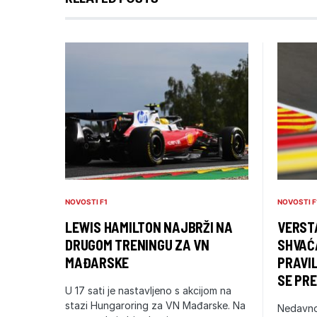
NOVOSTI F1
NOVOSTI F
LEWIS HAMILTON NAJBRŽI NA
VERSTA
DRUGOM TRENINGU ZA VN
SHVAĆ
MAĐARSKE
PRAVIL
SE PRE
U 17 sati je nastavljeno s akcijom na
stazi Hungaroring za VN Mađarske. Na
Nedavno