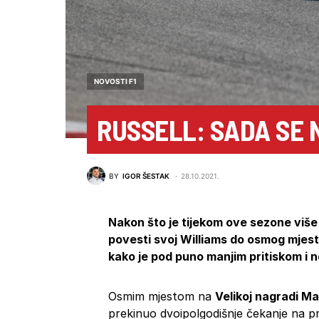
NOVOSTI F1
RUSSELL: SADA SE 
BY
IGOR ŠESTAK
28.10.2021.
Nakon što je tijekom ove sezone više
povesti svoj Williams do osmog mjest
kako je pod puno manjim pritiskom i n
Osmim mjestom na
Velikoj nagradi M
prekinuo dvoipolgodišnje čekanje na p