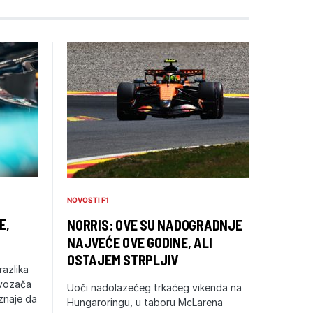
NOVOSTI F1
E,
NORRIS: OVE SU NADOGRADNJE
NAJVEĆE OVE GODINE, ALI
OSTAJEM STRPLJIV
razlika
 vozača
Uoči nadolazećeg trkaćeg vikenda na
iznaje da
Hungaroringu, u taboru McLarena