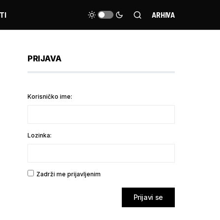
TI
ARHIVA
PRIJAVA
Korisničko ime:
Lozinka:
Zadrži me prijavljenim
Prijavi se