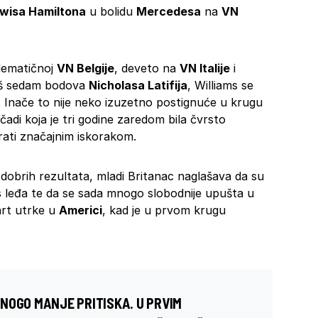
wisa Hamiltona
u bolidu
Mercedesa
na
VN
blematičnoj
VN Belgije
, deveto na
VN Italije
i
 još sedam bodova
Nicholasa Latifija
, Williams se
 Inače to nije neko izuzetno postignuće u krugu
di koja je tri godine zaredom bila čvrsto
rati značajnim iskorakom.
dobrih rezultata, mladi Britanac naglašava da su
t s leđa te da se sada mnogo slobodnije upušta u
art utrke u
Americi
, kad je u prvom krugu
NOGO MANJE PRITISKA. U PRVIM