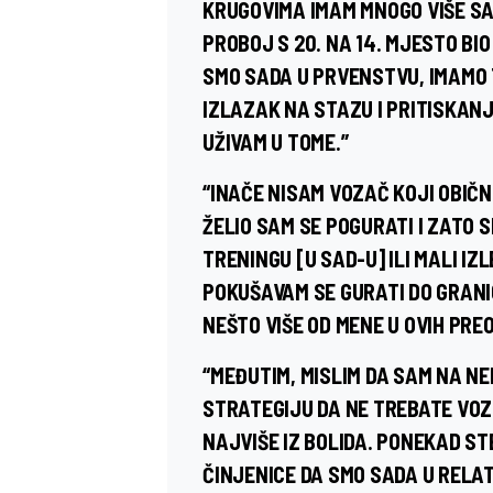
KRUGOVIMA IMAM MNOGO VIŠE 
PROBOJ S 20. NA 14. MJESTO BIO
SMO SADA U PRVENSTVU, IMAMO
IZLAZAK NA STAZU I PRITISKANJ
UŽIVAM U TOME.”
“INAČE NISAM VOZAČ KOJI OBIČN
ŽELIO SAM SE POGURATI I ZATO 
TRENINGU [U SAD-U] ILI MALI I
POKUŠAVAM SE GURATI DO GRANIC
NEŠTO VIŠE OD MENE U OVIH PRE
“MEĐUTIM, MISLIM DA SAM NA N
STRATEGIJU DA NE TREBATE VOZI
NAJVIŠE IZ BOLIDA. PONEKAD ST
ČINJENICE DA SMO SADA U RELA