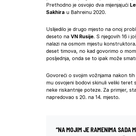
Prethodno je osvojio dva mijenjajući
Le
Sakhira
u Bahreinu 2020.
Uslijedilo je drugo mjesto na onoj pro
deseto na
VN Rusije
. S njegovih 16 i
nalazi na osmom mjestu konstruktora.
deset timova, no kad govorimo o momča
posljednja, onda se to ipak može smat
Govoreći o svojim vožnjama nakon tih 
mu osvojeni bodovi skinuli veliki tere
neke riskantnije poteze. Za primjer, st
napredovao s 20. na 14. mjesto.
“NA MOJIM JE RAMENIMA SADA M