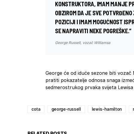
KONSTRUKTORA, IMAM MANJE PRI
OBZIROM DA JE SVE POTVRĐENO 
POZICIJI I IMAM MOGUĆNOST ISP
SE NAPRAVITI NEKE POGREŠKE.”
George Russell, vozač Williamsa
George će od iduće sezone biti vozač 
pratiti pokazatelje odnosa snaga izm
sedmerostrukog prvaka svijeta Lewisa
cota
george-russell
lewis-hamilton
RELATED POSTS