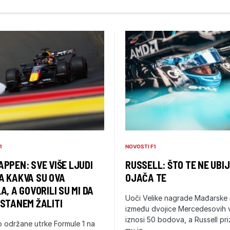
1
NOVOSTI F1
PPEN: SVE VIŠE LJUDI
RUSSELL: ŠTO TE NE UBIJ
A KAKVA SU OVA
OJAČA TE
A, A GOVORILI SU MI DA
Uoči Velike nagrade Mađarske 
STANEM ŽALITI
između dvojice Mercedesovih
iznosi 50 bodova, a Russell pr
 održane utrke Formule 1 na