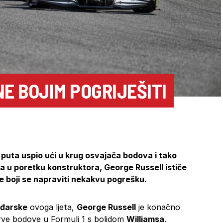
NE BOJIM POGRIJEŠITI
 puta uspio ući u krug osvajača bodova i tako
a u poretku konstruktora, George Russell ističe
e boji se napraviti nekakvu pogrešku.
ađarske
ovoga ljeta,
George Russell
je konačno
rve bodove u Formuli 1 s bolidom
Williamsa
.