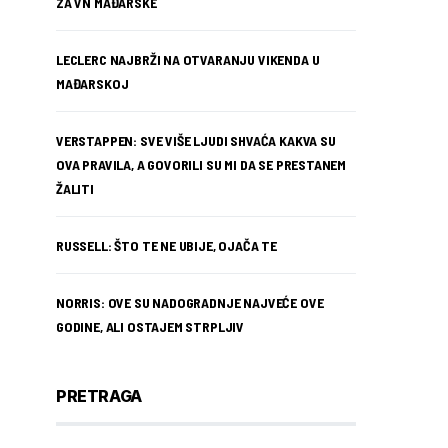
ZA VN MAĐARSKE
LECLERC NAJBRŽI NA OTVARANJU VIKENDA U
MAĐARSKOJ
VERSTAPPEN: SVE VIŠE LJUDI SHVAĆA KAKVA SU
OVA PRAVILA, A GOVORILI SU MI DA SE PRESTANEM
ŽALITI
RUSSELL: ŠTO TE NE UBIJE, OJAČA TE
NORRIS: OVE SU NADOGRADNJE NAJVEĆE OVE
GODINE, ALI OSTAJEM STRPLJIV
PRETRAGA