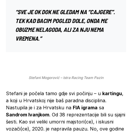
“SVE JE OK DOK NE GLEDAM NA “CAJGERE”.
TEK KAD BACIM POGLED DOLE, ONDA ME
OBUZME NELAGODA, ALI ZA NJU NEMA
VREMENA.”
Stefani Mogorović – Istra Racing Team Pazin
Stefani je počela tamo gdje svi počinju – u
kartingu
,
a koji u Hrvatskoj nije baš paradna disciplina.
Nastupila je i za Hrvatsku na
FIA igrama
sa
Sandrom Ivanjkom
. Od 38 reprezentacije bili su sjajni
šesti. Kao svi veliki umorni majstori(ce), i iskusni
vozači(ce), 2020. je napravila pauzu. No, ove godine