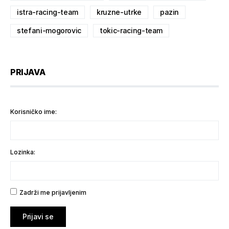
istra-racing-team
kruzne-utrke
pazin
stefani-mogorovic
tokic-racing-team
PRIJAVA
Korisničko ime:
Lozinka:
Zadrži me prijavljenim
Prijavi se