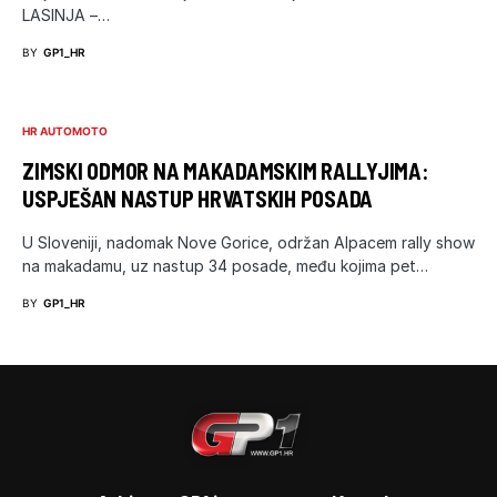
LASINJA –…
BY
GP1_HR
HR AUTOMOTO
ZIMSKI ODMOR NA MAKADAMSKIM RALLYJIMA:
USPJEŠAN NASTUP HRVATSKIH POSADA
U Sloveniji, nadomak Nove Gorice, održan Alpacem rally show
na makadamu, uz nastup 34 posade, među kojima pet…
BY
GP1_HR