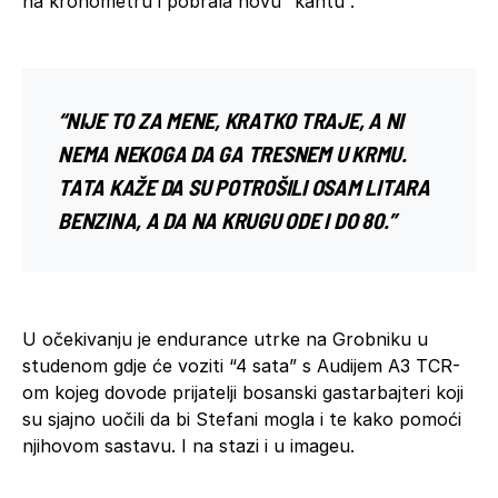
na kronometru i pobrala novu “kantu”.
“NIJE TO ZA MENE, KRATKO TRAJE, A NI
NEMA NEKOGA DA GA TRESNEM U KRMU.
TATA KAŽE DA SU POTROŠILI OSAM LITARA
BENZINA, A DA NA KRUGU ODE I DO 80.”
U očekivanju je endurance utrke na Grobniku u
studenom gdje će voziti “4 sata” s Audijem A3 TCR-
om kojeg dovode prijatelji bosanski gastarbajteri koji
su sjajno uočili da bi Stefani mogla i te kako pomoći
njihovom sastavu. I na stazi i u imageu.