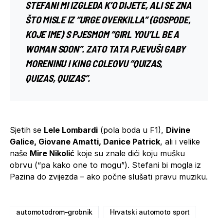
STEFANI MI IZGLEDA K’O DIJETE, ALI SE ZNA
ŠTO MISLE IZ “URGE OVERKILLA” (GOSPODE,
KOJE IME) S PJESMOM “GIRL YOU’LL BE A
WOMAN SOON”. ZATO TATA PJEVUŠI GABY
MORENINU I KING COLEOVU “QUIZAS,
QUIZAS, QUIZAS”.
Sjetih se
Lele Lombardi
(pola boda u F1),
Divine
Galice, Giovane Amatti, Danice Patrick
, ali i velike
naše
Mire Nikolić
koje su znale dići koju mušku
obrvu (“pa kako one to mogu”). Stefani bi mogla iz
Pazina do zvijezda – ako počne slušati pravu muziku.
automotodrom-grobnik
Hrvatski automoto sport