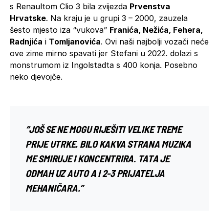
s Renaultom Clio 3 bila zvijezda
Prvenstva
Hrvatske
. Na kraju je u grupi 3 – 2000, zauzela
šesto mjesto iza “vukova”
Franića, Nežića, Fehera,
Radnjića
i
Tomljanovića
. Ovi naši najbolji vozači neće
ove zime mirno spavati jer Stefani u 2022. dolazi s
monstrumom iz Ingolstadta s 400 konja. Posebno
neko djevojče.
“JOŠ SE NE MOGU RIJEŠITI VELIKE TREME
PRIJE UTRKE. BILO KAKVA STRANA MUZIKA
ME SMIRUJE I KONCENTRIRA. TATA JE
ODMAH UZ AUTO A I 2-3 PRIJATELJA
MEHANIČARA.”