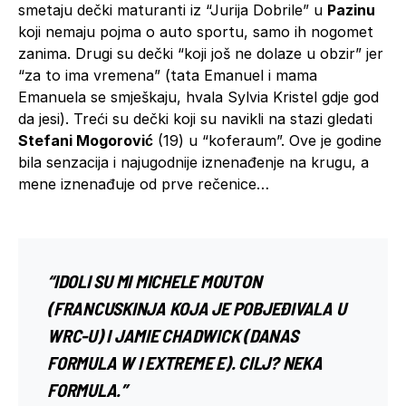
smetaju dečki maturanti iz “Jurija Dobrile” u
Pazinu
koji nemaju pojma o auto sportu, samo ih nogomet
zanima. Drugi su dečki “koji još ne dolaze u obzir” jer
“za to ima vremena” (tata Emanuel i mama
Emanuela se smješkaju, hvala Sylvia Kristel gdje god
da jesi). Treći su dečki koji su navikli na stazi gledati
Stefani Mogorović
(19) u “koferaum”. Ove je godine
bila senzacija i najugodnije iznenađenje na krugu, a
mene iznenađuje od prve rečenice…
“IDOLI SU MI MICHELE MOUTON
(FRANCUSKINJA KOJA JE POBJEĐIVALA U
WRC-U) I JAMIE CHADWICK (DANAS
FORMULA W I EXTREME E). CILJ? NEKA
FORMULA.”