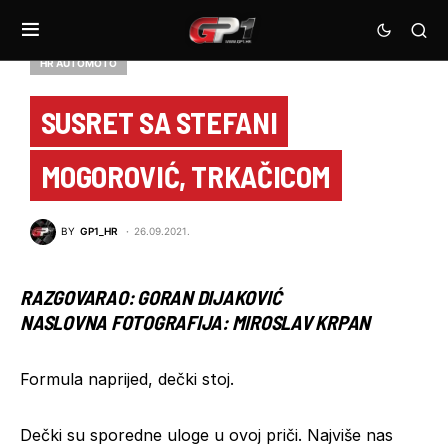
HR AUTOMOTO
SUSRET SA STEFANI
MOGOROVIĆ, TRKAČICOM
BY
GP1_HR
26.09.2021.
RAZGOVARAO: GORAN DIJAKOVIĆ
NASLOVNA FOTOGRAFIJA: MIROSLAV KRPAN
Formula naprijed, dečki stoj.
Dečki su sporedne uloge u ovoj priči. Najviše nas