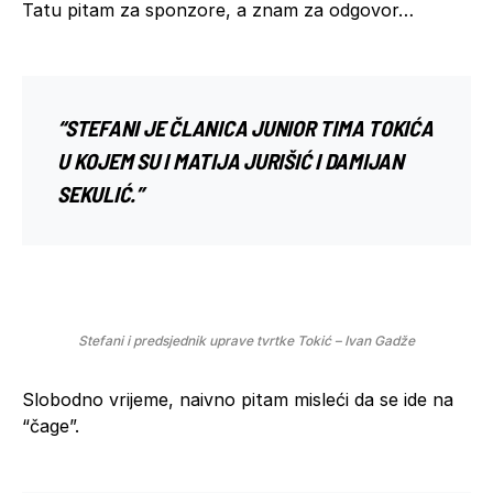
Tatu pitam za sponzore, a znam za odgovor…
“STEFANI JE ČLANICA JUNIOR TIMA TOKIĆA
U KOJEM SU I MATIJA JURIŠIĆ I DAMIJAN
SEKULIĆ.”
Stefani i predsjednik uprave tvrtke Tokić – Ivan Gadže
Slobodno vrijeme, naivno pitam misleći da se ide na
“čage”.