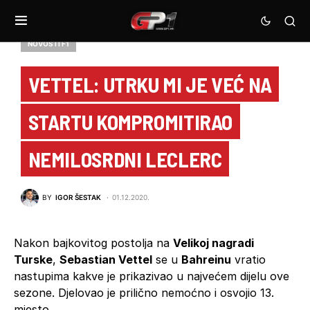
NOVOSTI F1
VETTEL: UTRKU MI JE VEĆ NA
STARTU KOMPROMITIRAO
NEMILOSRDNI LECLERC
BY
IGOR ŠESTAK
01.12.2020.
Nakon bajkovitog postolja na
Velikoj nagradi
Turske
,
Sebastian Vettel
se u
Bahreinu
vratio
nastupima kakve je prikazivao u najvećem dijelu ove
sezone. Djelovao je prilično nemoćno i osvojio 13.
mjesto.