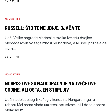
BY
GP1_HR
NOVOSTI F1
RUSSELL: ŠTO TE NE UBIJE, OJAČA TE
Uoči Velike nagrade Mađarske razlika između dvojice
Mercedesovih vozača iznosi 50 bodova, a Russell priznaje da
mu je…
BY
GP1_HR
NOVOSTI F1
NORRIS: OVE SU NADOGRADNJE NAJVEĆE OVE
GODINE, ALI OSTAJEM STRPLJIV
Uoči nadolazećeg trkaćeg vikenda na Hungaroringu, u
taboru McLarena vlada umjereni optimizam, ali i doza opreza.
Momčad iz…