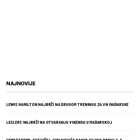
NAJNOVIJE
LEWIS HAMILTON NAJBRŽI NA DRUGOM TRENINGU ZA VN MAĐARSKE
LECLERC NAJBRŽI NA OTVARANJU VIKENDA U MAĐARSKOJ
VERSTAPPEN: SVE VIŠE LJUDI SHVAĆA KAKVA SU OVA PRAVILA, A