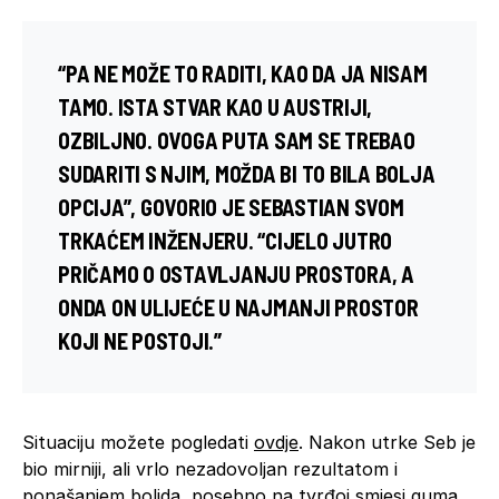
“PA NE MOŽE TO RADITI, KAO DA JA NISAM
TAMO. ISTA STVAR KAO U AUSTRIJI,
OZBILJNO. OVOGA PUTA SAM SE TREBAO
SUDARITI S NJIM, MOŽDA BI TO BILA BOLJA
OPCIJA”, GOVORIO JE SEBASTIAN SVOM
TRKAĆEM INŽENJERU. “CIJELO JUTRO
PRIČAMO O OSTAVLJANJU PROSTORA, A
ONDA ON ULIJEĆE U NAJMANJI PROSTOR
KOJI NE POSTOJI.”
Situaciju možete pogledati
ovdje
. Nakon utrke Seb je
bio mirniji, ali vrlo nezadovoljan rezultatom i
ponašanjem bolida, posebno na tvrđoj smjesi guma