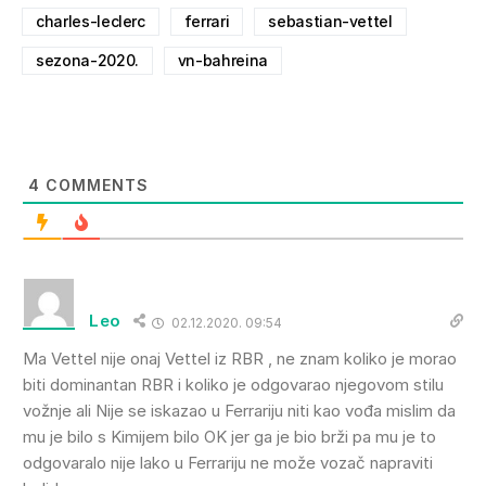
charles-leclerc
ferrari
sebastian-vettel
sezona-2020.
vn-bahreina
4
COMMENTS
Leo
02.12.2020. 09:54
Ma Vettel nije onaj Vettel iz RBR , ne znam koliko je morao
biti dominantan RBR i koliko je odgovarao njegovom stilu
vožnje ali Nije se iskazao u Ferrariju niti kao vođa mislim da
mu je bilo s Kimijem bilo OK jer ga je bio brži pa mu je to
odgovaralo nije lako u Ferrariju ne može vozač napraviti