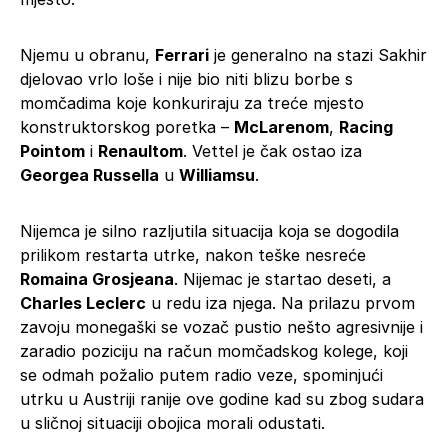
Njemu u obranu,
Ferrari
je generalno na stazi Sakhir
djelovao vrlo loše i nije bio niti blizu borbe s
momčadima koje konkuriraju za treće mjesto
konstruktorskog poretka –
McLarenom
,
Racing
Pointom
i
Renaultom
. Vettel je čak ostao iza
Georgea Russella
u
Williamsu
.
Nijemca je silno razljutila situacija koja se dogodila
prilikom restarta utrke, nakon teške nesreće
Romaina Grosjeana
. Nijemac je startao deseti, a
Charles Leclerc
u redu iza njega. Na prilazu prvom
zavoju monegaški se vozač pustio nešto agresivnije i
zaradio poziciju na račun momčadskog kolege, koji
se odmah požalio putem radio veze, spominjući
utrku u Austriji ranije ove godine kad su zbog sudara
u sličnoj situaciji obojica morali odustati.