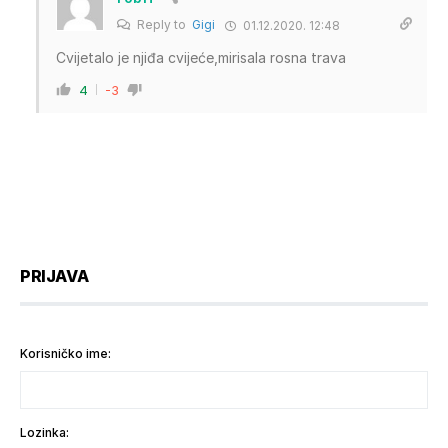
Reply to
Gigi
01.12.2020. 12:48
Cvijetalo je njiđa cvijeće,mirisala rosna trava
4
-3
PRIJAVA
Korisničko ime:
Lozinka: