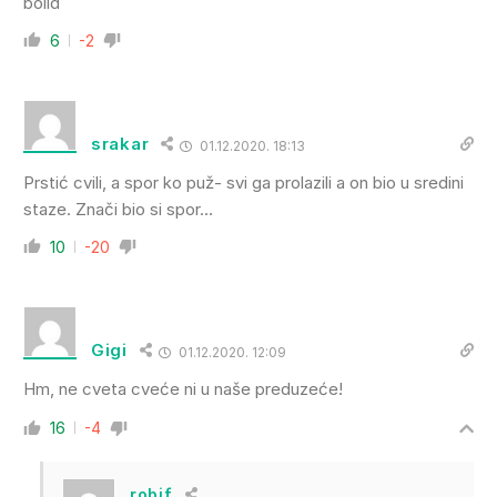
bolid
6
-2
srakar
01.12.2020. 18:13
Prstić cvili, a spor ko puž- svi ga prolazili a on bio u sredini
staze. Znači bio si spor…
10
-20
Gigi
01.12.2020. 12:09
Hm, ne cveta cveće ni u naše preduzeće!
16
-4
robif