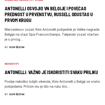
ANTONELLI OSVOJIO VN BELGIJE I POVEĆAO
PREDNOST U PRVENSTVU, RUSSELL ODUSTAO U
PRVOM KRUGU
Mercedesov vozač Kimi Antonelli pobjednik je Velike nagrade
Belgije na stazi Spa-Francorchamps. Talijanski vozač startao
je s prvog…
BY
IGOR ŠESTAK
NOVOSTI F1
ANTONELLI: VAŽNO JE ISKORISTITI SVAKU PRILIKU
Poslije nekoliko lošijih vikenda, Kimi Antonelli u Belgiji se vratio
pobjedama. Pritom mu je išlo na ruku što…
BY
IGOR ŠESTAK