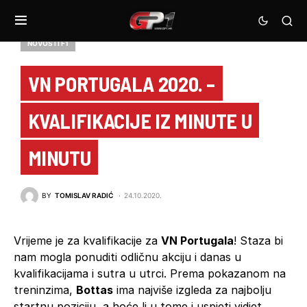
NOVOSTI F1
VN PORTUGALA 2020. –
KVALIFIKACIJE IZ MINUTE U
MINUTU
BY
TOMISLAV RADIĆ
24.10.2020.
Vrijeme je za kvalifikacije za
VN Portugala
! Staza bi
nam mogla ponuditi odličnu akciju i danas u
kvalifikacijama i sutra u utrci. Prema pokazanom na
treninzima,
Bottas
ima najviše izgleda za najbolju
startnu poziciju, a hoće li u tome i uspjeti vidjet