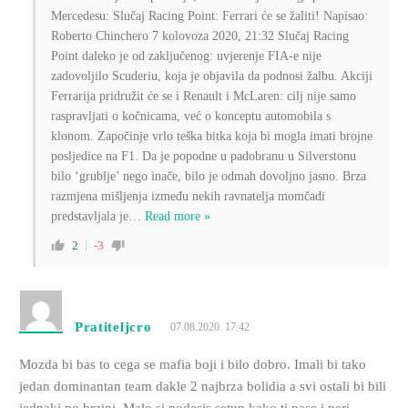
Mercedesu: Slučaj Racing Point: Ferrari će se žaliti! Napisao:
Roberto Chinchero 7 kolovoza 2020, 21:32 Slučaj Racing
Point daleko je od zaključenog: uvjerenje FIA-e nije
zadovoljilo Scuderiu, koja je objavila da podnosi žalbu. Akciji
Ferrarija pridružit će se i Renault i McLaren: cilj nije samo
raspravljati o kočnicama, već o konceptu automobila s
klonom. Započinje vrlo teška bitka koja bi mogla imati brojne
posljedice na F1. Da je popodne u padobranu u Silverstonu
bilo ‘grublje’ nego inače, bilo je odmah dovoljno jasno. Brza
razmjena mišljenja između nekih ravnatelja momčadi
predstavljala je
…
Read more »
2
-3
Pratiteljcro
07.08.2020. 17:42
Mozda bi bas to cega se mafia boji i bilo dobro. Imali bi tako
jedan dominantan team dakle 2 najbrza bolidia a svi ostali bi bili
jednaki po brzini. Malo si podesis setup kako ti pase i peri