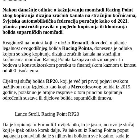
Nakon današnje odluke o kažnjavanju momčadi Racing Point
zbog kopiranja dizajna zračnih kanala na stražnjim kočnicama,
Svjetska automobilistička federacija poručuje kako od 2021.
planira postrožiti pravila u pogledu kopiranja ili kloniranja
bolida suparničkih momčadi.
Reagiravši na protest koji je uložio
Renault
, dovodeći u pitanje
legalnost ovogodišnjeg bolida
Racing Pointa
, donesena je odluka
kojom se zbog kopiranja dizajna zračnih kanala na stražnjim
kočnicama momčad Racing Pointa kažnjava oduzimanjem 15
bodova u konstruktorskom poretku te financijskom kaznom u iznosu
od 400 tisuća eura.
Cijeli taj slučaj bolida
RP20
, koji je već pri prvoj pojavi svakom
pažljivom oku izgledao kao kopija
Mercedesovog
bolida iz 2019.
godine, potaknuo je brojne rasprave o tom principu kopiranja
određenih sustava ili dijelova bolida suparničkih timova.
Lance Stroll, Racing Point RP20
Da je kopiranja u Formuli 1 uvijek bilo, to je jasno, no ovo je slučaj
koji je ipak otišao korak dalje. Pa iako su iz Racing Pointa poput
papagaja ponavljali da je s njihovim bolidom sve legalno, sada je