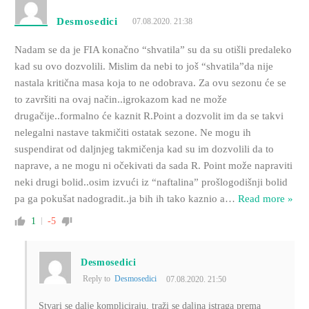
Desmosedici
07.08.2020. 21:38
Nadam se da je FIA konačno “shvatila” su da su otišli predaleko
kad su ovo dozvolili. Mislim da nebi to još “shvatila”da nije
nastala kritična masa koja to ne odobrava. Za ovu sezonu će se
to završiti na ovaj način..igrokazom kad ne može
drugačije..formalno će kaznit R.Point a dozvolit im da se takvi
nelegalni nastave takmičiti ostatak sezone. Ne mogu ih
suspendirat od daljnjeg takmičenja kad su im dozvolili da to
naprave, a ne mogu ni očekivati da sada R. Point može napraviti
neki drugi bolid..osim izvući iz “naftalina” prošlogodišnji bolid
pa ga pokušat nadogradit..ja bih ih tako kaznio a
…
Read more »
1
-5
Desmosedici
Reply to
Desmosedici
07.08.2020. 21:50
Stvari se dalje kompliciraju, traži se daljna istraga prema