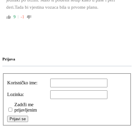
deri.Tada bi vjestina vozaca bila u prvome planu.
9
-1
Prijava
Korisničko ime:
Lozinka:
Zadrži me
prijavljenim
Prijavi se