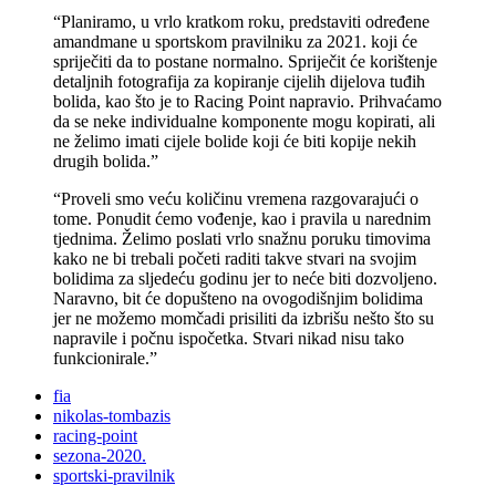
“Planiramo, u vrlo kratkom roku, predstaviti određene
amandmane u sportskom pravilniku za 2021. koji će
spriječiti da to postane normalno. Spriječit će korištenje
detaljnih fotografija za kopiranje cijelih dijelova tuđih
bolida, kao što je to Racing Point napravio. Prihvaćamo
da se neke individualne komponente mogu kopirati, ali
ne želimo imati cijele bolide koji će biti kopije nekih
drugih bolida.”
“Proveli smo veću količinu vremena razgovarajući o
tome. Ponudit ćemo vođenje, kao i pravila u narednim
tjednima. Želimo poslati vrlo snažnu poruku timovima
kako ne bi trebali početi raditi takve stvari na svojim
bolidima za sljedeću godinu jer to neće biti dozvoljeno.
Naravno, bit će dopušteno na ovogodišnjim bolidima
jer ne možemo momčadi prisiliti da izbrišu nešto što su
napravile i počnu ispočetka. Stvari nikad nisu tako
funkcionirale.”
fia
nikolas-tombazis
racing-point
sezona-2020.
sportski-pravilnik