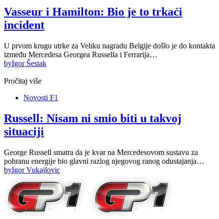
Vasseur i Hamilton: Bio je to trkaći
incident
U prvom krugu utrke za Veliku nagradu Belgije došlo je do kontakta
između Mercedesa Georgea Russella i Ferrarija…
by
Igor Šestak
Pročitaj više
Novosti F1
Russell: Nisam ni smio biti u takvoj
situaciji
George Russell smatra da je kvar na Mercedesovom sustavu za
pohranu energije bio glavni razlog njegovog ranog odustajanja…
by
Igor Vukajlovic