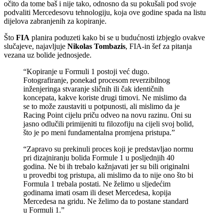
očito da tome baš i nije tako, odnosno da su pokušali pod svoje
podvaliti Mercedesovu tehnologiju, koja ove godine spada na listu
dijelova zabranjenih za kopiranje.
Što
FIA
planira poduzeti kako bi se u budućnosti izbjeglo ovakve
slučajeve, najavljuje
Nikolas Tombazis
, FIA-in šef za pitanja
vezana uz bolide jednosjede.
“Kopiranje u Formuli 1 postoji već dugo.
Fotografiranje, ponekad procesom reverzibilnog
inženjeringa stvaranje sličnih ili čak identičnih
koncepata, kakve koriste drugi timovi. Ne mislimo da
se to može zaustaviti u potpunosti, ali mislimo da je
Racing Point cijelu priču odveo na novu razinu. Oni su
jasno odlučili primijeniti tu filozofiju na cijeli svoj bolid,
što je po meni fundamentalna promjena pristupa.”
“Zapravo su prekinuli proces koji je predstavljao normu
pri dizajniranju bolida Formule 1 u posljednjih 40
godina. Ne bi ih trebalo kažnjavati jer su bili originalni
u provedbi tog pristupa, ali mislimo da to nije ono što bi
Formula 1 trebala postati. Ne želimo u sljedećim
godinama imati osam ili deset Mercedesa, kopija
Mercedesa na gridu. Ne želimo da to postane standard
u Formuli 1.”