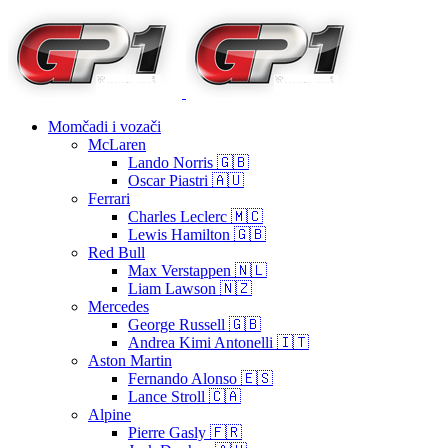
Momčadi i vozači
McLaren
Lando Norris 🇬🇧
Oscar Piastri 🇦🇺
Ferrari
Charles Leclerc 🇲🇨
Lewis Hamilton 🇬🇧
Red Bull
Max Verstappen 🇳🇱
Liam Lawson 🇳🇿
Mercedes
George Russell 🇬🇧
Andrea Kimi Antonelli 🇮🇹
Aston Martin
Fernando Alonso 🇪🇸
Lance Stroll 🇨🇦
Alpine
Pierre Gasly 🇫🇷