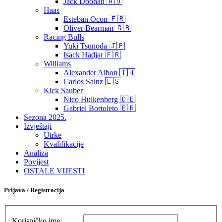
Jack Doohan 🇦🇺
Haas
Esteban Ocon 🇫🇷
Oliver Bearman 🇬🇧
Racing Bulls
Yuki Tsunoda 🇯🇵
Isack Hadjar 🇫🇷
Williams
Alexander Albon 🇹🇭
Carlos Sainz 🇪🇸
Kick Sauber
Nico Hulkenberg 🇩🇪
Gabriel Bortoleto 🇧🇷
Sezona 2025.
Izvještaji
Utrke
Kvalifikacije
Analiza
Povijest
OSTALE VIJESTI
Prijava / Registracija
Korisničko ime: