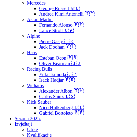
Mercedes
George Russell 🇬🇧
Andrea Kimi Antonelli 🇮🇹
Aston Martin
Fernando Alonso 🇪🇸
Lance Stroll 🇨🇦
Alpine
Pierre Gasly 🇫🇷
Jack Doohan 🇦🇺
Haas
Esteban Ocon 🇫🇷
Oliver Bearman 🇬🇧
Racing Bulls
Yuki Tsunoda 🇯🇵
Isack Hadjar 🇫🇷
Williams
Alexander Albon 🇹🇭
Carlos Sainz 🇪🇸
Kick Sauber
Nico Hulkenberg 🇩🇪
Gabriel Bortoleto 🇧🇷
Sezona 2025.
Izvještaji
Utrke
Kvalifikacije