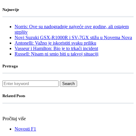
Najnovije
Norris: Ove su nadogradnje najveće ove godine, ali ostajem
strpljiv
Novi Suzuki GSX-R1000R i SV-7GX stižu u Novema Nova
Antonelli: Važno je iskoristiti svaku priliku
Vasseur i Hamilton: Bio je to trkaći incident
Russell: Nisam ni smio biti u takvoj situaciji
Pretraga
Search
Related Posts
Pročitaj više
Novosti F1