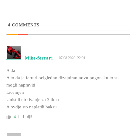
4
COMMENTS
Mike-ferrari
07.08.2020. 22:01
A da
A to da je ferrari ocigledno dizajnirao novu pogonsku to su
mogli napraviti
Licemjeri
Unistili utrkivanje za 3 tima
A ovdje sto naplatili baksu
4
-1