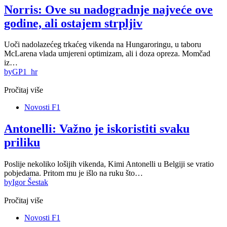
Norris: Ove su nadogradnje najveće ove
godine, ali ostajem strpljiv
Uoči nadolazećeg trkaćeg vikenda na Hungaroringu, u taboru
McLarena vlada umjereni optimizam, ali i doza opreza. Momčad
iz…
by
GP1_hr
Pročitaj više
Novosti F1
Antonelli: Važno je iskoristiti svaku
priliku
Poslije nekoliko lošijih vikenda, Kimi Antonelli u Belgiji se vratio
pobjedama. Pritom mu je išlo na ruku što…
by
Igor Šestak
Pročitaj više
Novosti F1