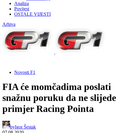
Analiza
Povijest
OSTALE VIJESTI
Arhiva
Novosti F1
FIA će momčadima poslati
snažnu poruku da ne slijede
primjer Racing Pointa
by
Igor Šestak
07.08.2020.