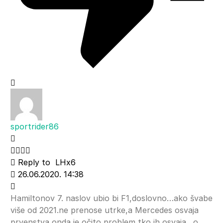
sportrider86
Reply to
LHx6
26.06.2020. 14:38
Hamiltonov 7. naslov ubio bi F1,doslovno…ako švabe
više od 2021.ne prenose utrke,a Mercedes osvaja
prvenstva,onda je očito problem tko ih osvaja…o