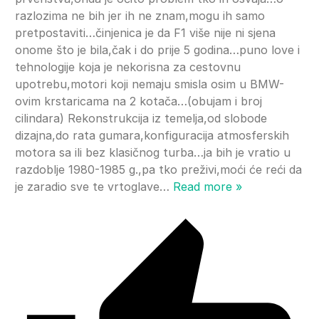
razlozima ne bih jer ih ne znam,mogu ih samo
pretpostaviti…činjenica je da F1 više nije ni sjena
onome što je bila,čak i do prije 5 godina…puno love i
tehnologije koja je nekorisna za cestovnu
upotrebu,motori koji nemaju smisla osim u BMW-
ovim krstaricama na 2 kotača…(obujam i broj
cilindara) Rekonstrukcija iz temelja,od slobode
dizajna,do rata gumara,konfiguracija atmosferskih
motora sa ili bez klasičnog turba…ja bih je vratio u
razdoblje 1980-1985 g.,pa tko preživi,moći će reći da
je zaradio sve te vrtoglave
…
Read more »