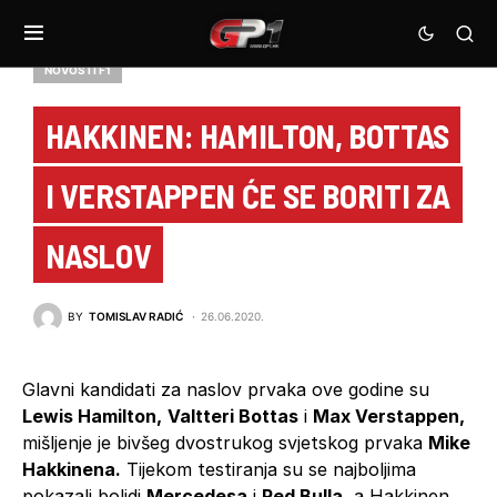
NOVOSTI F1
HAKKINEN: HAMILTON, BOTTAS
I VERSTAPPEN ĆE SE BORITI ZA
NASLOV
BY
TOMISLAV RADIĆ
26.06.2020.
Glavni kandidati za naslov prvaka ove godine su
Lewis Hamilton,
Valtteri Bottas
i
Max Verstappen,
mišljenje je bivšeg dvostrukog svjetskog prvaka
Mike
Hakkinena.
Tijekom testiranja su se najboljima
pokazali bolidi
Mercedesa
i
Red Bulla,
a Hakkinen