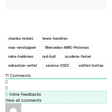
charles-leclerc
lewis-hamilton
max-verstappen
Mercedes-AMG-Petronas
mika-hakkinen
red-bull
scuderia-ferrari
sebastian-vettel
sezona-2020.
valtteri-bottas
11
Comments
Inline Feedbacks
View all comments