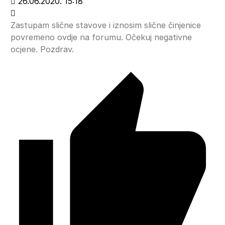
26.06.2020. 15:18
Zastupam slične stavove i iznosim slične činjenice
povremeno ovdje na forumu. Očekuj negativne
ocjene. Pozdrav.