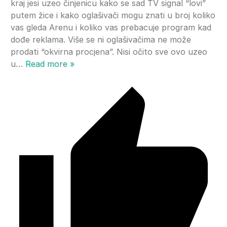
kraj jesi uzeo činjenicu kako se sad TV signal “lovi”
putem žice i kako oglašivači mogu znati u broj koliko
vas gleda Arenu i koliko vas prebacuje program kad
dođe reklama. Više se ni oglašivačima ne može
prodati “okvirna procjena”. Nisi očito sve ovo uzeo
u
…
Read more »