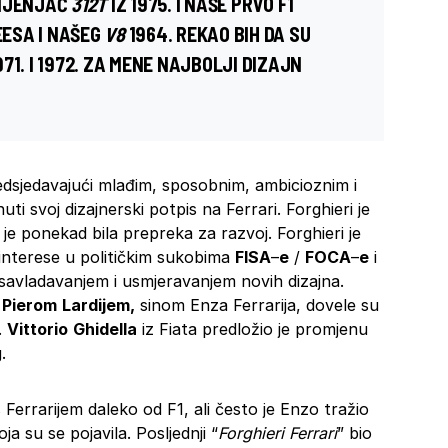
 MJENJAČ
312T
IZ 1975. I NAŠE PRVO F1
EESA
I NAŠEG
V8
1964. REKAO BIH DA SU
971. I 1972. ZA MENE NAJBOLJI DIZAJN
edsjedavajući mlađim, sposobnim, ambicioznim i
nuti svoj dizajnerski potpis na Ferrari. Forghieri je
je ponekad bila prepreka za razvoj. Forghieri je
 interese u političkim sukobima
FISA
–
e
/
FOCA
–
e
i
 savladavanjem i usmjeravanjem novih dizajna.
i
Pierom
Lardijem,
sinom Enza Ferrarija, dovele su
.
Vittorio
Ghidella
iz Fiata predložio je promjenu
.
 Ferrarijem daleko od F1, ali često je Enzo tražio
ja su se pojavila. Posljednji “
Forghieri Ferrari
” bio