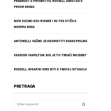
PREDNOST U PRVENSTVU, RUSSELL ODUSTAO U
PRVOM KRUGU
NOVI SUZUKI GSX-R1000R I SV-7GX STIŽU U
NOVEMA NOVA
ANTONELLI: VAŽNO JE ISKORISTITI SVAKU PRILIKU
VASSEUR I HAMILTON: BIO JE TO TRKAĆI INCIDENT
RUSSELL: NISAM NI SMIO BITI U TAKVOJ SITUACIJI
PRETRAGA