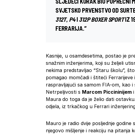
SLJEDEĆI KORAK BIO POPREČNI
SVJETSKO PRVENSTVO OD
SURT
312T
,
P4
I
312P
BOXER SPORT
IZ 1
FERRARIJA.”
Kasnije, u osamdesetima, postao je pr
snažnim inženjerima, koji su željeli utis
nekima predstavljao “Staru školu”, što 
pomagao momčadi i štiteći Ferrarijeve
raspravljajući sa samom FIA-om, kao i
Netrpeljivosti s
Marcom
Piccininijem
Maura do toga da je želio dati ostavku
odjela, iz trkačkog u Ferrari inženjering
Mauro je radio dvije posljednje godine s
njegovo mišljenje i reakciju na pitanja ko