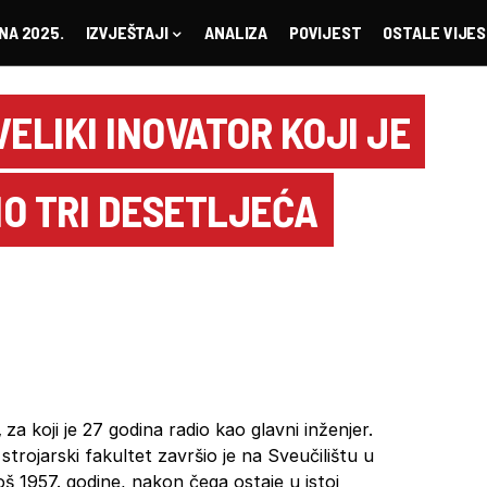
NA 2025.
IZVJEŠTAJI
ANALIZA
POVIJEST
OSTALE VIJES
ELIKI INOVATOR KOJI JE
O TRI DESETLJEĆA
,
za koji je 27 godina radio kao glavni inženjer.
 strojarski fakultet završio je na Sveučilištu u
još 1957. godine, nakon čega ostaje u istoj