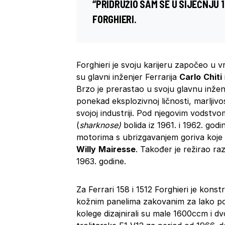
“PRIDRUŽIO SAM SE U SIJEČNJU 1
FORGHIERI.
Forghieri je svoju karijeru započeo u v
su glavni inženjer Ferrarija
Carlo
Chiti
Brzo je prerastao u svoju glavnu inžen
ponekad eksplozivnoj ličnosti, marljivo
svojoj industriji. Pod njegovim vodstvom
(
sharknose)
bolida iz 1961. i 1962. god
motorima s ubrizgavanjem goriva koje 
Willy
Mairesse
. Također je režirao ra
1963. godine.
Za Ferrari 158 i 1512 Forghieri je kons
kožnim panelima zakovanim za lako popr
kolege dizajnirali su male 1600ccm i dv