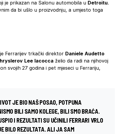
oji je prikazan na Salonu automobila u
Detroitu
.
ivnim da bi ušlo u proizvodnju, a umjesto toga
e Ferrarijev trkački direktor
Daniele
Audetto
hryslerov
Lee
Iacocca
želio da radi na njihovoj
on svojih 27 godina i pet mjeseci u Ferrariju,
ŽIVOT JE BIO NAŠ POSAO, POTPUNA
SMO BILI SAMO KOLEGE, BILI SMO BRAĆA.
SPIO I REZULTATI SU UČINILI FERRARI VRLO
JE BILO REZULTATA. ALI JA SAM