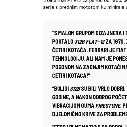
trolitarske F1 V12 za period od 1966. 
serija s prednjim motorom kulminiral
“S MALOM GRUPOM DIZAJNERA I 
POSTALO
312B
FLAT
–
12
ZA 1970.
ČETIRI KOTAČA. FERRARI JE
FIAT
TEHNOLOGIJU, ALI NAM JE PONE
POGONOM NA ZADNJIM KOTAČIMA
ČETIRI KOTAČA!”
“BOLIDI
312B
SU BILI VRLO DOBRI
GODINE, A NAKON DOBROG POČET
VIBRACIJOM GUMA
FIRESTONE
. 
DJELOMIČNO KRIVE ZA PROBLEME 