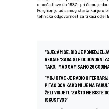
momčadi sve do 1987., pri čemu je dao 
Forghieri je od samog starta karijere b
tehnička odgovornost za trkaći odjel
M
“SJEĆAM SE, BIO JE PONEDJELJ
REKAO: ‘SADA STE ODGOVORNI ZA
TAKO. IMAO SAM SAMO 26 GODIN
“MOJ OTAC JE RADIO U FERRARIJ
PITAO OCA KAKO MI JE NA FAKUL
ŽELI VIDJETI. ‘ZAŠTO NE BISTE D
ISKUSTVO?’