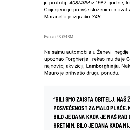
je prototip
408/4RM
iz 1987. godine, k
Ocijenjeno je previše složenim i inovat
Maranello je izgradio
348
.
Ferrari 408/4RM
Na sajmu automobila u Ženevi, negdje j
upoznao Forghierija i rekao mu da je
C
najnovijoj akviziciji,
Lamborghiniju
. Nak
Mauro je prihvatio drugu ponudu.
“BILI SMO ZAISTA OBITELJ. NAŠ 
POSVEĆENOST ZA MALO PLAĆE. NI
BILO JE DANA KADA JE NAŠ RAD U
SRETNIM. BILO JE DANA KADA NI