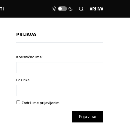
TI
ARHIVA
PRIJAVA
Korisničko ime:
Lozinka:
Zadrži me prijavljenim
Prijavi se