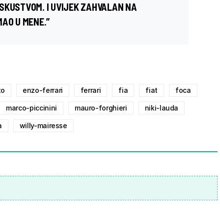
SKUSTVOM. I UVIJEK ZAHVALAN NA
MAO U MENE.”
to
enzo-ferrari
ferrari
fia
fiat
foca
marco-piccinini
mauro-forghieri
niki-lauda
a
willy-mairesse