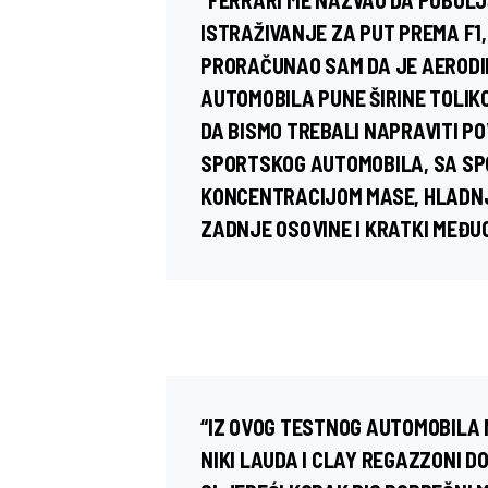
“FERRARI ME NAZVAO DA POBOL
ISTRAŽIVANJE ZA PUT PREMA F1,
PRORAČUNAO SAM DA JE AERODI
AUTOMOBILA PUNE ŠIRINE TOLIKO
DA BISMO TREBALI NAPRAVITI PO
SPORTSKOG AUTOMOBILA, SA SP
KONCENTRACIJOM MASE, HLADNJ
ZADNJE OSOVINE I KRATKI MEĐU
“IZ OVOG TESTNOG AUTOMOBILA
NIKI
LAUDA
I
CLAY
REGAZZONI
DO