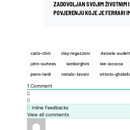
ZADOVOLJAN SVOJIM ŽIVOTNIM I
POVJERENJU KOJE JE FERRARI I
carlo-chiti
clay-regazzoni
daniele-audet
john-surtees
lamborghini
lee-iacocca
piero-lardi
romalo-tavoni
vittorio-ghidell
1
Comment
Inline Feedbacks
View all comments