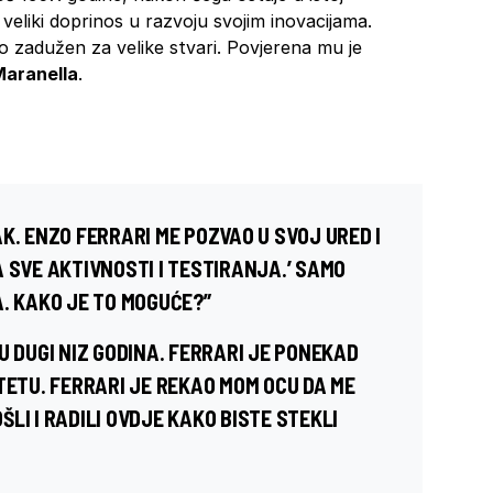
veliki doprinos u razvoju svojim inovacijama.
io zadužen za velike stvari. Povjerena mu je
aranella
.
AK.
ENZO
FERRARI
ME POZVAO U SVOJ URED I
 SVE AKTIVNOSTI I TESTIRANJA.’ SAMO
A. KAKO JE TO MOGUĆE?”
U DUGI NIZ GODINA. FERRARI JE PONEKAD
TETU. FERRARI JE REKAO MOM OCU DA ME
OŠLI I RADILI OVDJE KAKO BISTE STEKLI