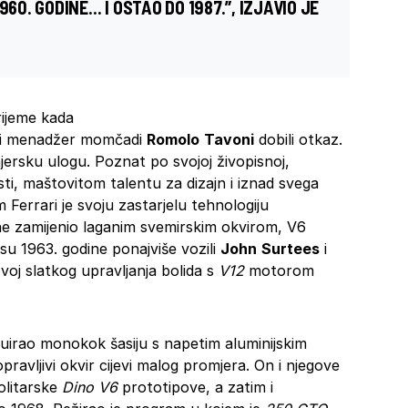
960. GODINE… I OSTAO DO 1987.”, IZJAVIO JE
rijeme kada
i menadžer momčadi
Romolo
Tavoni
dobili otkaz.
jersku ulogu. Poznat po svojoj živopisnoj,
sti, maštovitom talentu za dizajn i iznad svega
 Ferrari je svoju zastarjelu tehnologiju
ine zamijenio laganim svemirskim okvirom, V6
su 1963. godine ponajviše vozili
John
Surtees
i
zvoj slatkog upravljanja bolida s
V12
motorom
truirao monokok šasiju s napetim aluminijskim
avljivi okvir cijevi malog promjera. On i njegove
olitarske
Dino V6
prototipove, a zatim i