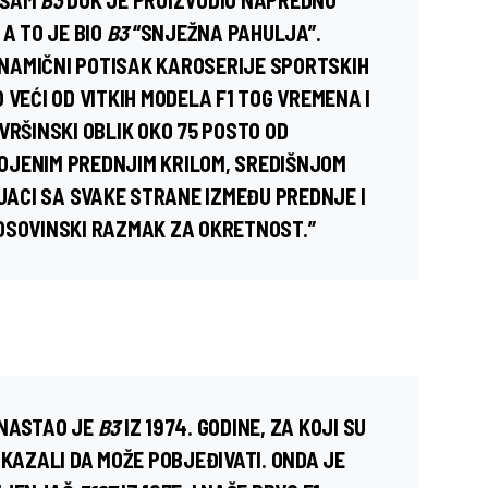
JŠAM
B3
DOK JE PROIZVODIO NAPREDNO
 A TO JE BIO
B3
“SNJEŽNA PAHULJA”.
NAMIČNI POTISAK KAROSERIJE SPORTSKIH
 VEĆI OD VITKIH MODELA F1 TOG VREMENA I
VRŠINSKI OBLIK OKO 75 POSTO OD
OJENIM PREDNJIM KRILOM, SREDIŠNJOM
ACI SA SVAKE STRANE IZMEĐU PREDNJE I
OSOVINSKI RAZMAK ZA OKRETNOST.”
 NASTAO JE
B3
IZ 1974. GODINE, ZA KOJI SU
KAZALI DA MOŽE POBJEĐIVATI. ONDA JE