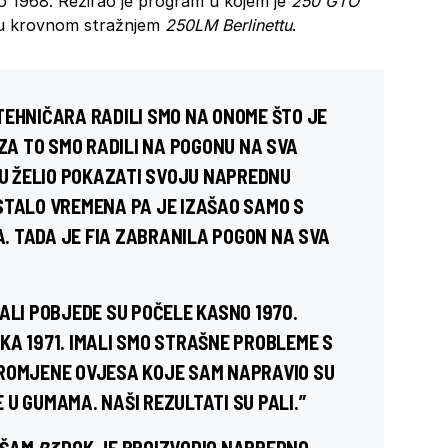
do 1968. Režirao je program u kojem je
250 GTO
a u krovnom stražnjem
250LM
Berlinettu
.
TEHNIČARA RADILI SMO NA ONOME ŠTO JE
 ZA TO SMO RADILI NA POGONU NA SVA
U
ŽELIO POKAZATI SVOJU NAPREDNU
STALO VREMENA PA JE IZAŠAO SAMO S
. TADA JE
FIA
ZABRANILA POGON NA SVA
, ALI POBJEDE SU POČELE KASNO 1970.
KA 1971. IMALI SMO STRAŠNE PROBLEME S
PROMJENE OVJESA KOJE SAM NAPRAVIO SU
U GUMAMA. NAŠI REZULTATI SU PALI.”