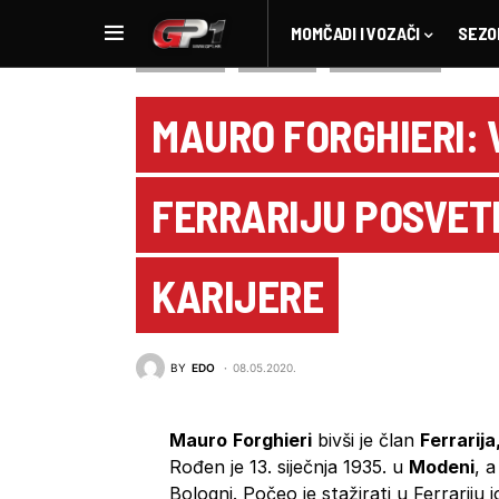
MOMČADI I VOZAČI
SEZO
NOVOSTI F1
POVIJEST
ZANIMLJIVOSTI
MAURO FORGHIERI: V
FERRARIJU POSVETI
KARIJERE
BY
EDO
08.05.2020.
Mauro
Forghieri
bivši je član
Ferrarija
Rođen je 13. siječnja 1935. u
Modeni
, a
Bologni. Počeo je stažirati u Ferrariju 