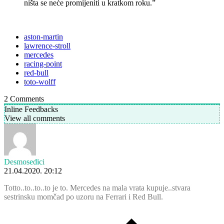
ništa se neće promijeniti u kratkom roku.”
aston-martin
lawrence-stroll
mercedes
racing-point
red-bull
toto-wolff
2
Comments
Inline Feedbacks
View all comments
Desmosedici
21.04.2020. 20:12
Totto..to..to..to je to. Mercedes na mala vrata kupuje..stvara
sestrinsku momčad po uzoru na Ferrari i Red Bull.