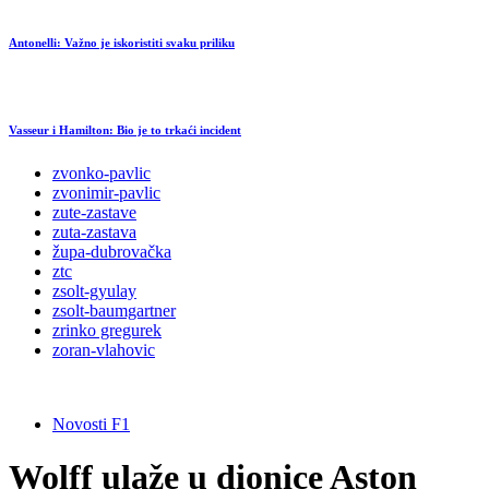
Antonelli: Važno je iskoristiti svaku priliku
Vasseur i Hamilton: Bio je to trkaći incident
zvonko-pavlic
zvonimir-pavlic
zute-zastave
zuta-zastava
župa-dubrovačka
ztc
zsolt-gyulay
zsolt-baumgartner
zrinko gregurek
zoran-vlahovic
Novosti F1
Wolff ulaže u dionice Aston