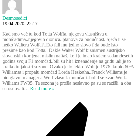
Desmosedici
19.04.2020. 22:17
Kad smo već tu kod Totta Wolffa..njegova vlasništva u
momčadima..njegovih dionica..planova za budućnost. Sjeća li se
netko Waltera Wolfa?..Eto fali mu jedno slovo f da bude isto
prezime kao kod Totta.. Dakle Walter Wolf biznismen austrijsko-
slovenskih korijena, mislim naftaš, koji je imao krajem sedamdesetih
godina svoju F1 momčad..bili su hit i iznenađenje na gridu..ali je to
kratko trajalo-tri sezone. Ovako je to teklo. Wolf je 1976. kupio 60%
Williamsa i propalu momčad Lorda Hesketha..Franck Williams je
bio glavni manager a Wolf vlasnik momčadi..bolid se zvao Wolf-
Williams FW05. Ta sezona je prošla neslavno pa su se razišli, a oba
su osnovali
…
Read more »