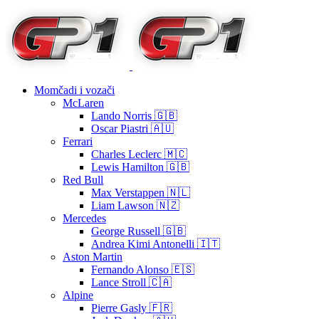
Momčadi i vozači
McLaren
Lando Norris 🇬🇧
Oscar Piastri 🇦🇺
Ferrari
Charles Leclerc 🇲🇨
Lewis Hamilton 🇬🇧
Red Bull
Max Verstappen 🇳🇱
Liam Lawson 🇳🇿
Mercedes
George Russell 🇬🇧
Andrea Kimi Antonelli 🇮🇹
Aston Martin
Fernando Alonso 🇪🇸
Lance Stroll 🇨🇦
Alpine
Pierre Gasly 🇫🇷