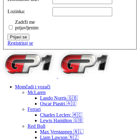
Lozinka:
Zadrži me
prijavljenim
Prijavi se
Registriraj se
Momčadi i vozači
McLaren
Lando Norris 🇬🇧
Oscar Piastri 🇦🇺
Ferrari
Charles Leclerc 🇲🇨
Lewis Hamilton 🇬🇧
Red Bull
Max Verstappen 🇳🇱
Liam Lawson 🇳🇿