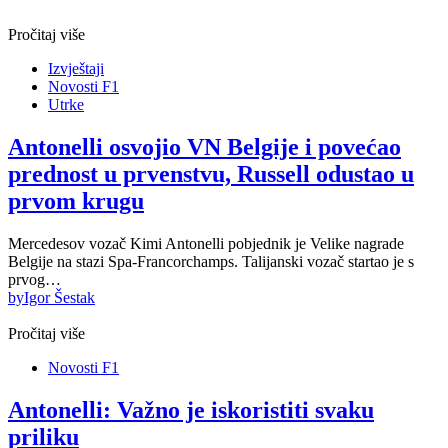
Pročitaj više
Izvještaji
Novosti F1
Utrke
Antonelli osvojio VN Belgije i povećao
prednost u prvenstvu, Russell odustao u
prvom krugu
Mercedesov vozač Kimi Antonelli pobjednik je Velike nagrade
Belgije na stazi Spa-Francorchamps. Talijanski vozač startao je s
prvog…
by
Igor Šestak
Pročitaj više
Novosti F1
Antonelli: Važno je iskoristiti svaku
priliku