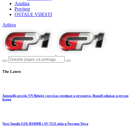
Analiza
Povijest
OSTALE VIJESTI
Arhiva
The Latest
Antonelli osvojio VN Belgije i povećao prednost u prvenstvu, Russell odustao u prvom
krugu
Novi Suzuki GSX-R1000R i SV-7GX stižu u Novema Nova