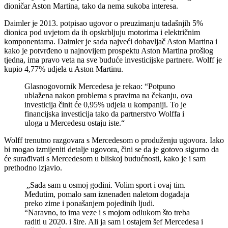
dioničar Aston Martina, tako da nema sukoba interesa.
Daimler je 2013. potpisao ugovor o preuzimanju tadašnjih 5%
dionica pod uvjetom da ih opskrbljuju motorima i električnim
komponentama. Daimler je sada najveći dobavljač Aston Martina i
kako je potvrđeno u najnovijem prospektu Aston Martina prošlog
tjedna, ima pravo veta na sve buduće investicijske partnere. Wolff je
kupio 4,77% udjela u Aston Martinu.
Glasnogovornik Mercedesa je rekao: “Potpuno
ublažena nakon problema s pravima na čekanju, ova
investicija činit će 0,95% udjela u kompaniji. To je
financijska investicija tako da partnerstvo Wolffa i
uloga u Mercedesu ostaju iste.“
Wolff trenutno razgovara s Mercedesom o produženju ugovora. Iako
bi mogao izmijeniti detalje ugovora, čini se da je gotovo sigurno da
će surađivati s Mercedesom u bliskoj budućnosti, kako je i sam
prethodno izjavio.
„Sada sam u osmoj godini. Volim sport i ovaj tim.
Međutim, pomalo sam iznenađen naletom događaja
preko zime i ponašanjem pojedinih ljudi.
“Naravno, to ima veze i s mojom odlukom što treba
raditi u 2020. i šire. Ali ja sam i ostajem šef Mercedesa i