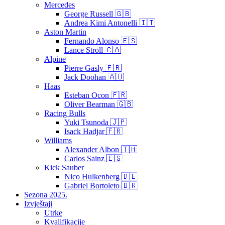
Mercedes
George Russell 🇬🇧
Andrea Kimi Antonelli 🇮🇹
Aston Martin
Fernando Alonso 🇪🇸
Lance Stroll 🇨🇦
Alpine
Pierre Gasly 🇫🇷
Jack Doohan 🇦🇺
Haas
Esteban Ocon 🇫🇷
Oliver Bearman 🇬🇧
Racing Bulls
Yuki Tsunoda 🇯🇵
Isack Hadjar 🇫🇷
Williams
Alexander Albon 🇹🇭
Carlos Sainz 🇪🇸
Kick Sauber
Nico Hulkenberg 🇩🇪
Gabriel Bortoleto 🇧🇷
Sezona 2025.
Izvještaji
Utrke
Kvalifikacije