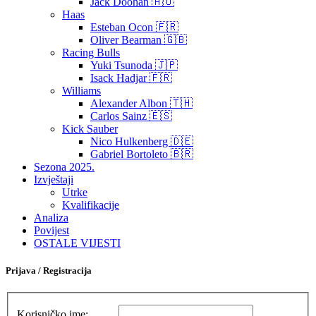
Jack Doohan 🇦🇺
Haas
Esteban Ocon 🇫🇷
Oliver Bearman 🇬🇧
Racing Bulls
Yuki Tsunoda 🇯🇵
Isack Hadjar 🇫🇷
Williams
Alexander Albon 🇹🇭
Carlos Sainz 🇪🇸
Kick Sauber
Nico Hulkenberg 🇩🇪
Gabriel Bortoleto 🇧🇷
Sezona 2025.
Izvještaji
Utrke
Kvalifikacije
Analiza
Povijest
OSTALE VIJESTI
Prijava / Registracija
Korisničko ime: