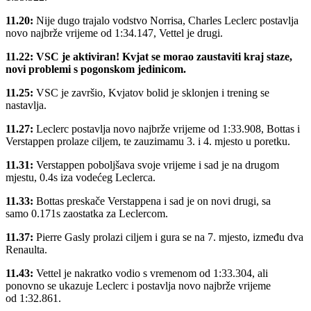
11.20:
Nije dugo trajalo vodstvo Norrisa, Charles Leclerc postavlja
novo najbrže vrijeme od 1:34.147, Vettel je drugi.
11.22: VSC je aktiviran! Kvjat se morao zaustaviti kraj staze,
novi problemi s pogonskom jedinicom.
11.25:
VSC je završio, Kvjatov bolid je sklonjen i trening se
nastavlja.
11.27:
Leclerc postavlja novo najbrže vrijeme od 1:33.908, Bottas i
Verstappen prolaze ciljem, te zauzimamu 3. i 4. mjesto u poretku.
11.31:
Verstappen poboljšava svoje vrijeme i sad je na drugom
mjestu, 0.4s iza vodećeg Leclerca.
11.33:
Bottas preskače Verstappena i sad je on novi drugi, sa
samo 0.171s zaostatka za Leclercom.
11.37:
Pierre Gasly prolazi ciljem i gura se na 7. mjesto, između dva
Renaulta.
11.43:
Vettel je nakratko vodio s vremenom od 1:33.304, ali
ponovno se ukazuje Leclerc i postavlja novo najbrže vrijeme
od 1:32.861.