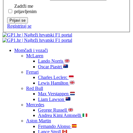
Zadrži me
prijavljenim
Prijavi se
Registriraj se
Momčadi i vozači
McLaren
Lando Norris
Oscar Piastri
Ferrari
Charles Leclerc
Lewis Hamilton
Red Bull
Max Verstappen
Liam Lawson
Mercedes
George Russell
Andrea Kimi Antonelli
Aston Martin
Fernando Alonso
Lance Stroll