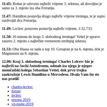
11:45:
Bottas je odvozio najbrže vrijeme 3. sektora, ali dovoljno je
samo za 3. mjesto iza oba Ferrarija.
11.47:
Hamilton postavlja drugo najbrže vrijeme treninga, te je uspio
razdvojiti dva Ferrarija.
11.49:
Leclerc ponovno postavlja najbrže vrijeme, 1:32.733.
11.50:
10 minuta do kraja 3. slobodnog treninga! Vettel je upravo
zauzeo 2. mjesto s najbržim vremenom srednjeg sektora.
11.53:
Oba Haasa su sada u top 10. Grosjean je na 6. mjestu, dok je
Magnussen na 8. mjestu.
12.00: Kraj 3. slobodnog treninga! Charles Lelcerc bio je
najbrži na Sochi Autodromu, odmah iza njega je njegov
momčadski kolega Sebastian Vettel, dok prvu trojku
zaokružuje Lewis Hamilton u Mercedesu. Hvala Vam što ste
nas pratili!
charles-leclerc
ferrari
leclerc
sezona 2019
vn-rusije-2019