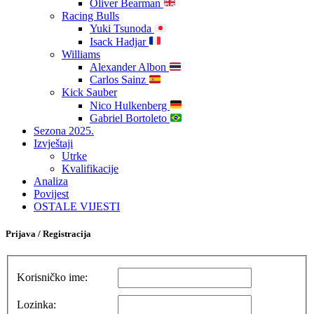
Oliver Bearman
Racing Bulls
Yuki Tsunoda
Isack Hadjar
Williams
Alexander Albon
Carlos Sainz
Kick Sauber
Nico Hulkenberg
Gabriel Bortoleto
Sezona 2025.
Izvještaji
Utrke
Kvalifikacije
Analiza
Povijest
OSTALE VIJESTI
Prijava / Registracija
Korisničko ime:
Lozinka: