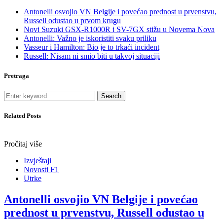
Antonelli osvojio VN Belgije i povećao prednost u prvenstvu,
Russell odustao u prvom krugu
Novi Suzuki GSX-R1000R i SV-7GX stižu u Novema Nova
Antonelli: Važno je iskoristiti svaku priliku
Vasseur i Hamilton: Bio je to trkaći incident
Russell: Nisam ni smio biti u takvoj situaciji
Pretraga
Search
Related Posts
Pročitaj više
Izvještaji
Novosti F1
Utrke
Antonelli osvojio VN Belgije i povećao
prednost u prvenstvu, Russell odustao u