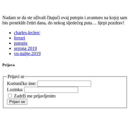
Nadam se da ste uživali čitajući ovaj putopis i avanturu na kojoj sam
bio proteklih četiri dana, do nekog sljedećeg puta… lijepi pozdrav!
charles-leclerc
ferrari
putopis
sezona 2019
vn-italije-2019
Prijava
Prijavi se
Korisničko ime:
Lozinka:
Zadrži me prijavljenim
Prijavi se