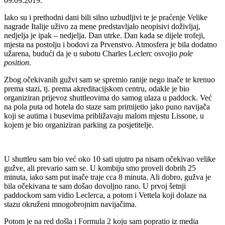
09.09.2019.
Iako su i prethodni dani bili silno uzbudljivi te je praćenje Velike
nagrade Italije uživo za mene predstavljalo neopisivi doživljaj,
nedjelja je ipak – nedjelja. Dan utrke. Dan kada se dijele trofeji,
mjesta na postolju i bodovi za Prvenstvo. Atmosfera je bila dodatno
užarena, budući da je u subotu Charles Leclerc osvojio
pole
position
.
Zbog očekivanih gužvi sam se spremio ranije nego inače te krenuo
prema stazi, tj. prema akreditacijskom centru, odakle je bio
organiziran prijevoz shuttleovima do samog ulaza u paddock. Već
na pola puta od hotela do staze sam primijetio jako puno navijača
koji se autima i busevima približavaju malom mjestu Lissone, u
kojem je bio organiziran parking za posjetitelje.
U shuttleu sam bio već oko 10 sati ujutro pa nisam očekivao velike
gužve, ali prevario sam se. U kombiju smo proveli dobrih 25
minuta, iako sam put inače traje cca 8 minuta. Ali dobro, gužva je
bila očekivana te sam došao dovoljno rano. U prvoj šetnji
paddockom sam vidio Leclerca, a potom i Vettela koji dolaze na
stazu okruženi mnogobrojnim navijačima.
Potom je na red došla i Formula 2 koju sam popratio iz media