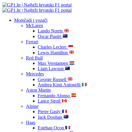
Momčadi i vozači
McLaren
Lando Norris
Oscar Piastri
Ferrari
Charles Leclerc
Lewis Hamilton
Red Bull
Max Verstappen
Liam Lawson
Mercedes
George Russell
Andrea Kimi Antonelli
Aston Martin
Fernando Alonso
Lance Stroll
Alpine
Pierre Gasly
Jack Doohan
Haas
Esteban Ocon