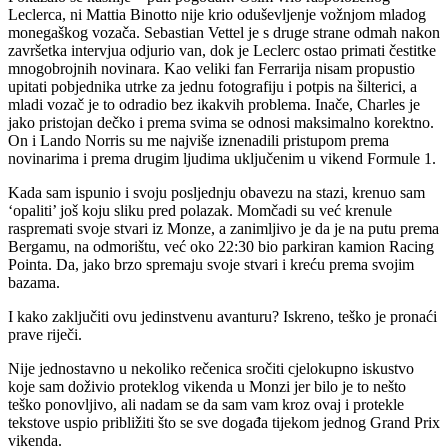
Leclerca, ni Mattia Binotto nije krio oduševljenje vožnjom mladog
monegaškog vozača. Sebastian Vettel je s druge strane odmah nakon
završetka intervjua odjurio van, dok je Leclerc ostao primati čestitke
mnogobrojnih novinara. Kao veliki fan Ferrarija nisam propustio
upitati pobjednika utrke za jednu fotografiju i potpis na šilterici, a
mladi vozač je to odradio bez ikakvih problema. Inače, Charles je
jako pristojan dečko i prema svima se odnosi maksimalno korektno.
On i Lando Norris su me najviše iznenadili pristupom prema
novinarima i prema drugim ljudima uključenim u vikend Formule 1.
Kada sam ispunio i svoju posljednju obavezu na stazi, krenuo sam
‘opaliti’ još koju sliku pred polazak. Momčadi su već krenule
raspremati svoje stvari iz Monze, a zanimljivo je da je na putu prema
Bergamu, na odmorištu, već oko 22:30 bio parkiran kamion Racing
Pointa. Da, jako brzo spremaju svoje stvari i kreću prema svojim
bazama.
I kako zaključiti ovu jedinstvenu avanturu? Iskreno, teško je pronaći
prave riječi.
Nije jednostavno u nekoliko rečenica sročiti cjelokupno iskustvo
koje sam doživio proteklog vikenda u Monzi jer bilo je to nešto
teško ponovljivo, ali nadam se da sam vam kroz ovaj i protekle
tekstove uspio približiti što se sve događa tijekom jednog Grand Prix
vikenda.