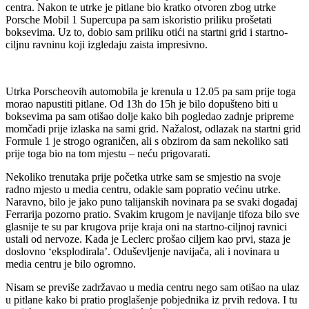
centra. Nakon te utrke je pitlane bio kratko otvoren zbog utrke
Porsche Mobil 1 Supercupa pa sam iskoristio priliku prošetati
boksevima. Uz to, dobio sam priliku otići na startni grid i startno-
ciljnu ravninu koji izgledaju zaista impresivno.
Utrka Porscheovih automobila je krenula u 12.05 pa sam prije toga
morao napustiti pitlane. Od 13h do 15h je bilo dopušteno biti u
boksevima pa sam otišao dolje kako bih pogledao zadnje pripreme
momčadi prije izlaska na sami grid. Nažalost, odlazak na startni grid
Formule 1 je strogo ograničen, ali s obzirom da sam nekoliko sati
prije toga bio na tom mjestu – neću prigovarati.
Nekoliko trenutaka prije početka utrke sam se smjestio na svoje
radno mjesto u media centru, odakle sam popratio većinu utrke.
Naravno, bilo je jako puno talijanskih novinara pa se svaki događaj
Ferrarija pozorno pratio. Svakim krugom je navijanje tifoza bilo sve
glasnije te su par krugova prije kraja oni na startno-ciljnoj ravnici
ustali od nervoze. Kada je Leclerc prošao ciljem kao prvi, staza je
doslovno ‘eksplodirala’. Oduševljenje navijača, ali i novinara u
media centru je bilo ogromno.
Nisam se previše zadržavao u media centru nego sam otišao na ulaz
u pitlane kako bi pratio proglašenje pobjednika iz prvih redova. I tu