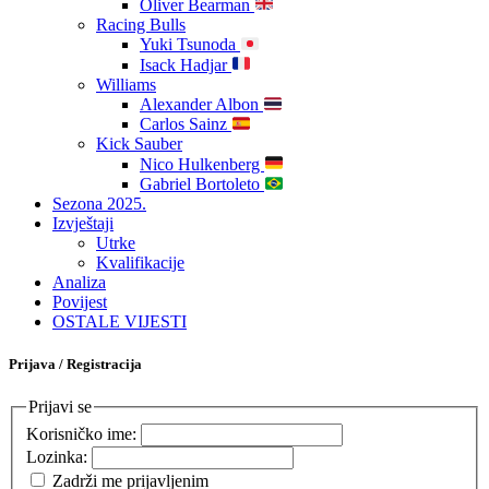
Oliver Bearman
Racing Bulls
Yuki Tsunoda
Isack Hadjar
Williams
Alexander Albon
Carlos Sainz
Kick Sauber
Nico Hulkenberg
Gabriel Bortoleto
Sezona 2025.
Izvještaji
Utrke
Kvalifikacije
Analiza
Povijest
OSTALE VIJESTI
Prijava / Registracija
Prijavi se
Korisničko ime:
Lozinka:
Zadrži me prijavljenim