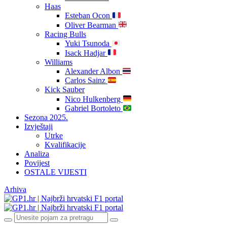
Haas
Esteban Ocon
Oliver Bearman
Racing Bulls
Yuki Tsunoda
Isack Hadjar
Williams
Alexander Albon
Carlos Sainz
Kick Sauber
Nico Hulkenberg
Gabriel Bortoleto
Sezona 2025.
Izvještaji
Utrke
Kvalifikacije
Analiza
Povijest
OSTALE VIJESTI
Arhiva