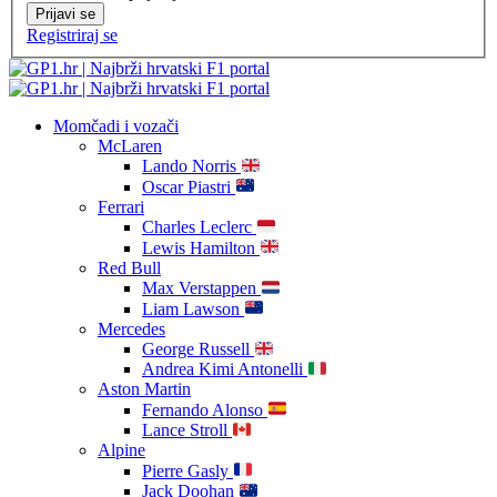
Prijavi se
Registriraj se
Momčadi i vozači
McLaren
Lando Norris
Oscar Piastri
Ferrari
Charles Leclerc
Lewis Hamilton
Red Bull
Max Verstappen
Liam Lawson
Mercedes
George Russell
Andrea Kimi Antonelli
Aston Martin
Fernando Alonso
Lance Stroll
Alpine
Pierre Gasly
Jack Doohan