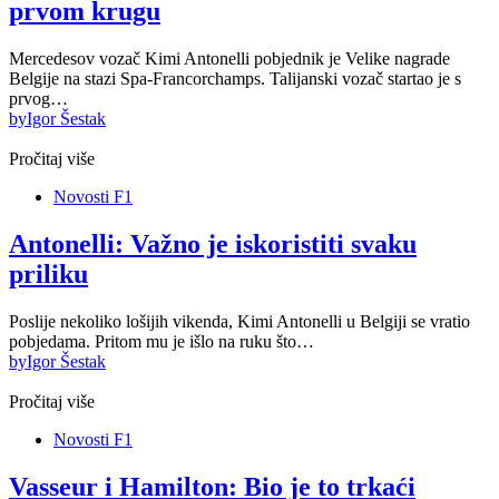
prvom krugu
Mercedesov vozač Kimi Antonelli pobjednik je Velike nagrade
Belgije na stazi Spa-Francorchamps. Talijanski vozač startao je s
prvog…
by
Igor Šestak
Pročitaj više
Novosti F1
Antonelli: Važno je iskoristiti svaku
priliku
Poslije nekoliko lošijih vikenda, Kimi Antonelli u Belgiji se vratio
pobjedama. Pritom mu je išlo na ruku što…
by
Igor Šestak
Pročitaj više
Novosti F1
Vasseur i Hamilton: Bio je to trkaći