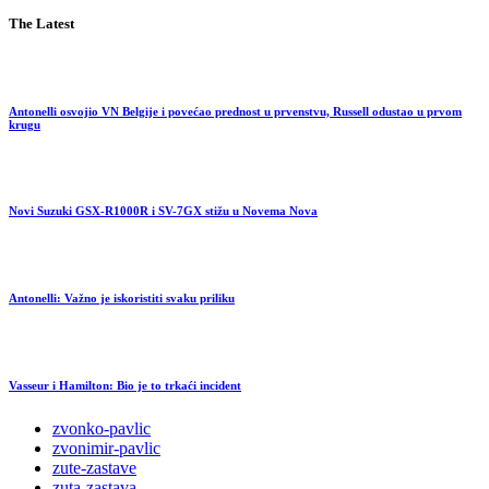
The Latest
Antonelli osvojio VN Belgije i povećao prednost u prvenstvu, Russell odustao u prvom
krugu
Novi Suzuki GSX-R1000R i SV-7GX stižu u Novema Nova
Antonelli: Važno je iskoristiti svaku priliku
Vasseur i Hamilton: Bio je to trkaći incident
zvonko-pavlic
zvonimir-pavlic
zute-zastave
zuta-zastava