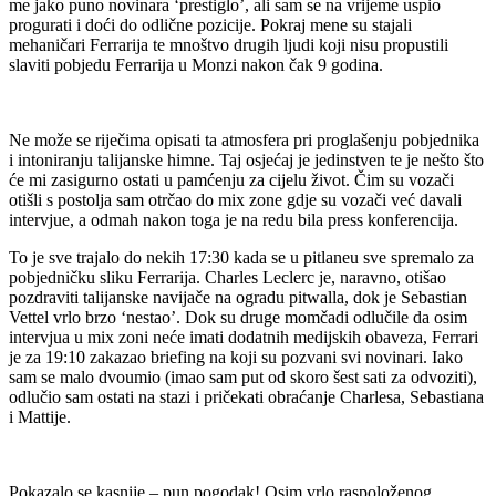
me jako puno novinara ‘prestiglo’, ali sam se na vrijeme uspio
progurati i doći do odlične pozicije. Pokraj mene su stajali
mehaničari Ferrarija te mnoštvo drugih ljudi koji nisu propustili
slaviti pobjedu Ferrarija u Monzi nakon čak 9 godina.
Ne može se riječima opisati ta atmosfera pri proglašenju pobjednika
i intoniranju talijanske himne. Taj osjećaj je jedinstven te je nešto što
će mi zasigurno ostati u pamćenju za cijelu život. Čim su vozači
otišli s postolja sam otrčao do mix zone gdje su vozači već davali
intervjue, a odmah nakon toga je na redu bila press konferencija.
To je sve trajalo do nekih 17:30 kada se u pitlaneu sve spremalo za
pobjedničku sliku Ferrarija. Charles Leclerc je, naravno, otišao
pozdraviti talijanske navijače na ogradu pitwalla, dok je Sebastian
Vettel vrlo brzo ‘nestao’. Dok su druge momčadi odlučile da osim
intervjua u mix zoni neće imati dodatnih medijskih obaveza, Ferrari
je za 19:10 zakazao briefing na koji su pozvani svi novinari. Iako
sam se malo dvoumio (imao sam put od skoro šest sati za odvoziti),
odlučio sam ostati na stazi i pričekati obraćanje Charlesa, Sebastiana
i Mattije.
Pokazalo se kasnije – pun pogodak! Osim vrlo raspoloženog