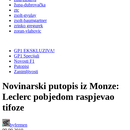
župa-dubrovačka
ztc
zsolt-gyulay
zsolt-baumgartner
zrinko gregurek
zoran-vlahovic
GP1 EKSKLUZIVA!
GP1 Specijali
Novosti F1
Putopisi
Zanimljivosti
Novinarski putopis iz Monze:
Leclerc pobjedom raspjevao
tifoze
by
fermen