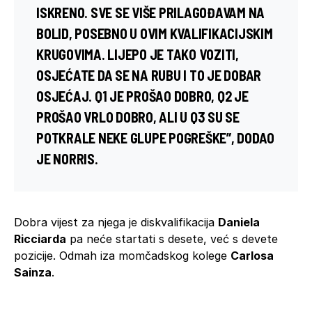
ISKRENO. SVE SE VIŠE PRILAGOĐAVAM NA
BOLID, POSEBNO U OVIM KVALIFIKACIJSKIM
KRUGOVIMA. LIJEPO JE TAKO VOZITI,
OSJEĆATE DA SE NA RUBU I TO JE DOBAR
OSJEĆAJ. Q1 JE PROŠAO DOBRO, Q2 JE
PROŠAO VRLO DOBRO, ALI U Q3 SU SE
POTKRALE NEKE GLUPE POGREŠKE”, DODAO
JE NORRIS.
Dobra vijest za njega je diskvalifikacija
Daniela
Ricciarda
pa neće startati s desete, već s devete
pozicije. Odmah iza momčadskog kolege
Carlosa
Sainza
.