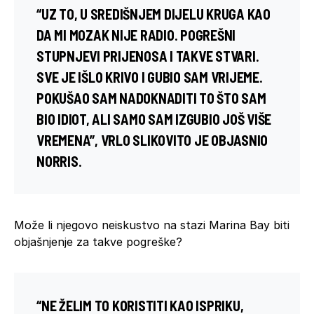
“UZ TO, U SREDIŠNJEM DIJELU KRUGA KAO
DA MI MOZAK NIJE RADIO. POGREŠNI
STUPNJEVI PRIJENOSA I TAKVE STVARI.
SVE JE IŠLO KRIVO I GUBIO SAM VRIJEME.
POKUŠAO SAM NADOKNADITI TO ŠTO SAM
BIO IDIOT, ALI SAMO SAM IZGUBIO JOŠ VIŠE
VREMENA”, VRLO SLIKOVITO JE OBJASNIO
NORRIS.
Može li njegovo neiskustvo na stazi Marina Bay biti
objašnjenje za takve pogreške?
“NE ŽELIM TO KORISTITI KAO ISPRIKU,