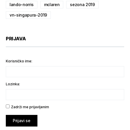
lando-norris
mclaren
sezona 2019
vn-singapura-2019
PRIJAVA
Korisničko ime:
Lozinka:
Zadrži me prijavljenim
Prijavi se