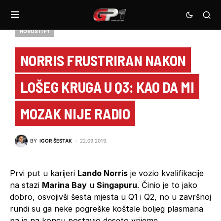
NOVOSTI F1
NORRIS FRUSTRIRAN NAKON
LOŠEG KRUGA U Q3: KAO DA MI
MOZAK NIJE RADIO
BY
IGOR ŠESTAK
22.09.2019.
Prvi put u karijeri
Lando Norris
je vozio kvalifikacije
na stazi
Marina Bay
u
Singapuru
. Činio je to jako
dobro, osvojivši šesta mjesta u Q1 i Q2, no u završnoj
rundi su ga neke pogreške koštale boljeg plasmana
pa je na koncu postavio deseto vrijeme.