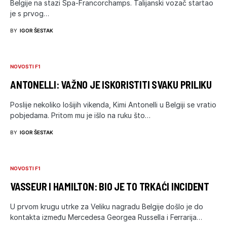
Belgije na stazi Spa-Francorchamps. Talijanski vozač startao
je s prvog…
BY
IGOR ŠESTAK
NOVOSTI F1
ANTONELLI: VAŽNO JE ISKORISTITI SVAKU PRILIKU
Poslije nekoliko lošijih vikenda, Kimi Antonelli u Belgiji se vratio
pobjedama. Pritom mu je išlo na ruku što…
BY
IGOR ŠESTAK
NOVOSTI F1
VASSEUR I HAMILTON: BIO JE TO TRKAĆI INCIDENT
U prvom krugu utrke za Veliku nagradu Belgije došlo je do
kontakta između Mercedesa Georgea Russella i Ferrarija…