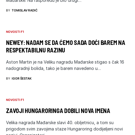
Mađarske. Na rasporedu je bio drugi…
BY
TOMISLAV RADIĆ
NOVOSTI F1
NEWEY: NADAM SE DA ĆEMO SADA DOĆI BAREM NA
RESPEKTABILNU RAZINU
Aston Martin je na Veliku nagradu Mađarske stigao s čak 16
nadogradnji bolida, tako je barem navedeno u…
BY
IGOR ŠESTAK
NOVOSTI F1
ZAVOJI HUNGARORINGA DOBILI NOVA IMENA
Velika nagrada Mađarske slavi 40. obljetnicu, a tom su
prigodom svim zavojima staze Hungaroring dodijeljeni novi