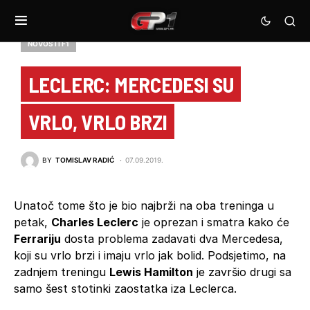
NOVOSTI F1
LECLERC: MERCEDESI SU
VRLO, VRLO BRZI
BY
TOMISLAV RADIĆ
07.09.2019.
Unatoč tome što je bio najbrži na oba treninga u
petak,
Charles Leclerc
je oprezan i smatra kako će
Ferrariju
dosta problema zadavati dva Mercedesa,
koji su vrlo brzi i imaju vrlo jak bolid. Podsjetimo, na
zadnjem treningu
Lewis Hamilton
je završio drugi sa
samo šest stotinki zaostatka iza Leclerca.