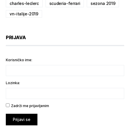
charles-leclerc
scuderia-ferrari
sezona 2019
vn-italije-2019
PRIJAVA
Korisničko ime:
Lozinka:
Zadrži me prijavljenim
Prijavi se