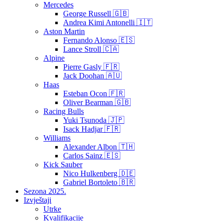
Mercedes
George Russell 🇬🇧
Andrea Kimi Antonelli 🇮🇹
Aston Martin
Fernando Alonso 🇪🇸
Lance Stroll 🇨🇦
Alpine
Pierre Gasly 🇫🇷
Jack Doohan 🇦🇺
Haas
Esteban Ocon 🇫🇷
Oliver Bearman 🇬🇧
Racing Bulls
Yuki Tsunoda 🇯🇵
Isack Hadjar 🇫🇷
Williams
Alexander Albon 🇹🇭
Carlos Sainz 🇪🇸
Kick Sauber
Nico Hulkenberg 🇩🇪
Gabriel Bortoleto 🇧🇷
Sezona 2025.
Izvještaji
Utrke
Kvalifikacije