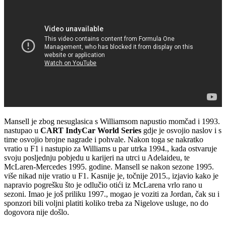
Mansell je zbog nesuglasica s Williamsom napustio momčad i 1993.
nastupao u
CART IndyCar World Series
gdje je osvojio naslov i s
time osvojio brojne nagrade i pohvale. Nakon toga se nakratko
vratio u F1 i nastupio za Williams u par utrka 1994., kada ostvaruje
svoju posljednju pobjedu u karijeri na utrci u Adelaideu, te
McLaren-Mercedes 1995. godine. Mansell se nakon sezone 1995.
više nikad nije vratio u F1. Kasnije je, točnije 2015., izjavio kako je
napravio pogrešku što je odlučio otići iz McLarena vrlo rano u
sezoni. Imao je još priliku 1997., mogao je voziti za Jordan, čak su i
sponzori bili voljni platiti koliko treba za Nigelove usluge, no do
dogovora nije došlo.