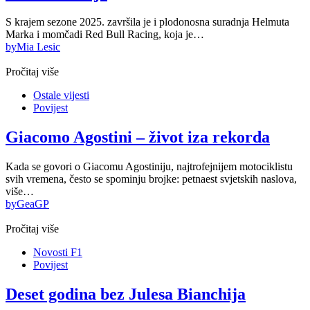
S krajem sezone 2025. završila je i plodonosna suradnja Helmuta
Marka i momčadi Red Bull Racing, koja je…
by
Mia Lesic
Pročitaj više
Ostale vijesti
Povijest
Giacomo Agostini – život iza rekorda
Kada se govori o Giacomu Agostiniju, najtrofejnijem motociklistu
svih vremena, često se spominju brojke: petnaest svjetskih naslova,
više…
by
GeaGP
Pročitaj više
Novosti F1
Povijest
Deset godina bez Julesa Bianchija