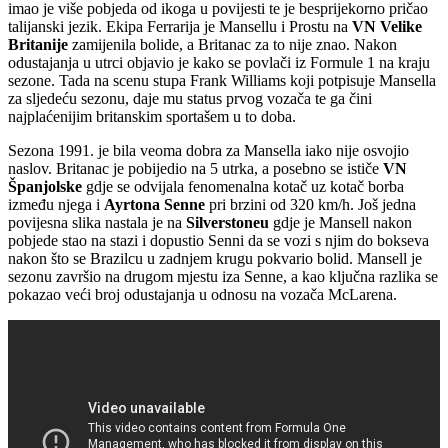
imao je više pobjeda od ikoga u povijesti te je besprijekorno pričao
talijanski jezik. Ekipa Ferrarija je Mansellu i Prostu na
VN Velike
Britanije
zamijenila bolide, a Britanac za to nije znao. Nakon
odustajanja u utrci objavio je kako se povlači iz Formule 1 na kraju
sezone. Tada na scenu stupa Frank Williams koji potpisuje Mansella
za sljedeću sezonu, daje mu status prvog vozača te ga čini
najplaćenijim britanskim sportašem u to doba.
Sezona 1991. je bila veoma dobra za Mansella iako nije osvojio
naslov. Britanac je pobijedio na 5 utrka, a posebno se ističe
VN
Španjolske
gdje se odvijala fenomenalna kotač uz kotač borba
između njega i
Ayrtona Senne
pri brzini od 320 km/h. Još jedna
povijesna slika nastala je na
Silverstoneu
gdje je Mansell nakon
pobjede stao na stazi i dopustio Senni da se vozi s njim do bokseva
nakon što se Brazilcu u zadnjem krugu pokvario bolid. Mansell je
sezonu završio na drugom mjestu iza Senne, a kao ključna razlika se
pokazao veći broj odustajanja u odnosu na vozača McLarena.