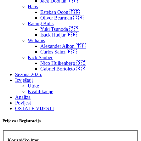
Jack Doohan 🇦🇺
Haas
Esteban Ocon 🇫🇷
Oliver Bearman 🇬🇧
Racing Bulls
Yuki Tsunoda 🇯🇵
Isack Hadjar 🇫🇷
Williams
Alexander Albon 🇹🇭
Carlos Sainz 🇪🇸
Kick Sauber
Nico Hulkenberg 🇩🇪
Gabriel Bortoleto 🇧🇷
Sezona 2025.
Izvještaji
Utrke
Kvalifikacije
Analiza
Povijest
OSTALE VIJESTI
Prijava / Registracija
Korisničko ime: