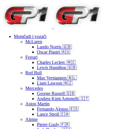
Momčadi i vozači
McLaren
Lando Norris 🇬🇧
Oscar Piastri 🇦🇺
Ferrari
Charles Leclerc 🇲🇨
Lewis Hamilton 🇬🇧
Red Bull
Max Verstappen 🇳🇱
Liam Lawson 🇳🇿
Mercedes
George Russell 🇬🇧
Andrea Kimi Antonelli 🇮🇹
Aston Martin
Fernando Alonso 🇪🇸
Lance Stroll 🇨🇦
Alpine
Pierre Gasly 🇫🇷