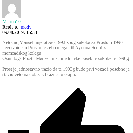
Mario550
Reply to
mody
09.08.2019. 15:38
Netocno,Mansell nije otisao 1993 zbog sukoba sa Prostom 1990
nego zato sto Prost nije zelio njega niti Ayrtona Senni za
momcadskog kolegu.
Osim toga Prost i Mansell nisu imali neke posebne sukobe te 1990g
.
Prost je jednostavno trazio da te 1993g bude prvi vozac i posebno je
stavio veto na dolazak brazilca u ekipu.