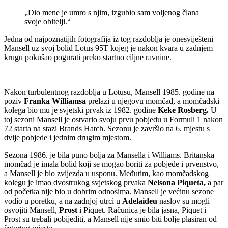
„Dio mene je umro s njim, izgubio sam voljenog člana
svoje obitelji.“
Jedna od najpoznatijih fotografija iz tog razdoblja je onesviješteni
Mansell uz svoj bolid Lotus 95T kojeg je nakon kvara u zadnjem
krugu pokušao pogurati preko startno ciljne ravnine.
Nakon turbulentnog razdoblja u Lotusu, Mansell 1985. godine na
poziv
Franka Williamsa
prelazi u njegovu momčad, a momčadski
kolega bio mu je svjetski prvak iz 1982. godine
Keke Rosberg.
U
toj sezoni Mansell je ostvario svoju prvu pobjedu u Formuli 1 nakon
72 starta na stazi Brands Hatch. Sezonu je završio na 6. mjestu s
dvije pobjede i jednim drugim mjestom.
Sezona 1986. je bila puno bolja za Mansella i Williams. Britanska
momčad je imala bolid koji se mogao boriti za pobjede i prvenstvo,
a Mansell je bio zvijezda u usponu. Međutim, kao momčadskog
kolegu je imao dvostrukog svjetskog prvaka
Nelsona Piqueta,
a par
od početka nije bio u dobrim odnosima. Mansell je većinu sezone
vodio u poretku, a na zadnjoj utrci u
Adelaideu
naslov su mogli
osvojiti Mansell,
Prost
i Piquet. Računica je bila jasna, Piquet i
Prost su trebali pobijediti, a Mansell nije smio biti bolje plasiran od