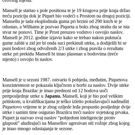
četvrtog mjesta.
Mansell je startao s pole positiona te je 19 krugova prije kraja držao
treću poziciju dok je Piquet bio vodeći s Prostom na drugoj poziciji.
Mansellu je tada eksplodirala guma pri brzini od 290 km/h te je
odustao, a Williams je pozvao Piqueta u boks zbog straha da se ista
stvar ne ponovi. Time je Prost preuzeo vodstvo i osvojio naslov.
Mansell je 2012. godine izjavio kako se trebao nakon puknuća
gume zabiti u zid jer bi onda suci prekinuli utrku, a dodijelili bi se
puni bodovi zbog odvoženih 2/3 utrke i zbog pravila o rezultatu
utrke pri prekidu Mansell bi imao plasman u bodovima (treće
mjesto) i osvojio bi naslov.
Mansell je u sezoni 1987. ostvario 6 pobjeda, međutim, Piquetova
konzistentnost se pokazala ključnom u borbi za naslov. Dvije utrke
prije kraja Brazilac je imao prednost od 12 bodova uoči
pretposljednje utrke u
Japanu.
Mansell, koji je bio pod velikim
pritiskom, u kvalifikacijama je teško izletio pokušavajući nadmašiti
Piquetovo vrijeme te je zbog ozljede leđa propustio posljednje dvije
utrke i samim time osigurao Brazilcu treći naslov svjetskog prvaka.
Piquet ja nazvao ovaj naslov “pobjedom inteligencije protiv
gluposti” aludirajući na Mansellov agresivan stil vožnje zbog kojeg
je imao mnogo odustajanja te sezone.