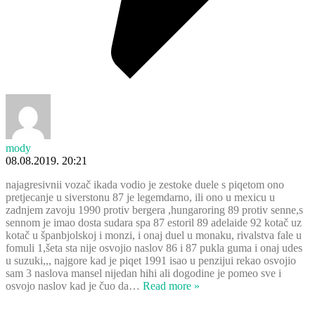
mody
08.08.2019. 20:21
najagresivnii vozač ikada vodio je zestoke duele s piqetom ono
pretjecanje u siverstonu 87 je legemdarno, ili ono u mexicu u
zadnjem zavoju 1990 protiv bergera ,hungaroring 89 protiv senne,s
sennom je imao dosta sudara spa 87 estoril 89 adelaide 92 kotač uz
kotač u španbjolskoj i monzi, i onaj duel u monaku, rivalstva fale u
fomuli 1,šeta sta nije osvojio naslov 86 i 87 pukla guma i onaj udes
u suzuki,,, najgore kad je piqet 1991 isao u penzijui rekao osvojio
sam 3 naslova mansel nijedan hihi ali dogodine je pomeo sve i
osvojo naslov kad je čuo da
…
Read more »