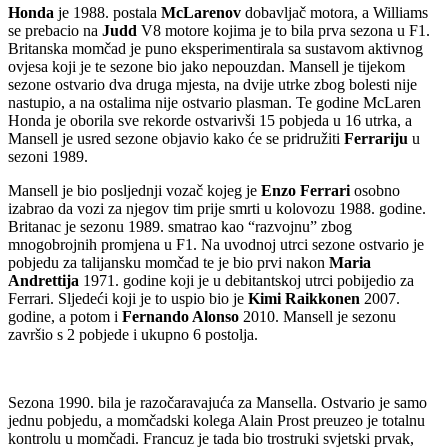
Honda
je 1988. postala
McLarenov
dobavljač motora, a Williams
se prebacio na
Judd
V8 motore kojima je to bila prva sezona u F1.
Britanska momčad je puno eksperimentirala sa sustavom aktivnog
ovjesa koji je te sezone bio jako nepouzdan. Mansell je tijekom
sezone ostvario dva druga mjesta, na dvije utrke zbog bolesti nije
nastupio, a na ostalima nije ostvario plasman. Te godine McLaren
Honda je oborila sve rekorde ostvarivši 15 pobjeda u 16 utrka, a
Mansell je usred sezone objavio kako će se pridružiti
Ferrariju
u
sezoni 1989.
Mansell je bio posljednji vozač kojeg je
Enzo Ferrari
osobno
izabrao da vozi za njegov tim prije smrti u kolovozu 1988. godine.
Britanac je sezonu 1989. smatrao kao “razvojnu” zbog
mnogobrojnih promjena u F1. Na uvodnoj utrci sezone ostvario je
pobjedu za talijansku momčad te je bio prvi nakon
Maria
Andrettija
1971. godine koji je u debitantskoj utrci pobijedio za
Ferrari. Sljedeći koji je to uspio bio je
Kimi Raikkonen
2007.
godine, a potom i
Fernando Alonso
2010. Mansell je sezonu
završio s 2 pobjede i ukupno 6 postolja.
Sezona 1990. bila je razočaravajuća za Mansella. Ostvario je samo
jednu pobjedu, a momčadski kolega Alain Prost preuzeo je totalnu
kontrolu u momčadi. Francuz je tada bio trostruki svjetski prvak,