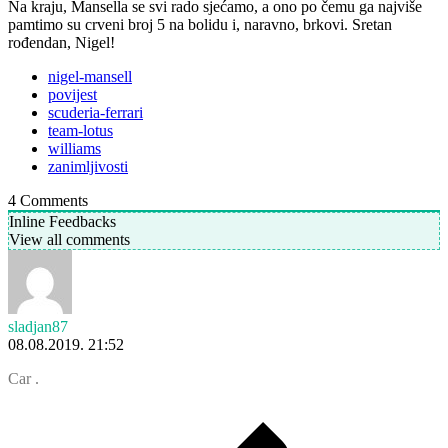
Na kraju, Mansella se svi rado sjećamo, a ono po čemu ga najviše
pamtimo su crveni broj 5 na bolidu i, naravno, brkovi. Sretan
rođendan, Nigel!
nigel-mansell
povijest
scuderia-ferrari
team-lotus
williams
zanimljivosti
4
Comments
Inline Feedbacks
View all comments
sladjan87
08.08.2019. 21:52
Car .