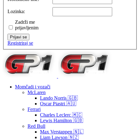
Lozinka:
Zadrži me
prijavljenim
Prijavi se
Registriraj se
Momčadi i vozači
McLaren
Lando Norris 🇬🇧
Oscar Piastri 🇦🇺
Ferrari
Charles Leclerc 🇲🇨
Lewis Hamilton 🇬🇧
Red Bull
Max Verstappen 🇳🇱
Liam Lawson 🇳🇿