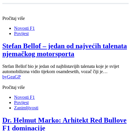
Pročitaj više
Novosti F1
Povijest
Stefan Bellof – jedan od najvećih talenata
njemačkog motorsporta
Stefan Bellof bio je jedan od najblistavijih talenata koje je svijet
automobilizma vidio tijekom osamdesetih, vozač čiji je…
by
GeaGP
Pročitaj više
Novosti F1
Povijest
Zanimljivosti
Dr. Helmut Marko: Arhitekt Red Bullove
F1 dominacije