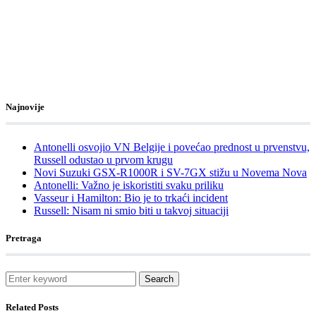
Najnovije
Antonelli osvojio VN Belgije i povećao prednost u prvenstvu,
Russell odustao u prvom krugu
Novi Suzuki GSX-R1000R i SV-7GX stižu u Novema Nova
Antonelli: Važno je iskoristiti svaku priliku
Vasseur i Hamilton: Bio je to trkaći incident
Russell: Nisam ni smio biti u takvoj situaciji
Pretraga
Search
Related Posts