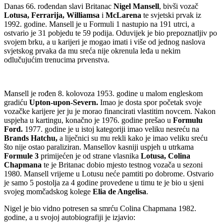
Danas 66. rođendan slavi Britanac
Nigel Mansell
, bivši vozač
Lotusa, Ferrarija, Williamsa
i
McLarena
te svjetski prvak iz
1992. godine. Mansell je u Formuli 1 nastupio na 191 utrci, a
ostvario je 31 pobjedu te 59 podija. Oduvijek je bio prepoznatljiv po
svojem brku, a u karijeri je mogao imati i više od jednog naslova
svjetskog prvaka da mu sreća nije okrenula leđa u nekim
odlučujućim trenucima prvenstva.
Mansell je rođen 8. kolovoza 1953. godine u malom engleskom
gradiću
Upton-upon-Severn.
Imao je dosta spor početak svoje
vozačke karijere jer ju je morao financirati vlastitim novcem. Nakon
uspjeha u kartingu, konačno je 1976. godine prešao u
Formulu
Ford.
1977. godine je u istoj kategoriji imao veliku nesreću na
Brands Hatchu,
a liječnici su mu rekli kako je imao veliku sreću
što nije ostao paraliziran. Mansellov kasniji uspjeh u utrkama
Formule
3
primijećen je od strane vlasnika
Lotusa, Colina
Chapmana
te je Britanac dobio mjesto testnog vozača u sezoni
1980. Mansell vrijeme u Lotusu neće pamtiti po dobrome. Ostvario
je samo 5 postolja za 4 godine provedene u timu te je bio u sjeni
svojeg momčadskog kolege
Elia de Angelisa
.
Nigel je bio vidno potresen sa smrću Colina Chapmana 1982.
godine, a u svojoj autobiografiji je izjavio: