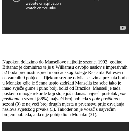
Napokon dolazimo do Mansellove najbolje sezone. 1992. godine
Britanac je dominirao te je u Williamsu osvojio naslov s impresivnih
52 boda prednosti ispred momčadskog kolege Riccarda Patresea i
ostvarenih 9 pobjeda. Tijekom sezone odvila se svima poznata borba
u Monaku gdje je Senna uspio zadržati Mansella iza sebe iako je
imao svježe gume i puno bolji bolid od Brazilca. Mansell je tada
postavio mnoge rekorde koji stoje još i danas: najveći postotak
pole
positiona
u sezoni (88%), najveći broj pobjeda s
pole positiona
u
sezoni (9) te najveći broj drugih mjesta u prvenstvu prije osvajanja
naslova svjetskog prvaka (3). Također on je vozač s najvećim
brojem pobjeda, a da nije pobijedio u Monaku (31).