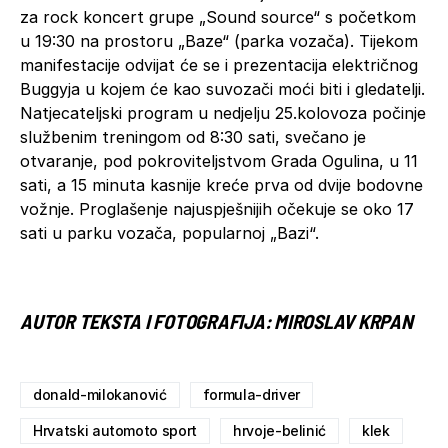
za rock koncert grupe „Sound source“ s početkom
u 19:30 na prostoru „Baze“ (parka vozača). Tijekom
manifestacije odvijat će se i prezentacija električnog
Buggyja u kojem će kao suvozači moći biti i gledatelji.
Natjecateljski program u nedjelju 25.kolovoza počinje
službenim treningom od 8:30 sati, svečano je
otvaranje, pod pokroviteljstvom Grada Ogulina, u 11
sati, a 15 minuta kasnije kreće prva od dvije bodovne
vožnje. Proglašenje najuspješnijih očekuje se oko 17
sati u parku vozača, popularnoj „Bazi“.
AUTOR TEKSTA I FOTOGRAFIJA: MIROSLAV KRPAN
donald-milokanović
formula-driver
Hrvatski automoto sport
hrvoje-belinić
klek