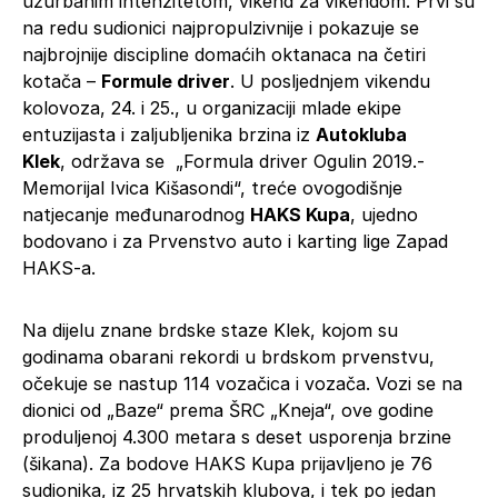
užurbanim intenzitetom, vikend za vikendom. Prvi su
na redu sudionici najpropulzivnije i pokazuje se
najbrojnije discipline domaćih oktanaca na četiri
kotača –
Formule driver
. U posljednjem vikendu
kolovoza, 24. i 25., u organizaciji mlade ekipe
entuzijasta i zaljubljenika brzina iz
Autokluba
Klek
, održava se „Formula driver Ogulin 2019.-
Memorijal Ivica Kišasondi“, treće ovogodišnje
natjecanje međunarodnog
HAKS Kupa
, ujedno
bodovano i za Prvenstvo auto i karting lige Zapad
HAKS-a.
Na dijelu znane brdske staze Klek, kojom su
godinama obarani rekordi u brdskom prvenstvu,
očekuje se nastup 114 vozačica i vozača. Vozi se na
dionici od „Baze“ prema ŠRC „Kneja“, ove godine
produljenoj 4.300 metara s deset usporenja brzine
(šikana). Za bodove HAKS Kupa prijavljeno je 76
sudionika, iz 25 hrvatskih klubova, i tek po jedan