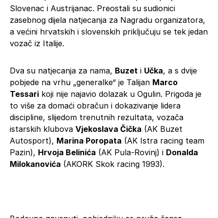
Slovenac i Austrijanac. Preostali su sudionici
zasebnog dijela natjecanja za Nagradu organizatora,
a većini hrvatskih i slovenskih priključuju se tek jedan
vozač iz Italije.
Dva su natjecanja za nama,
Buzet
i
Učka
, a s dvije
pobjede na vrhu „generalke“ je Talijan
Marco
Tessari
koji nije najavio dolazak u Ogulin. Prigoda je
to više za domaći obračun i dokazivanje lidera
discipline, slijedom trenutnih rezultata, vozača
istarskih klubova
Vjekoslava Čička
(AK Buzet
Autosport),
Marina Poropata
(AK Istra racing team
Pazin),
Hrvoja Belinića
(AK Pula-Rovinj) i
Donalda
Milokanovića
(AKORK Skok racing 1993).