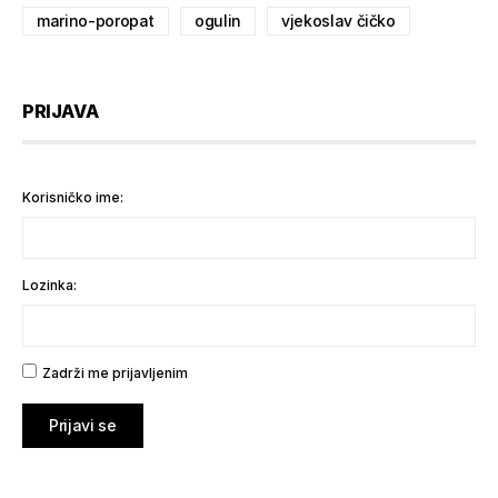
marino-poropat
ogulin
vjekoslav čičko
PRIJAVA
Korisničko ime:
Lozinka:
Zadrži me prijavljenim
Prijavi se