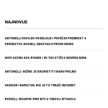
NAJNOVIJE
ANTONELLI OSVOJIO VN BELGIJE I POVEĆAO PREDNOST U
PRVENSTVU, RUSSELL ODUSTAO U PRVOM KRUGU
NOVI SUZUKI GSX-R1000R I SV-7GX STIŽU U NOVEMA NOVA
ANTONELLI: VAŽNO JE ISKORISTITI SVAKU PRILIKU
VASSEUR I HAMILTON: BIO JE TO TRKAĆI INCIDENT
RUSSELL: NISAM NI SMIO BITI U TAKVOJ SITUACIJI