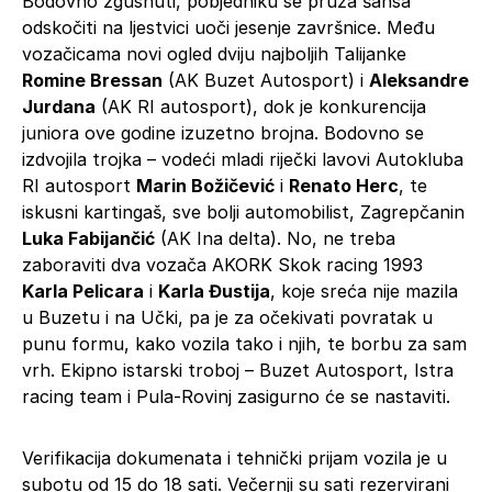
Bodovno zgusnuti, pobjedniku se pruža šansa
odskočiti na ljestvici uoči jesenje završnice. Među
vozačicama novi ogled dviju najboljih Talijanke
Romine Bressan
(AK Buzet Autosport) i
Aleksandre
Jurdana
(AK RI autosport), dok je konkurencija
juniora ove godine izuzetno brojna. Bodovno se
izdvojila trojka – vodeći mladi riječki lavovi Autokluba
RI autosport
Marin Božičević
i
Renato Herc
, te
iskusni kartingaš, sve bolji automobilist, Zagrepčanin
Luka Fabijančić
(AK Ina delta). No, ne treba
zaboraviti dva vozača AKORK Skok racing 1993
Karla Pelicara
i
Karla Đustija
, koje sreća nije mazila
u Buzetu i na Učki, pa je za očekivati povratak u
punu formu, kako vozila tako i njih, te borbu za sam
vrh. Ekipno istarski troboj – Buzet Autosport, Istra
racing team i Pula-Rovinj zasigurno će se nastaviti.
Verifikacija dokumenata i tehnički prijam vozila je u
subotu od 15 do 18 sati. Večernji su sati rezervirani