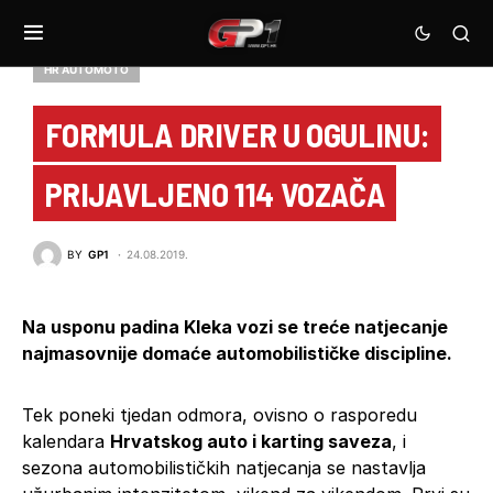
HR AUTOMOTO
FORMULA DRIVER U OGULINU:
PRIJAVLJENO 114 VOZAČA
BY
GP1
24.08.2019.
Na usponu padina Kleka vozi se treće natjecanje
najmasovnije domaće automobilističke discipline.
Tek poneki tjedan odmora, ovisno o rasporedu
kalendara
Hrvatskog auto i karting saveza
, i
sezona automobilističkih natjecanja se nastavlja