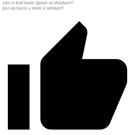
zato si kod mene ignore za ubuduce!!
pisi sta hoces a meni si nebitan!!