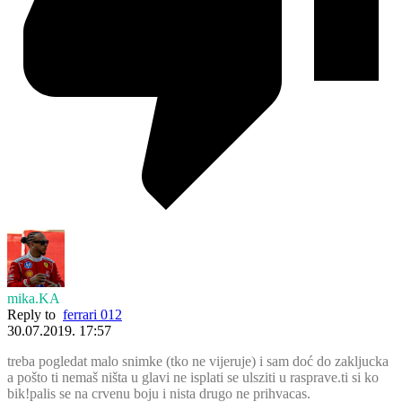
mika.KA
Reply to
ferrari 012
30.07.2019. 17:57
treba pogledat malo snimke (tko ne vijeruje) i sam doć do zakljucka
a pošto ti nemaš ništa u glavi ne isplati se ulsziti u rasprave.ti si ko
bik!palis se na crvenu boju i nista drugo ne prihvacas.