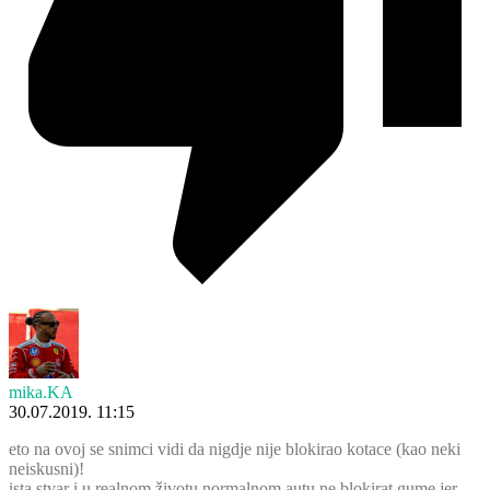
mika.KA
30.07.2019. 11:15
eto na ovoj se snimci vidi da nigdje nije blokirao kotace (kao neki
neiskusni)!
ista stvar i u realnom životu,normalnom autu.ne blokirat gume jer