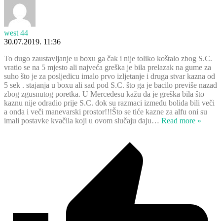
west 44
30.07.2019. 11:36
To dugo zaustavljanje u boxu ga čak i nije toliko koštalo zbog S.C.
vratio se na 5 mjesto ali najveća greška je bila prelazak na gume za
suho što je za posljedicu imalo prvo izljetanje i druga stvar kazna od
5 sek . stajanja u boxu ali sad pod S.C. što ga je bacilo previše nazad
zbog zgusnutog poretka. U Mercedesu kažu da je greška bila što
kaznu nije odradio prije S.C. dok su razmaci između bolida bili veči
a onda i veči manevarski prostor!!!Što se tiće kazne za alfu oni su
imali postavke kvačila koji u ovom slučaju daju
…
Read more »