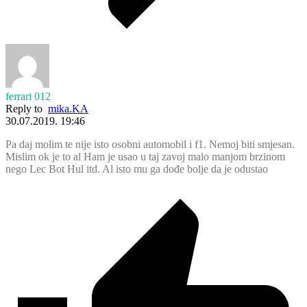
ferrari 012
Reply to
mika.KA
30.07.2019. 19:46
Pa daj molim te nije isto osobni automobil i f1. Nemoj biti smjesan.
Mislim ok je to al Ham je usao u taj zavoj malo manjom brzinom
nego Lec Bot Hul itd. Al isto mu ga dođe bolje da je odustao