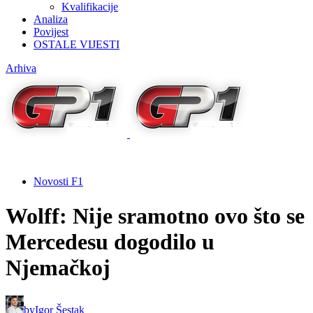
Kvalifikacije
Analiza
Povijest
OSTALE VIJESTI
Arhiva
Novosti F1
Wolff: Nije sramotno ovo što se
Mercedesu dogodilo u
Njemačkoj
by
Igor Šestak