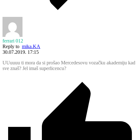
ferrari 012
Reply to
mika.KA
30.07.2019. 17:15
UUuuuu ti mora da si prošao Mercedesovu vozačku akademiju kad
sve znaš? Jel imaš superlicencu?