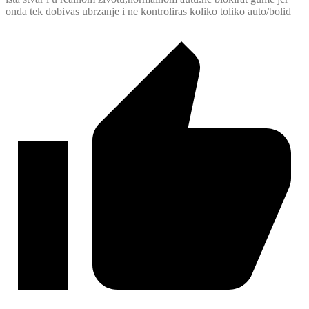
onda tek dobivas ubrzanje i ne kontroliras koliko toliko auto/bolid