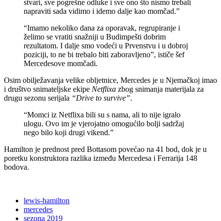
stvari, sve pogrešne odluke i sve ono što nismo trebali
napraviti sada vidimo i idemo dalje kao momčad.”
“Imamo nekoliko dana za oporavak, regrupiranje i
želimo se vratiti snažniji u Budimpešti dobrim
rezultatom. I dalje smo vodeći u Prvenstvu i u dobroj
poziciji, to ne bi trebalo biti zaboravljeno”, ističe šef
Mercedesove momčadi.
Osim obilježavanja velike obljetnice, Mercedes je u Njemačkoj imao
i društvo snimateljske ekipe
Netflixa
zbog snimanja materijala za
drugu sezonu serijala
“Drive to survive”
.
“Momci iz Netflixa bili su s nama, ali to nije igralo
ulogu. Ovo im je vjerojatno omogućilo bolji sadržaj
nego bilo koji drugi vikend.”
Hamilton je prednost pred Bottasom povećao na 41 bod, dok je u
poretku konstruktora razlika između Mercedesa i Ferrarija 148
bodova.
lewis-hamilton
mercedes
sezona 2019