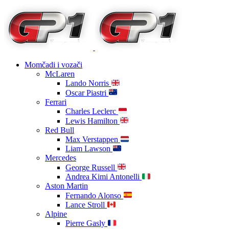
Momčadi i vozači
McLaren
Lando Norris
Oscar Piastri
Ferrari
Charles Leclerc
Lewis Hamilton
Red Bull
Max Verstappen
Liam Lawson
Mercedes
George Russell
Andrea Kimi Antonelli
Aston Martin
Fernando Alonso
Lance Stroll
Alpine
Pierre Gasly