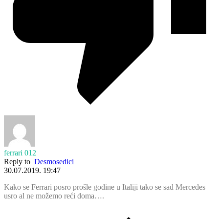
ferrari 012
Reply to
Desmosedici
30.07.2019. 19:47
Kako se Ferrari posro prošle godine u Italiji tako se sad Mercedes
usro al ne možemo reći doma….