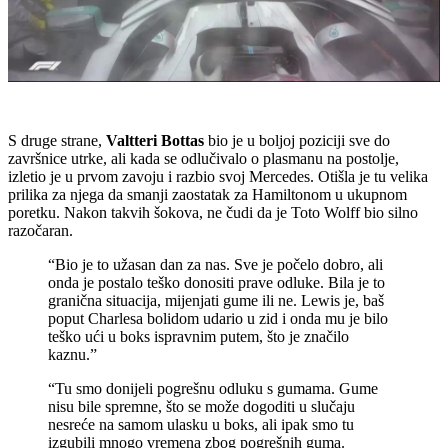
S druge strane,
Valtteri Bottas
bio je u boljoj poziciji sve do
završnice utrke, ali kada se odlučivalo o plasmanu na postolje,
izletio je u prvom zavoju i razbio svoj Mercedes. Otišla je tu velika
prilika za njega da smanji zaostatak za Hamiltonom u ukupnom
poretku. Nakon takvih šokova, ne čudi da je Toto Wolff bio silno
razočaran.
“Bio je to užasan dan za nas. Sve je počelo dobro, ali
onda je postalo teško donositi prave odluke. Bila je to
granična situacija, mijenjati gume ili ne. Lewis je, baš
poput Charlesa bolidom udario u zid i onda mu je bilo
teško ući u boks ispravnim putem, što je značilo
kaznu.”
“Tu smo donijeli pogrešnu odluku s gumama. Gume
nisu bile spremne, što se može dogoditi u slučaju
nesreće na samom ulasku u boks, ali ipak smo tu
izgubili mnogo vremena zbog pogrešnih guma.