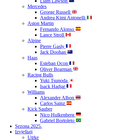
Liam Lawson
Mercedes
George Russell
Andrea Kimi Antonelli
Aston Martin
Fernando Alonso
Lance Stroll
Alpine
Pierre Gasly
Jack Doohan
Haas
Esteban Ocon
Oliver Bearman
Racing Bulls
Yuki Tsunoda
Isack Hadjar
Williams
Alexander Albon
Carlos Sainz
Kick Sauber
Nico Hulkenberg
Gabriel Bortoleto
Sezona 2025.
Izvještaji
Utrke