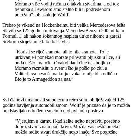
Moramo više voditi računa o takvim stvarima, a od tog
trenutka s Lewisom smo stalno bili u podređenom
položaju”, objasnio je Wolff.
Trebao je vikend na Hockenheimu biti velika Mercedesova fešta.
Slavilo se 125 godina utrkivanja Mercedes-Benza i 200. utrka u
Formuli 1, ali nakon šokantnog raspleta utrke nikome u garaži
Srebrnih strijela nije bilo do slavlja.
“Koristi se riječ sramota, ali to nije sramota. To je
utrkivanje i ponekad morate prihvatiti pljusku u lice, ali
onda nešto i naučiti. Ovakvi dani čine nas boljima.
Moramo razmisliti o svemu što je pošlo po zlu, a
Valtterijeva nesreća na kraju svakako nije bila odlična.
Bio je to Armageddon za nas.”
Svi članovi tima nosili su odjeću u retro stilu, obilježavajući 125
godina bavljenja automobilizmom. Wolff je priznao da je to možda
predstavljalo određenu smetnju u obavljanju poslova.
“Vjerujem u karmu i kad želite nešto napraviti posebno
dobro, stvari znaju poći krivo. Možda vas nešto ometa i
možda radite stvari drukčije nego inače. Sve pogrešne