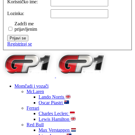
Korisničko ime:
Lozinka:
Zadrži me
prijavljenim
Prijavi se
Registriraj se
Momčadi i vozači
McLaren
Lando Norris
Oscar Piastri
Ferrari
Charles Leclerc
Lewis Hamilton
Red Bull
Max Verstappen