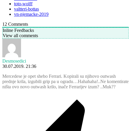
toto-wolff
valtteri-bottas
vn-njemacke-2019
12
Comments
Inline Feedbacks
View all comments
Desmosedici
30.07.2019. 21:36
Mercedese je opet shebo Ferrari. Kopirali su njihovo outwash
prednje krila, izgubili grip pa u ogradu…Hahahaha!..Ne komentirate
ništa ovo novo outwash krilo, inače Ferrarijev izum? ..Muk??