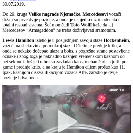
30.07.2019.
Do 29. kruga
Velike nagrade Njemačke
,
Mercedesovi
vozači
držali su prve dvije pozicije, a onda je uslijedio niz incidenata i
totalni raspad sistema. Šef momčadi
Toto Wolff
kaže da taj
Mercedesov “Armageddon” ne treba doživljavati sramotnim.
Lewis Hamilton
izletio je u posljednjem zavoju staze
Hockenheim
,
vozeći na slickovima po mokroj stazi. Oštetio je prednje krilo, a
onda se nekako dočepao ulaza u boks, s pogrešne strane postavljene
oznake i zbog toga je naknadno kažnjen vremenskom kaznom od
pet sekundi. Još je i u boksu zavladao kaos, mehaničari su jurili po
gume i prednje krilo, a na kraju je Hamilton ciljem prošao kao 11.
Ipak, kasnijom diskvalifikacijom vozača Alfe, zaradio je dvije
pozicije i dva boda.