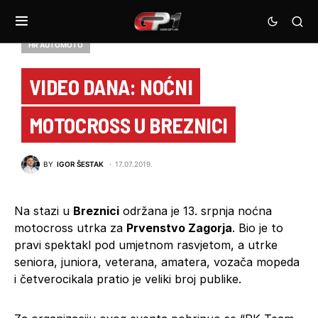
HR AUTOMOTO
VIDEO DANA: NOĆNI
MOTOCROSS U BREZNICI
BY
IGOR ŠESTAK
17.07.2019.
Na stazi u
Breznici
održana je 13. srpnja noćna
motocross utrka za
Prvenstvo Zagorja
. Bio je to
pravi spektakl pod umjetnom rasvjetom, a utrke
seniora, juniora, veterana, amatera, vozača mopeda
i četverocikala pratio je veliki broj publike.