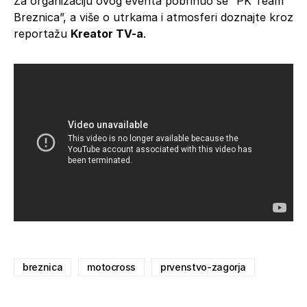
Za organizaciju ovog eventa pobrinuo se “PK Team
Breznica”, a više o utrkama i atmosferi doznajte kroz
reportažu
Kreator TV-a
.
breznica
motocross
prvenstvo-zagorja