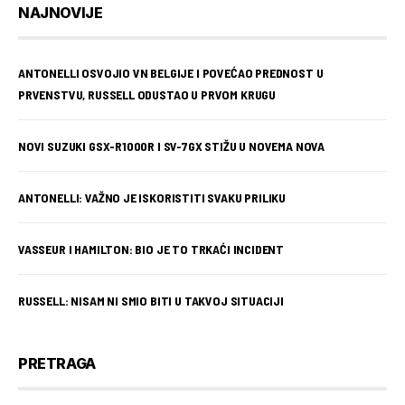
NAJNOVIJE
ANTONELLI OSVOJIO VN BELGIJE I POVEĆAO PREDNOST U
PRVENSTVU, RUSSELL ODUSTAO U PRVOM KRUGU
NOVI SUZUKI GSX-R1000R I SV-7GX STIŽU U NOVEMA NOVA
ANTONELLI: VAŽNO JE ISKORISTITI SVAKU PRILIKU
VASSEUR I HAMILTON: BIO JE TO TRKAĆI INCIDENT
RUSSELL: NISAM NI SMIO BITI U TAKVOJ SITUACIJI
PRETRAGA