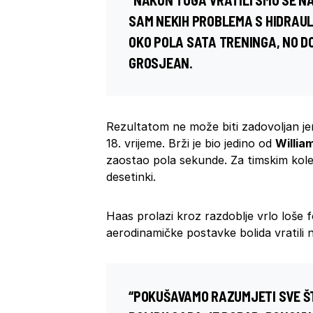
“NAKON TOGA VRATILI SMO SE NA
SAM NEKIH PROBLEMA S HIDRAUL
OKO POLA SATA TRENINGA, NO DO
GROSJEAN.
Rezultatom ne može biti zadovoljan j
18. vrijeme. Brži je bio jedino od
Willia
zaostao pola sekunde. Za timskim ko
desetinki.
Haas prolazi kroz razdoblje vrlo loše
aerodinamičke postavke bolida vratili n
“POKUŠAVAMO RAZUMJETI SVE ŠT