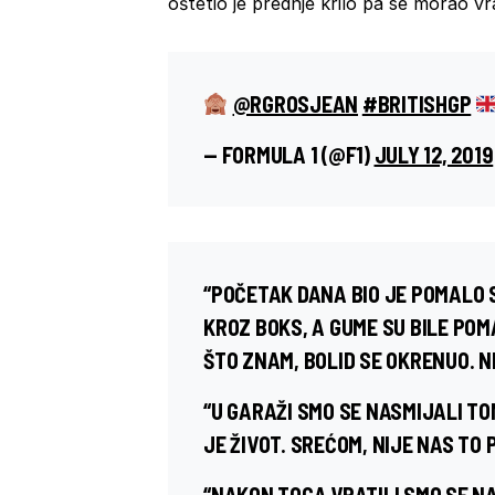
oštetio je prednje krilo pa se morao vra
@RGROSJEAN
#BRITISHGP
— FORMULA 1 (@F1)
JULY 12, 2019
“POČETAK DANA BIO JE POMALO 
KROZ BOKS, A GUME SU BILE POM
ŠTO ZNAM, BOLID SE OKRENUO. N
“U GARAŽI SMO SE NASMIJALI TO
JE ŽIVOT. SREĆOM, NIJE NAS TO