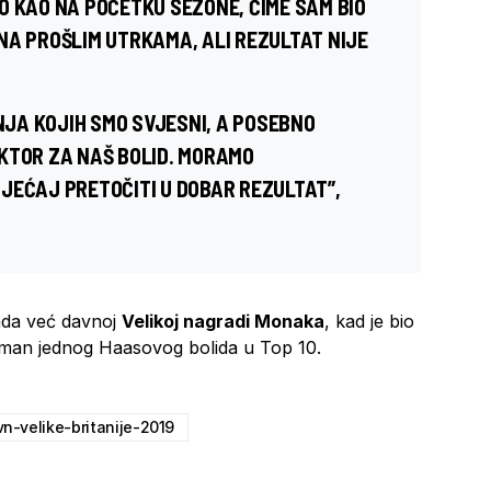
O KAO NA POČETKU SEZONE, ČIME SAM BIO
NA PROŠLIM UTRKAMA, ALI REZULTAT NIJE
JA KOJIH SMO SVJESNI, A POSEBNO
KTOR ZA NAŠ BOLID. MORAMO
JEĆAJ PRETOČITI U DOBAR REZULTAT”,
sada već davnoj
Velikoj nagradi Monaka
, kad je bio
lasman jednog Haasovog bolida u Top 10.
vn-velike-britanije-2019