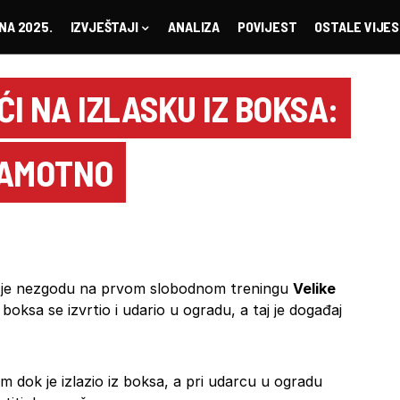
NA 2025.
IZVJEŠTAJI
ANALIZA
POVIJEST
OSTALE VIJES
I NA IZLASKU IZ BOKSA:
RAMOTNO
je nezgodu na prvom slobodnom treningu
Velike
iz boksa se izvrtio i udario u ogradu, a taj je događaj
m dok je izlazio iz boksa, a pri udarcu u ogradu