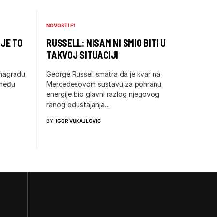
NOVOSTI F1
 JE TO
RUSSELL: NISAM NI SMIO BITI U
TAKVOJ SITUACIJI
 nagradu
George Russell smatra da je kvar na
zmeđu
Mercedesovom sustavu za pohranu
energije bio glavni razlog njegovog
ranog odustajanja…
BY
IGOR VUKAJLOVIC