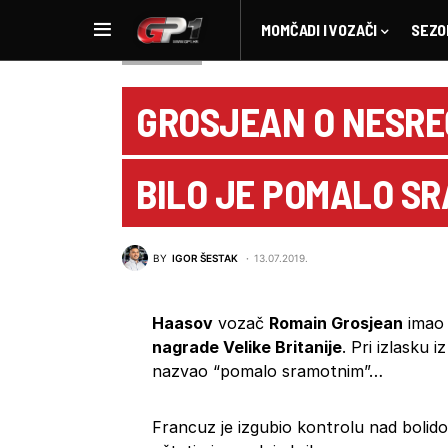
MOMČADI I VOZAČI
SEZO
NOVOSTI F1
GROSJEAN O NESREĆ
BILO JE POMALO S
BY
IGOR ŠESTAK
13.07.2019.
Haasov
vozač
Romain Grosjean
imao 
nagrade Velike Britanije
. Pri izlasku 
nazvao “pomalo sramotnim”…
Francuz je izgubio kontrolu nad bolido