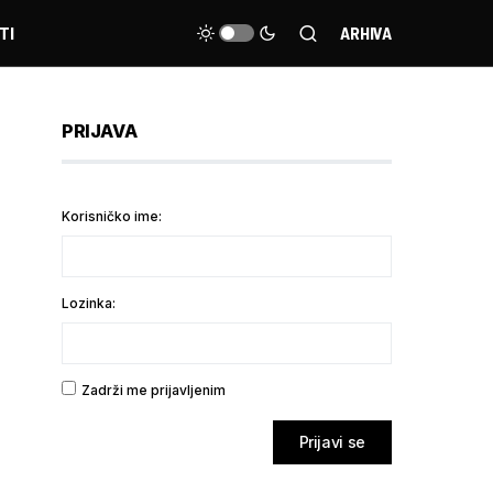
TI
ARHIVA
PRIJAVA
Korisničko ime:
Lozinka:
Zadrži me prijavljenim
Prijavi se