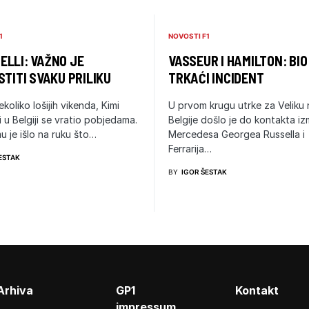
1
NOVOSTI F1
LLI: VAŽNO JE
VASSEUR I HAMILTON: BIO
STITI SVAKU PRILIKU
TRKAĆI INCIDENT
ekoliko lošijih vikenda, Kimi
U prvom krugu utrke za Veliku
i u Belgiji se vratio pobjedama.
Belgije došlo je do kontakta i
u je išlo na ruku što…
Mercedesa Georgea Russella i
Ferrarija…
ESTAK
BY
IGOR ŠESTAK
Arhiva
GP1
Kontakt
impressum