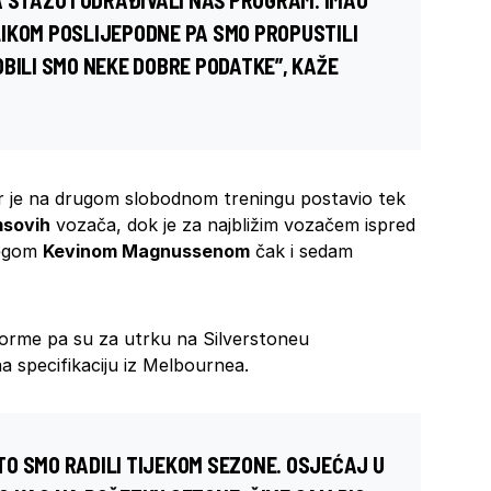
 STAZU I ODRAĐIVALI NAŠ PROGRAM. IMAO
IKOM POSLIJEPODNE PA SMO PROPUSTILI
BILI SMO NEKE DOBRE PODATKE”, KAŽE
er je na drugom slobodnom treningu postavio tek
msovih
vozača, dok je za najbližim vozačem ispred
legom
Kevinom Magnussenom
čak i sedam
 forme pa su za utrku na Silverstoneu
a specifikaciju iz Melbournea.
O SMO RADILI TIJEKOM SEZONE. OSJEĆAJ U