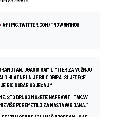
titi do garaže.
#F1
PIC.TWITTER.COM/TN0W9N1HQH
SRAMOTAN. UGASIO SAM LIMITER ZA VOŽNJU
ALO HLADNE I NIJE BILO GRIPA. SLJEDEĆE
IJE BIO DOBAR OSJEĆAJ.”
ME, ŠTO DRUGO MOŽETE NAPRAVITI. TAKAV
 PREVIŠE POREMETILO ZA NASTAVAK DANA.”