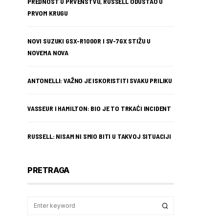
PREDNOST U PRVENSTVU, RUSSELL ODUSTAO U
PRVOM KRUGU
NOVI SUZUKI GSX-R1000R I SV-7GX STIŽU U
NOVEMA NOVA
ANTONELLI: VAŽNO JE ISKORISTITI SVAKU PRILIKU
VASSEUR I HAMILTON: BIO JE TO TRKAĆI INCIDENT
RUSSELL: NISAM NI SMIO BITI U TAKVOJ SITUACIJI
PRETRAGA