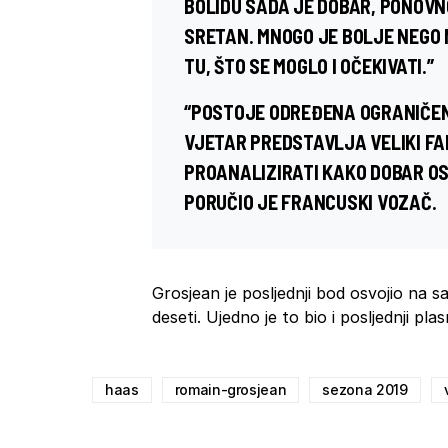
BOLIDU SADA JE DOBAR, PONOVN
SRETAN. MNOGO JE BOLJE NEGO 
TU, ŠTO SE MOGLO I OČEKIVATI.”
“POSTOJE ODREĐENA OGRANIČEN
VJETAR PREDSTAVLJA VELIKI FA
PROANALIZIRATI KAKO DOBAR OS
PORUČIO JE FRANCUSKI VOZAČ.
Grosjean je posljednji bod osvojio na 
deseti. Ujedno je to bio i posljednji p
haas
romain-grosjean
sezona 2019