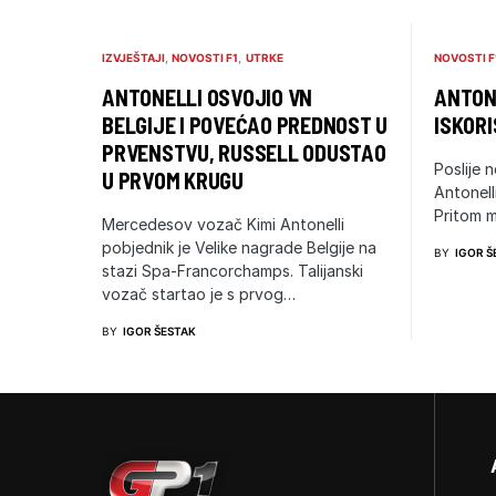
IZVJEŠTAJI
NOVOSTI F1
UTRKE
NOVOSTI F
ANTONELLI OSVOJIO VN
ANTONE
BELGIJE I POVEĆAO PREDNOST U
ISKORI
PRVENSTVU, RUSSELL ODUSTAO
Poslije n
U PRVOM KRUGU
Antonell
Pritom m
Mercedesov vozač Kimi Antonelli
pobjednik je Velike nagrade Belgije na
BY
IGOR Š
stazi Spa-Francorchamps. Talijanski
vozač startao je s prvog…
BY
IGOR ŠESTAK