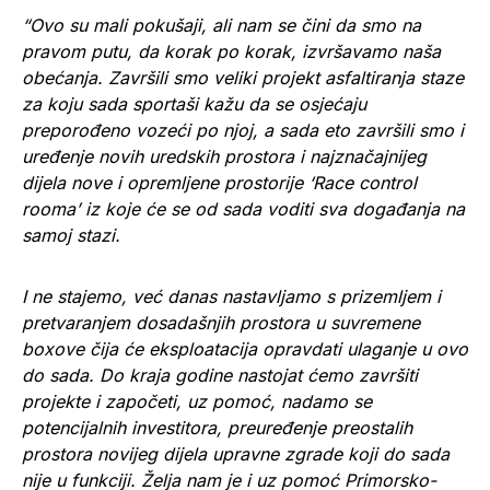
“Ovo su mali pokušaji, ali nam se čini da smo na
pravom putu, da korak po korak, izvršavamo naša
obećanja. Završili smo veliki projekt asfaltiranja staze
za koju sada sportaši kažu da se osjećaju
preporođeno vozeći po njoj, a sada eto završili smo i
uređenje novih uredskih prostora i najznačajnijeg
dijela nove i opremljene prostorije ‘Race control
rooma’ iz koje će se od sada voditi sva događanja na
samoj stazi.
I ne stajemo, već danas nastavljamo s prizemljem i
pretvaranjem dosadašnjih prostora u suvremene
boxove čija će eksploatacija opravdati ulaganje u ovo
do sada. Do kraja godine nastojat ćemo završiti
projekte i započeti, uz pomoć, nadamo se
potencijalnih investitora, preuređenje preostalih
prostora novijeg dijela upravne zgrade koji do sada
nije u funkciji. Želja nam je i uz pomoć Primorsko-