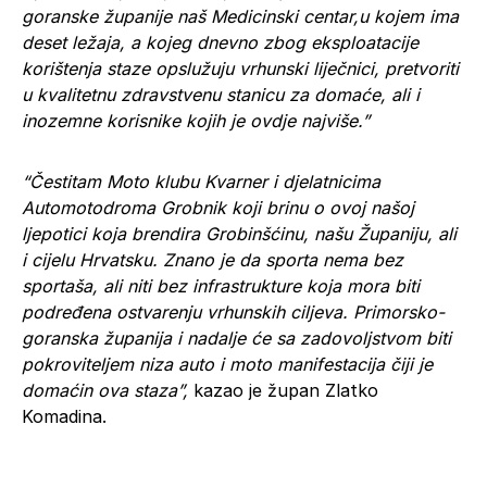
goranske županije naš Medicinski centar,u kojem ima
deset ležaja, a kojeg dnevno zbog eksploatacije
korištenja staze opslužuju vrhunski liječnici, pretvoriti
u kvalitetnu zdravstvenu stanicu za domaće, ali i
inozemne korisnike kojih je ovdje najviše.”
“Čestitam Moto klubu Kvarner i djelatnicima
Automotodroma Grobnik koji brinu o ovoj našoj
ljepotici koja brendira Grobinšćinu, našu Županiju, ali
i cijelu Hrvatsku. Znano je da sporta nema bez
sportaša, ali niti bez infrastrukture koja mora biti
podređena ostvarenju vrhunskih ciljeva. Primorsko-
goranska županija i nadalje će sa zadovoljstvom biti
pokroviteljem niza auto i moto manifestacija čiji je
domaćin ova staza”,
kazao je župan Zlatko
Komadina.