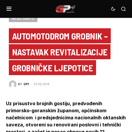
HR AUTOMOTO
AUTOMOTODROM GROBNIK –
NASTAVAK REVITALIZACIJE
GROBNIČKE LJEPOTICE
BY
GP1
07.05.2019.
Uz prisustvo brojnih gostiju, predvođenih
primorsko-goranskim županom, općinskom
načelnicom i predsjednicima nacionalnih oktanskih
saveza, otvoreni su renovirani poslovni i tehnički
prostori, a začet je posao obnove novih 12