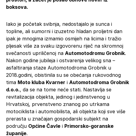
boksova.
Iako je početak svibnja, nedostajalo je sunca i
topline, ali sumorni i izuzetno hladan proljetni dan
ipak je mnogima izmamio osmijeh na licima i tražio
pljesak više za svaku izgovorenu riječ na skromnoj
svečanosti upriličenoj na
Automotodromu Grobnik
.
Nakon godine jubileja i ostvarenja velikog sna –
asfaltiranja staze Automotodroma Grobnik u
2018.godini, obistinila su se obećanja rukovodnog
tima
Moto kluba Kvarner
i
Automotodroma Grobnik
d.o.o.
, da se na tome neće stati. Nastavlja se
revitalizacija objekta, jedinog i jedinstvenog u
Hrvatskoj, prvenstveno znanog po utrkama
motociklista i automobilista, ali objekta koji sve više
prerasta u značajan gospodarski subjekt na
području
Općine Čavle
i
Primorsko-goranske
županije
.