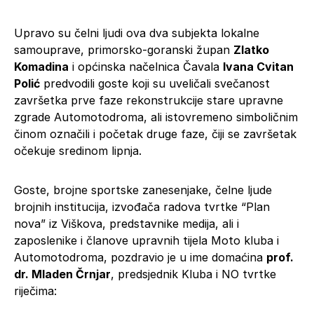
Upravo su čelni ljudi ova dva subjekta lokalne
samouprave, primorsko-goranski župan
Zlatko
Komadina
i općinska načelnica Čavala
Ivana Cvitan
Polić
predvodili goste koji su uveličali svečanost
završetka prve faze rekonstrukcije stare upravne
zgrade Automotodroma, ali istovremeno simboličnim
činom označili i početak druge faze, čiji se završetak
očekuje sredinom lipnja.
Goste, brojne sportske zanesenjake, čelne ljude
brojnih institucija, izvođača radova tvrtke “Plan
nova” iz Viškova, predstavnike medija, ali i
zaposlenike i članove upravnih tijela Moto kluba i
Automotodroma, pozdravio je u ime domaćina
prof.
dr. Mladen Črnjar
, predsjednik Kluba i NO tvrtke
riječima: