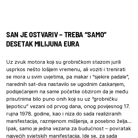
SAN JE OSTVARIV – TREBA “SAMO”
DESETAK MILIJUNA EURA
Uz zvuk motora koji su grobničkom stazom jurili
usprkos nešto lošijem vremenu, ali voziti i trenirati
se mora u svim uvjetima, pa makar i “sjekire padale”,
narednih sat-dva nastavilo se ugodnim ćaskanjem,
podsjećanjem na same početke obzirom da je među
prisutnima bilo puno onih koji su uz “grobničku
ljepoticu” vezani od prvog dana, onog povijesnog 17.
rujna 1978. godine, kao i niza do sada realiziranih
manifestacija, razmjenom mišljenja, a posebno želja…
Ipak, samo je jedna vezana za budućnost – povratak
najvećih svjetskih manifestacija. Ide se, za sada