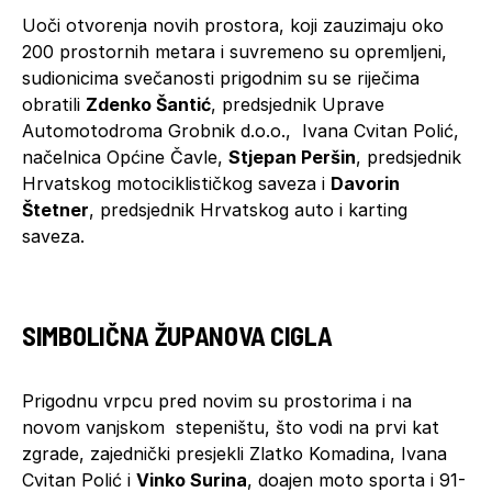
Uoči otvorenja novih prostora, koji zauzimaju oko
200 prostornih metara i suvremeno su opremljeni,
sudionicima svečanosti prigodnim su se riječima
obratili
Zdenko Šantić
, predsjednik Uprave
Automotodroma Grobnik d.o.o., Ivana Cvitan Polić,
načelnica Općine Čavle,
Stjepan Peršin
, predsjednik
Hrvatskog motociklističkog saveza i
Davorin
Štetner
, predsjednik Hrvatskog auto i karting
saveza.
SIMBOLIČNA ŽUPANOVA CIGLA
Prigodnu vrpcu pred novim su prostorima i na
novom vanjskom stepeništu, što vodi na prvi kat
zgrade, zajednički presjekli Zlatko Komadina, Ivana
Cvitan Polić i
Vinko Surina
, doajen moto sporta i 91-