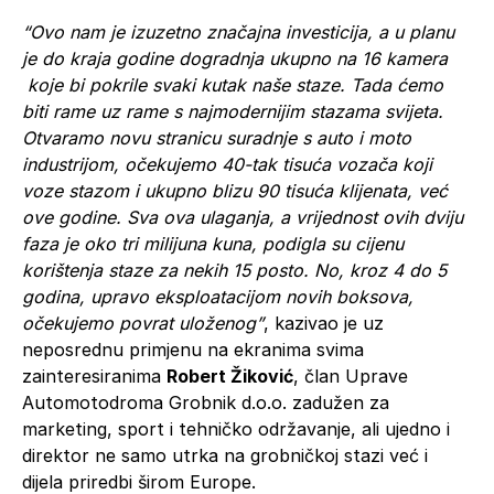
“Ovo nam je izuzetno značajna investicija, a u planu
je do kraja godine dogradnja ukupno na 16 kamera
koje bi pokrile svaki kutak naše staze. Tada ćemo
biti rame uz rame s najmodernijim stazama svijeta.
Otvaramo novu stranicu suradnje s auto i moto
industrijom, očekujemo 40-tak tisuća vozača koji
voze stazom i ukupno blizu 90 tisuća klijenata, već
ove godine. Sva ova ulaganja, a vrijednost ovih dviju
faza je oko tri milijuna kuna, podigla su cijenu
korištenja staze za nekih 15 posto. No, kroz 4 do 5
godina, upravo eksploatacijom novih boksova,
očekujemo povrat uloženog”
, kazivao je uz
neposrednu primjenu na ekranima svima
zainteresiranima
Robert Žiković
, član Uprave
Automotodroma Grobnik d.o.o. zadužen za
marketing, sport i tehničko održavanje, ali ujedno i
direktor ne samo utrka na grobničkoj stazi već i
dijela priredbi širom Europe.