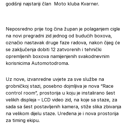
godišnji najstariji član Moto kluba Kvarner.
Neposredno prije tog čina župan je polaganjem cigle
na novi pregradni zid jednog od budućih boxova,
označio nastavak druge faze radova, nakon čijeg će
se zaključenja dobiti 12 zatvorenih i tehnički
opremljenih boxova namijenjenih svakodnevnim
korisnicima Automotodroma.
Uz nove, izvanredne uvjete za sve službe na
grobničkoj stazi, posebno dojmljiva je nova “Race
control room”, prostorija u koju je instalirano šest
velikih displeja – LCD video zid, na koje sa staze, za
sada sa šest postavljenih kamera, stiže slika zbivanja
na velikom dijelu staze. Uređena je i nova prostorija
za timing ekipu.