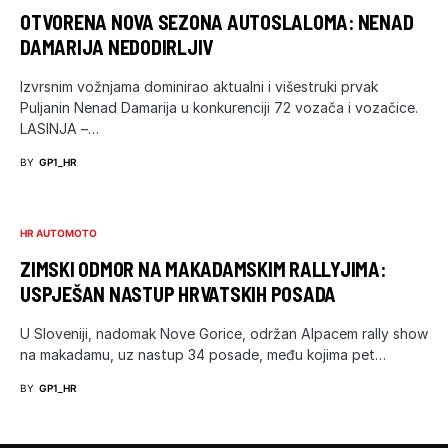
OTVORENA NOVA SEZONA AUTOSLALOMA: NENAD
DAMARIJA NEDODIRLJIV
Izvrsnim vožnjama dominirao aktualni i višestruki prvak
Puljanin Nenad Damarija u konkurenciji 72 vozača i vozačice.
LASINJA –…
BY
GP1_HR
HR AUTOMOTO
ZIMSKI ODMOR NA MAKADAMSKIM RALLYJIMA:
USPJEŠAN NASTUP HRVATSKIH POSADA
U Sloveniji, nadomak Nove Gorice, održan Alpacem rally show
na makadamu, uz nastup 34 posade, među kojima pet…
BY
GP1_HR