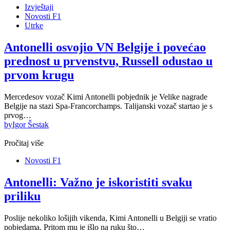
Izvještaji
Novosti F1
Utrke
Antonelli osvojio VN Belgije i povećao
prednost u prvenstvu, Russell odustao u
prvom krugu
Mercedesov vozač Kimi Antonelli pobjednik je Velike nagrade
Belgije na stazi Spa-Francorchamps. Talijanski vozač startao je s
prvog…
by
Igor Šestak
Pročitaj više
Novosti F1
Antonelli: Važno je iskoristiti svaku
priliku
Poslije nekoliko lošijih vikenda, Kimi Antonelli u Belgiji se vratio
pobjedama. Pritom mu je išlo na ruku što…