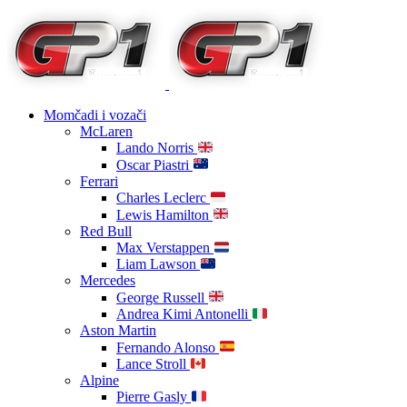
Momčadi i vozači
McLaren
Lando Norris
Oscar Piastri
Ferrari
Charles Leclerc
Lewis Hamilton
Red Bull
Max Verstappen
Liam Lawson
Mercedes
George Russell
Andrea Kimi Antonelli
Aston Martin
Fernando Alonso
Lance Stroll
Alpine
Pierre Gasly