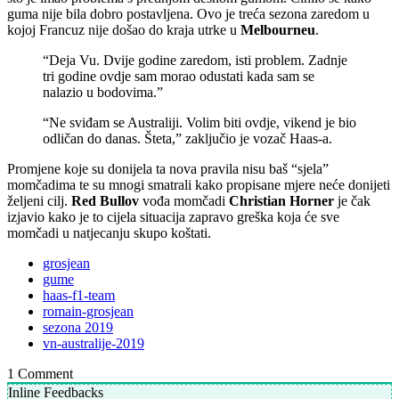
guma nije bila dobro postavljena. Ovo je treća sezona zaredom u
kojoj Francuz nije došao do kraja utrke u
Melbourneu
.
“Deja Vu. Dvije godine zaredom, isti problem. Zadnje
tri godine ovdje sam morao odustati kada sam se
nalazio u bodovima.”
“Ne sviđam se Australiji. Volim biti ovdje, vikend je bio
odličan do danas. Šteta,” zaključio je vozač Haas-a.
Promjene koje su donijela ta nova pravila nisu baš “sjela”
momčadima te su mnogi smatrali kako propisane mjere neće donijeti
željeni cilj.
Red Bullov
vođa momčadi
Christian Horner
je čak
izjavio kako je to cijela situacija zapravo greška koja će sve
momčadi u natjecanju skupo koštati.
grosjean
gume
haas-f1-team
romain-grosjean
sezona 2019
vn-australije-2019
1
Comment
Inline Feedbacks