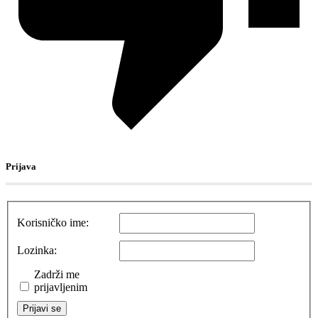
Prijava
Korisničko ime:
Lozinka:
Zadrži me
prijavljenim
Prijavi se