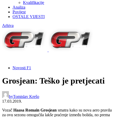
Kvalifikacije
Analiza
Povijest
OSTALE VIJESTI
Arhiva
Novosti F1
Grosjean: Teško je pretjecati
by
Tomislav Krešo
17.03.2019.
Vozač
Haasa Romain Grosjean
smatra kako su nova aero pravila
za ovu sezonu omogućila lakše praćenje između bolida, no prema