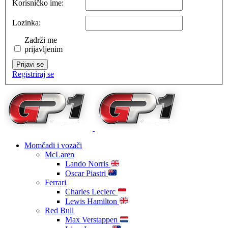
Korisničko ime:
Lozinka:
Zadrži me
prijavljenim
Prijavi se
Registriraj se
Momčadi i vozači
McLaren
Lando Norris
Oscar Piastri
Ferrari
Charles Leclerc
Lewis Hamilton
Red Bull
Max Verstappen