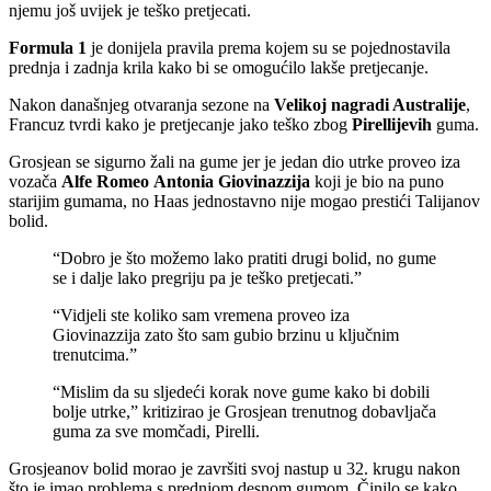
njemu još uvijek je teško pretjecati.
Formula 1
je donijela pravila prema kojem su se pojednostavila
prednja i zadnja krila kako bi se omogućilo lakše pretjecanje.
Nakon današnjeg otvaranja sezone na
Velikoj nagradi Australije
,
Francuz tvrdi kako je pretjecanje jako teško zbog
Pirellijevih
guma.
Grosjean se sigurno žali na gume jer je jedan dio utrke proveo iza
vozača
Alfe Romeo
Antonia Giovinazzija
koji je bio na puno
starijim gumama, no Haas jednostavno nije mogao prestići Talijanov
bolid.
“Dobro je što možemo lako pratiti drugi bolid, no gume
se i dalje lako pregriju pa je teško pretjecati.”
“Vidjeli ste koliko sam vremena proveo iza
Giovinazzija zato što sam gubio brzinu u ključnim
trenutcima.”
“Mislim da su sljedeći korak nove gume kako bi dobili
bolje utrke,” kritizirao je Grosjean trenutnog dobavljača
guma za sve momčadi, Pirelli.
Grosjeanov bolid morao je završiti svoj nastup u 32. krugu nakon
što je imao problema s prednjom desnom gumom. Činilo se kako