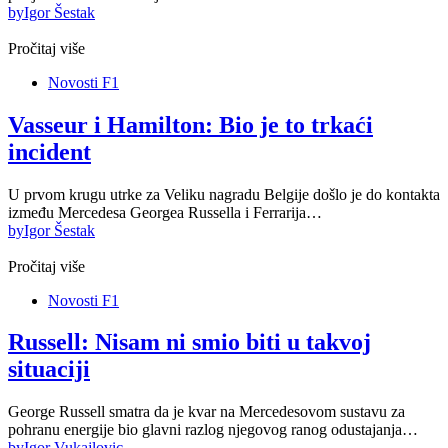
by
Igor Šestak
Pročitaj više
Novosti F1
Vasseur i Hamilton: Bio je to trkaći
incident
U prvom krugu utrke za Veliku nagradu Belgije došlo je do kontakta
između Mercedesa Georgea Russella i Ferrarija…
by
Igor Šestak
Pročitaj više
Novosti F1
Russell: Nisam ni smio biti u takvoj
situaciji
George Russell smatra da je kvar na Mercedesovom sustavu za
pohranu energije bio glavni razlog njegovog ranog odustajanja…
by
Igor Vukajlovic