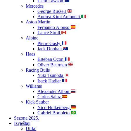
Liam Lawson
Mercedes
George Russell
Andrea Kimi Antonelli
Aston Martin
Fernando Alonso
Lance Stroll
Alpine
Pierre Gasly
Jack Doohan
Haas
Esteban Ocon
Oliver Bearman
Racing Bulls
Yuki Tsunoda
Isack Hadjar
Williams
Alexander Albon
Carlos Sainz
Kick Sauber
Nico Hulkenberg
Gabriel Bortoleto
Sezona 2025.
Izvještaji
Utrke