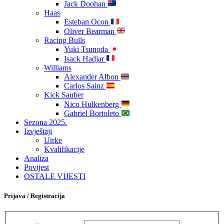
Jack Doohan
Haas
Esteban Ocon
Oliver Bearman
Racing Bulls
Yuki Tsunoda
Isack Hadjar
Williams
Alexander Albon
Carlos Sainz
Kick Sauber
Nico Hulkenberg
Gabriel Bortoleto
Sezona 2025.
Izvještaji
Utrke
Kvalifikacije
Analiza
Povijest
OSTALE VIJESTI
Prijava / Registracija