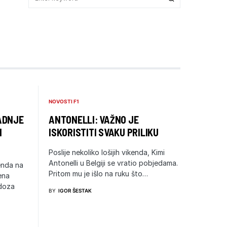
NOVOSTI F1
ADNJE
ANTONELLI: VAŽNO JE
I
ISKORISTITI SVAKU PRILIKU
Poslije nekoliko lošijih vikenda, Kimi
Antonelli u Belgiji se vratio pobjedama.
enda na
Pritom mu je išlo na ruku što…
ena
 doza
BY
IGOR ŠESTAK