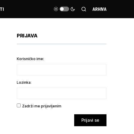
TI
ARHIVA
PRIJAVA
Korisničko ime:
Lozinka:
Zadrži me prijavljenim
Prijavi se