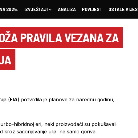
NA 2025.
IZVJEŠTAJI
ANALIZA
POVIJEST
OSTALE VIJES
OŽA PRAVILA VEZANA ZA
JA
ja (
FIA
) potvrdila je planove za narednu godinu,
turbo-hibridnoj eri, neki proizvođači su pokušavali
 kroz sagorijevanje ulja, ne samo goriva.