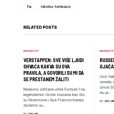
fia
nikolas-tombazis
RELATED POSTS
NOVOSTI F1
NOVOSTI F
VERSTAPPEN: SVE VIŠE LJUDI
RUSSEL
SHVAĆA KAKVA SU OVA
OJAČA
PRAVILA, A GOVORILI SU MI DA
Uoči Vel
SE PRESTANEM ŽALITI
između 
iznosi 5
Nedavno održane utrke Formule 1 na
mu je…
legendarnim i brzim stazama kao što
su Silverstone i Spa-Francorchamps
BY
GP1_H
dodatno su…
BY
GP1_HR