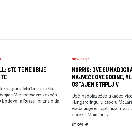
1
NOVOSTI F1
L: ŠTO TE NE UBIJE,
NORRIS: OVE SU NADOGR
 TE
NAJVEĆE OVE GODINE, AL
OSTAJEM STRPLJIV
ike nagrade Mađarske razlika
dvojice Mercedesovih vozača
Uoči nadolazećeg trkaćeg vik
0 bodova, a Russell priznaje da
Hungaroringu, u taboru McLar
vlada umjereni optimizam, ali i
opreza. Momčad iz…
R
BY
GP1_HR