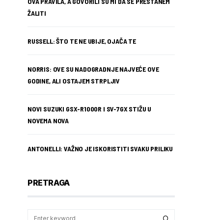
OVA PRAVILA, A GOVORILI SU MI DA SE PRESTANEM
ŽALITI
RUSSELL: ŠTO TE NE UBIJE, OJAČA TE
NORRIS: OVE SU NADOGRADNJE NAJVEĆE OVE
GODINE, ALI OSTAJEM STRPLJIV
NOVI SUZUKI GSX-R1000R I SV-7GX STIŽU U
NOVEMA NOVA
ANTONELLI: VAŽNO JE ISKORISTITI SVAKU PRILIKU
PRETRAGA