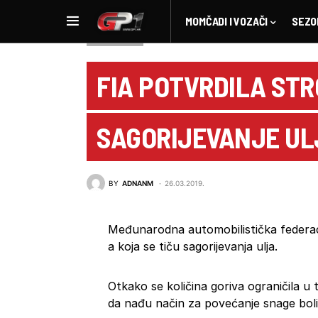
MOMČADI I VOZAČI
SEZO
NOVOSTI F1
FIA POTVRDILA STR
SAGORIJEVANJE UL
BY
ADNANM
26.03.2019.
Međunarodna automobilistička federaci
a koja se tiču sagorijevanja ulja.
Otkako se količina goriva ograničila u 
da nađu način za povećanje snage bolid