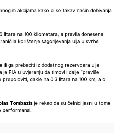
a mnogim akcijama kako bi se takav način dobivanja
6 litara na 100 kilometara, a pravila donesena
ičila korištenje sagorijevanja ulja u svrhe
 ili ga prebaciti iz dodatnog rezervoara ulja
a je FIA u uvjerenju da timovi i dalje “previše
 prepoloviti, dakle na 0.3 litara na 100 km, a o
olas Tombazis
je rekao da su čelnici jasni u tome
je performansi.