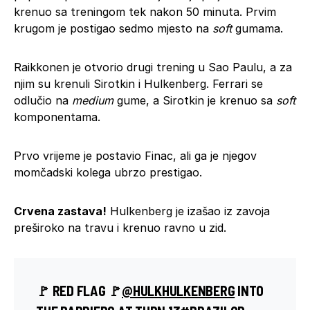
krenuo sa treningom tek nakon 50 minuta. Prvim
krugom je postigao sedmo mjesto na
soft
gumama.
Raikkonen je otvorio drugi trening u Sao Paulu, a za
njim su krenuli Sirotkin i Hulkenberg. Ferrari se
odlučio na
medium
gume, a Sirotkin je krenuo sa
soft
komponentama.
Prvo vrijeme je postavio Finac, ali ga je njegov
momčadski kolega ubrzo prestigao.
Crvena zastava!
Hulkenberg je izašao iz zavoja
preširoko na travu i krenuo ravno u zid.
🚩 RED FLAG 🚩
@HULKHULKENBERG
INTO