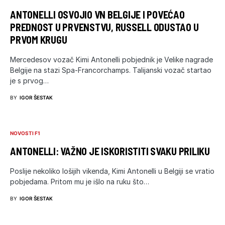
ANTONELLI OSVOJIO VN BELGIJE I POVEĆAO
PREDNOST U PRVENSTVU, RUSSELL ODUSTAO U
PRVOM KRUGU
Mercedesov vozač Kimi Antonelli pobjednik je Velike nagrade
Belgije na stazi Spa-Francorchamps. Talijanski vozač startao
je s prvog…
BY
IGOR ŠESTAK
NOVOSTI F1
ANTONELLI: VAŽNO JE ISKORISTITI SVAKU PRILIKU
Poslije nekoliko lošijih vikenda, Kimi Antonelli u Belgiji se vratio
pobjedama. Pritom mu je išlo na ruku što…
BY
IGOR ŠESTAK