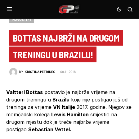
NOVOSTI F1
BOTTAS NAJBRŽI NA DRUGOM
TRENINGU U BRAZILU!
BY
KRISTINA PETRINEC
09.11.2018.
Valtteri Bottas
postavio je najbrže vrijeme na
drugom treningu u
Brazilu
koje nije postigao još od
treninga za vrijeme
VN Italije
2017. godine. Njegov se
momčadski kolega
Lewis Hamilton
smjestio na
drugom mjestu dok je treće najbrže vrijeme
postigao
Sebastian Vettel.