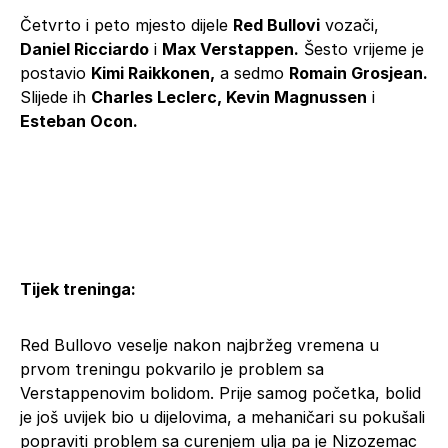
Četvrto i peto mjesto dijele
Red Bullovi
vozači,
Daniel Ricciardo
i
Max Verstappen.
Šesto vrijeme je
postavio
Kimi Raikkonen,
a sedmo
Romain Grosjean.
Slijede ih
Charles Leclerc, Kevin Magnussen
i
Esteban Ocon.
Tijek treninga:
Red Bullovo veselje nakon najbržeg vremena u
prvom treningu pokvarilo je problem sa
Verstappenovim bolidom. Prije samog početka, bolid
je još uvijek bio u dijelovima, a mehaničari su pokušali
popraviti problem sa curenjem ulja pa je Nizozemac