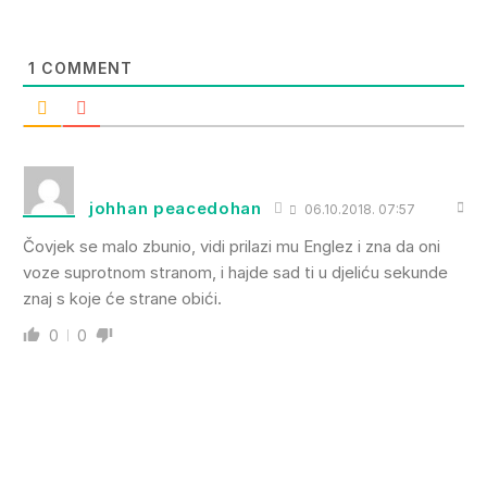
1
COMMENT
johhan peacedohan
06.10.2018. 07:57
Čovjek se malo zbunio, vidi prilazi mu Englez i zna da oni
voze suprotnom stranom, i hajde sad ti u djeliću sekunde
znaj s koje će strane obići.
0
0