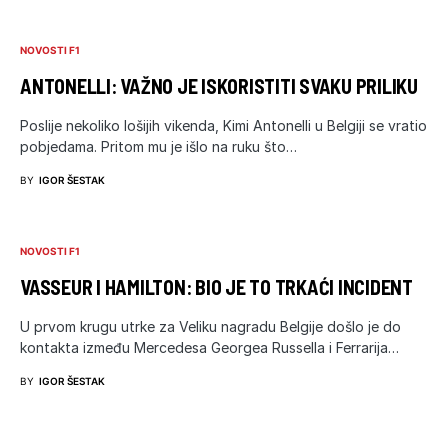
NOVOSTI F1
ANTONELLI: VAŽNO JE ISKORISTITI SVAKU PRILIKU
Poslije nekoliko lošijih vikenda, Kimi Antonelli u Belgiji se vratio
pobjedama. Pritom mu je išlo na ruku što…
BY
IGOR ŠESTAK
NOVOSTI F1
VASSEUR I HAMILTON: BIO JE TO TRKAĆI INCIDENT
U prvom krugu utrke za Veliku nagradu Belgije došlo je do
kontakta između Mercedesa Georgea Russella i Ferrarija…
BY
IGOR ŠESTAK