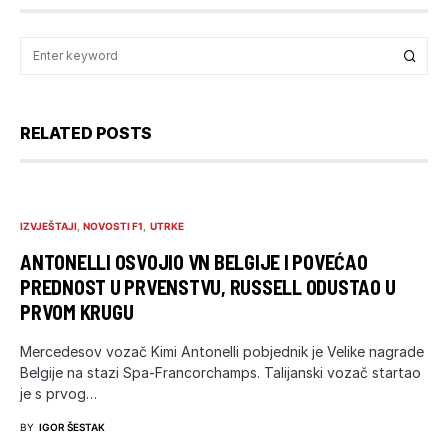
RELATED POSTS
IZVJEŠTAJI
NOVOSTI F1
UTRKE
ANTONELLI OSVOJIO VN BELGIJE I POVEĆAO
PREDNOST U PRVENSTVU, RUSSELL ODUSTAO U
PRVOM KRUGU
Mercedesov vozač Kimi Antonelli pobjednik je Velike nagrade
Belgije na stazi Spa-Francorchamps. Talijanski vozač startao
je s prvog…
BY
IGOR ŠESTAK