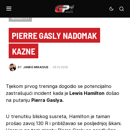
NOVOSTI F1
PIERRE GASLY NADOMAK
KAZNE
BY
JANKO MIKACIUS
05.10.2018.
Tijekom prvog treninga dogodio se potencijalno
zastrašujući incident kada je
Lewis Hamilton
došao
na putanju
Pierra Gaslya.
U trenutku bliskog susreta, Hamilton je taman
prošao zavoj 130 R i približavao se posljednjoj šikani.