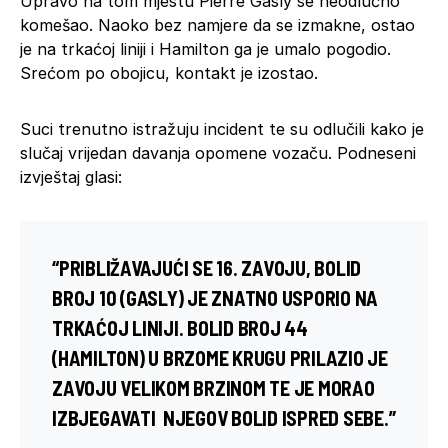
Upravo na tom mjestu Pierre Gasly se neodlučno
komešao. Naoko bez namjere da se izmakne, ostao
je na trkaćoj liniji i Hamilton ga je umalo pogodio.
Srećom po obojicu, kontakt je izostao.
Suci trenutno istražuju incident te su odlučili kako je
slučaj vrijedan davanja opomene vozaču. Podneseni
izvještaj glasi:
“PRIBLIŽAVAJUĆI SE 16. ZAVOJU, BOLID
BROJ 10 (GASLY) JE ZNATNO USPORIO NA
TRKAĆOJ LINIJI. BOLID BROJ 44
(HAMILTON) U BRZOME KRUGU PRILAZIO JE
ZAVOJU VELIKOM BRZINOM TE JE MORAO
IZBJEGAVATI NJEGOV BOLID ISPRED SEBE.”