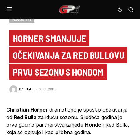
NOVOSTI F1
HORNER SMANJUJE
OČEKIVANJA ZA RED BULLOVU
PRVU SEZONU S HONDOM
BY
TEA L
05.08.2018.
Christian Horner
dramatično je spustio očekivanja
od
Red Bulla
za iduću sezonu. Sljedeća godina je
prva godina partnerstva između
Honde
i Red Bulla,
koja se opisuje i kao probna godina.