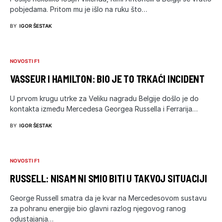
pobjedama. Pritom mu je išlo na ruku što…
BY
IGOR ŠESTAK
NOVOSTI F1
VASSEUR I HAMILTON: BIO JE TO TRKAĆI INCIDENT
U prvom krugu utrke za Veliku nagradu Belgije došlo je do
kontakta između Mercedesa Georgea Russella i Ferrarija…
BY
IGOR ŠESTAK
NOVOSTI F1
RUSSELL: NISAM NI SMIO BITI U TAKVOJ SITUACIJI
George Russell smatra da je kvar na Mercedesovom sustavu
za pohranu energije bio glavni razlog njegovog ranog
odustajanja…