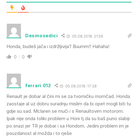
Desmosedici
05.08.2018. 21:56
Honda, budeš jača i izdržljivija? Buumm!! Hahaha!
0
0
ferrari 012
05.08.2018. 17:28
Renault je dobar al čini mi se za tvorničku momčad. Honda
zaostaje al uz dobru suradnju mislim da bi opet mogli biti tu
gdje su sad. Mclaren se muči i s Renaultovim motorom.
Ipak nije onda toliki problem u Honi tj da su baš puno slabiji
po snazi jer TR je dobar i sa Hondom. Jedini problem im je
pouzdanost al možda i to rješe