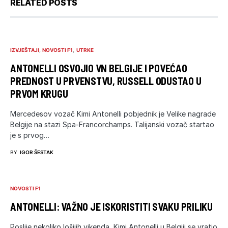
RELATED POSTS
IZVJEŠTAJI
NOVOSTI F1
UTRKE
ANTONELLI OSVOJIO VN BELGIJE I POVEĆAO
PREDNOST U PRVENSTVU, RUSSELL ODUSTAO U
PRVOM KRUGU
Mercedesov vozač Kimi Antonelli pobjednik je Velike nagrade
Belgije na stazi Spa-Francorchamps. Talijanski vozač startao
je s prvog…
BY
IGOR ŠESTAK
NOVOSTI F1
ANTONELLI: VAŽNO JE ISKORISTITI SVAKU PRILIKU
Poslije nekoliko lošijih vikenda, Kimi Antonelli u Belgiji se vratio