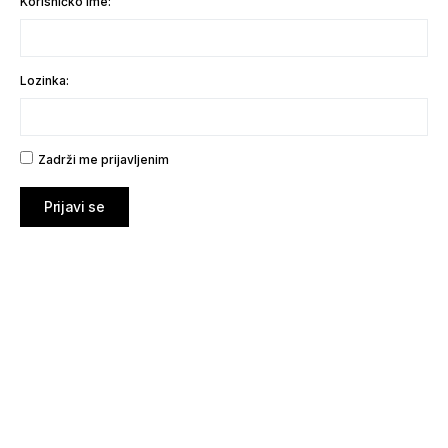
Korisničko ime:
Lozinka:
Zadrži me prijavljenim
Prijavi se