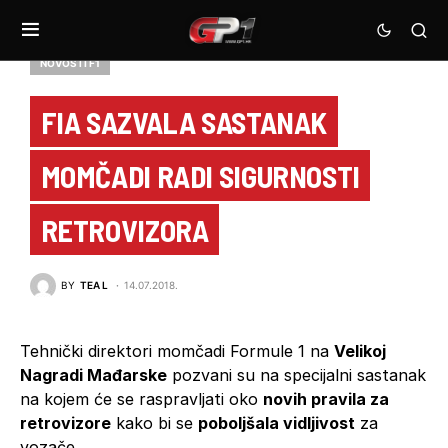
NOVOSTI F1
FIA SAZVALA SASTANAK
MOMČADI RADI SIGURNOSTI
RETROVIZORA
BY
TEA L
14.07.2018.
Tehnički direktori momčadi Formule 1 na
Velikoj
Nagradi Mađarske
pozvani su na specijalni sastanak
na kojem će se raspravljati oko
novih pravila za
retrovizore
kako bi se
poboljšala vidljivost
za
vozače.