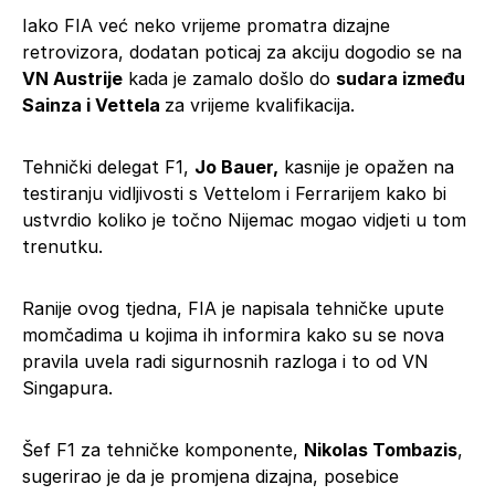
Iako FIA već neko vrijeme promatra dizajne
retrovizora, dodatan poticaj za akciju dogodio se na
VN Austrije
kada je zamalo došlo do
sudara između
Sainza i Vettela
za vrijeme kvalifikacija.
Tehnički delegat F1,
Jo Bauer,
kasnije je opažen na
testiranju vidljivosti s Vettelom i Ferrarijem kako bi
ustvrdio koliko je točno Nijemac mogao vidjeti u tom
trenutku.
Ranije ovog tjedna, FIA je napisala tehničke upute
momčadima u kojima ih informira kako su se nova
pravila uvela radi sigurnosnih razloga i to od VN
Singapura.
Šef F1 za tehničke komponente,
Nikolas Tombazis
,
sugerirao je da je promjena dizajna, posebice