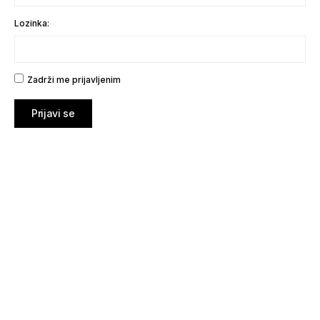
Lozinka:
Zadrži me prijavljenim
Prijavi se