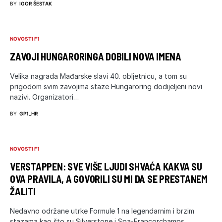
BY
IGOR ŠESTAK
NOVOSTI F1
ZAVOJI HUNGARORINGA DOBILI NOVA IMENA
Velika nagrada Mađarske slavi 40. obljetnicu, a tom su
prigodom svim zavojima staze Hungaroring dodijeljeni novi
nazivi. Organizatori…
BY
GP1_HR
NOVOSTI F1
VERSTAPPEN: SVE VIŠE LJUDI SHVAĆA KAKVA SU
OVA PRAVILA, A GOVORILI SU MI DA SE PRESTANEM
ŽALITI
Nedavno održane utrke Formule 1 na legendarnim i brzim
stazama kao što su Silverstone i Spa-Francorchamps