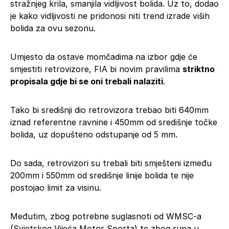
stražnjeg krila, smanjila vidljivost bolida. Uz to, dodao
je kako vidljivosti ne pridonosi niti trend izrade viših
bolida za ovu sezonu.
Umjesto da ostave momčadima na izbor gdje će
smjestiti retrovizore, FIA bi novim pravilima
striktno
propisala gdje bi se oni trebali nalaziti
.
Tako bi središnji dio retrovizora trebao biti 640mm
iznad referentne ravnine i 450mm od središnje točke
bolida, uz dopušteno odstupanje od 5 mm.
Do sada, retrovizori su trebali biti smješteni između
200mm i 550mm od središnje linije bolida te nije
postojao limit za visinu.
Međutim, zbog potrebne suglasnoti od WMSC-a
(Svjetskog Vijeća Motor Sporta) te zbog rupa u