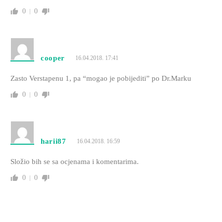
0
0
cooper
16.04.2018. 17:41
Zasto Verstapenu 1, pa “mogao je pobijediti” po Dr.Marku
0
0
harii87
16.04.2018. 16:59
Složio bih se sa ocjenama i komentarima.
0
0