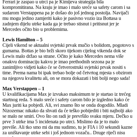
Ferrari je zaspao u utrci pa je Kimijeva strategija bila
kompromitirana. Na kraju je imao i malo sreće sa safety carom i sa
sudarom Verstappena pa je došao do još jednog postolja. Navijači
mu mogu jedino zamjeriti kako je pasivno vozio iza Bottasa u
zadnjem dijelu utrke kada ga je trebao stisnut i pritisnut jer je
Mercedes očito bio u problemima.
Lewis Hamilton – 5
Cijeli vikend se aktualni svjetski prvak mučio s bolidom, pogotovo s
gumama. Bottas je bio brži skoro tijekom cijelog vikenda dok se
Lewis malo držao sa strane. Očito je kako Mercedes nema više
onakvu dominaciju kakvu je imao prethodnih sezona pa je
zanimljivo vidjeti kako će se četverostruki svjetski prvak nositi s
time. Prema nama bi ipak trebao bolje od četvrtog mjesta s obzirom
na njegovu kvalitetu ali, on se mora dokazati i biti bolji nego sada!
Max Verstappen – 1
U kvalifikacijama Max je izvukao maksimum te je startao iz trećeg
startnog reda. S malo sreće i safety carom bilo je izgledno kako će
Max juriti ka pobjedi. Ali, svi znamo što se onda dogodilo. Mladi
Nizozemac nikako da shvati da će teško pobijediti i biti najbolji ako
se malo ne smiri. Ovo što on radi je prevršilo svaku mjeru. Dečko u
prve 3 utrke ima 5 incidenata po utrci. Mislimo da je to malo
previše. Ali tko smo mi da mu sudimo, tu je FIA i 10 sekundi kazne
za uništavanje utrke sebi i još jednom vozaču.. Druge riječi nisu