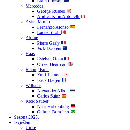
Liam Lawson
Mercedes
George Russell
Andrea Kimi Antonelli
Aston Martin
Fernando Alonso
Lance Stroll
Alpine
Pierre Gasly
Jack Doohan
Haas
Esteban Ocon
Oliver Bearman
Racing Bulls
Yuki Tsunoda
Isack Hadjar
Williams
Alexander Albon
Carlos Sainz
Kick Sauber
Nico Hulkenberg
Gabriel Bortoleto
Sezona 2025.
Izvještaji
Utrke