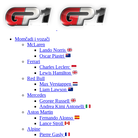
Momčadi i vozači
McLaren
Lando Norris
Oscar Piastri
Ferrari
Charles Leclerc
Lewis Hamilton
Red Bull
Max Verstappen
Liam Lawson
Mercedes
George Russell
Andrea Kimi Antonelli
Aston Martin
Fernando Alonso
Lance Stroll
Alpine
Pierre Gasly