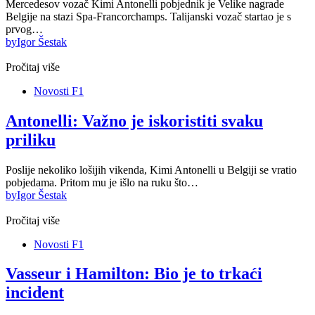
Mercedesov vozač Kimi Antonelli pobjednik je Velike nagrade
Belgije na stazi Spa-Francorchamps. Talijanski vozač startao je s
prvog…
by
Igor Šestak
Pročitaj više
Novosti F1
Antonelli: Važno je iskoristiti svaku
priliku
Poslije nekoliko lošijih vikenda, Kimi Antonelli u Belgiji se vratio
pobjedama. Pritom mu je išlo na ruku što…
by
Igor Šestak
Pročitaj više
Novosti F1
Vasseur i Hamilton: Bio je to trkaći
incident