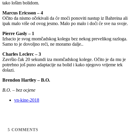
tako lošim bolidom.
Marcus Ericsson – 4
Očito da nismo očekivali da će moći ponoviti nastup iz Bahreina ali
ipak malo više od ovog jesmo. Malo po malo i doći će sve na svoje.
Pierre Gasly – 1
Izbacio je svog momčadskog kolegu bez nekog prevelikog razloga.
Samo to je dovoljno reći, ne moramo dalje..
Charles Leclerc – 3
Završio čak 20 sekundi iza momčadskog kolege. Očito je da mu je
potrebno još puno adaptacije na bolid i kako njegovo vrijeme tek
dolazi.
Brendon Hartley – B.O.
B.O. – bez ocjene
vn-kine-2018
5
COMMENTS