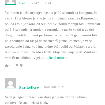
Leo
17.04.2018. 15:04
Vandoren je loše ocjenjen,kasnio je 20 sekundi za kolegom. Pa
ako si 13 a Alonso je 7 to je još i minimalna razlika.Rasporedi 6
bolida i to ti je skoro 20 sekundi svi bolidi moraju biti u razmaku
od 2-3 sekunde jer moderna formula ne može voziti u guzici
drugom bolidu,ili imaš performanse za prestiči ga ili moraš biti
na 3 sekunde od njega da ne shebeš gume. Po meni je veče
razočarenje Sainz koji ima vidno brži bolid od Mclarena a vidi
bodove u odnosu na Alo i Hulk. Moje mišljenje je da Vandoren
vozi čisto solidno uvijek je
…
Read more »
0
0
Pratiteljcro
16.04.2018. 21:23
Vetel je lagano izasao van staze jer je na tren zablokirao
tockove. Ostatak teksta je ok.