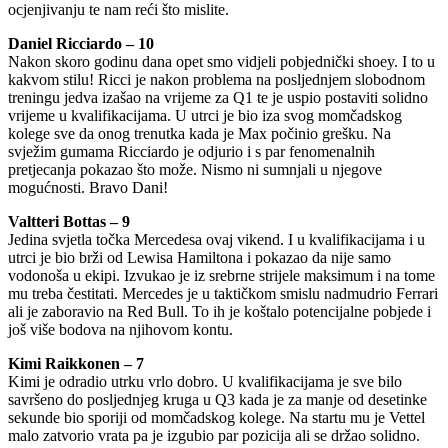
ocjenjivanju te nam reći što mislite.
Daniel Ricciardo – 10
Nakon skoro godinu dana opet smo vidjeli pobjednički shoey. I to u
kakvom stilu! Ricci je nakon problema na posljednjem slobodnom
treningu jedva izašao na vrijeme za Q1 te je uspio postaviti solidno
vrijeme u kvalifikacijama. U utrci je bio iza svog momčadskog
kolege sve da onog trenutka kada je Max počinio grešku. Na
svježim gumama Ricciardo je odjurio i s par fenomenalnih
pretjecanja pokazao što može. Nismo ni sumnjali u njegove
mogućnosti. Bravo Dani!
Valtteri Bottas – 9
Jedina svjetla točka Mercedesa ovaj vikend. I u kvalifikacijama i u
utrci je bio brži od Lewisa Hamiltona i pokazao da nije samo
vodonoša u ekipi. Izvukao je iz srebrne strijele maksimum i na tome
mu treba čestitati. Mercedes je u taktičkom smislu nadmudrio Ferrari
ali je zaboravio na Red Bull. To ih je koštalo potencijalne pobjede i
još više bodova na njihovom kontu.
Kimi Raikkonen – 7
Kimi je odradio utrku vrlo dobro. U kvalifikacijama je sve bilo
savršeno do posljednjeg kruga u Q3 kada je za manje od desetinke
sekunde bio sporiji od momčadskog kolege. Na startu mu je Vettel
malo zatvorio vrata pa je izgubio par pozicija ali se držao solidno.