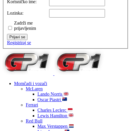
Korisničko ime:
Lozinka:
Zadrži me
prijavljenim
Prijavi se
Registriraj se
Momčadi i vozači
McLaren
Lando Norris
Oscar Piastri
Ferrari
Charles Leclerc
Lewis Hamilton
Red Bull
Max Verstappen