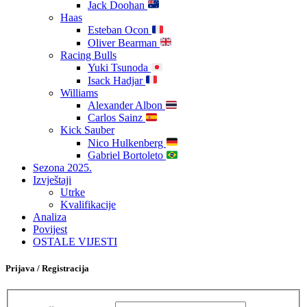
Jack Doohan
Haas
Esteban Ocon
Oliver Bearman
Racing Bulls
Yuki Tsunoda
Isack Hadjar
Williams
Alexander Albon
Carlos Sainz
Kick Sauber
Nico Hulkenberg
Gabriel Bortoleto
Sezona 2025.
Izvještaji
Utrke
Kvalifikacije
Analiza
Povijest
OSTALE VIJESTI
Prijava / Registracija