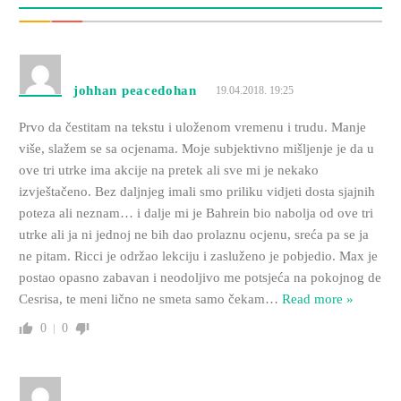
johhan peacedohan
19.04.2018. 19:25
Prvo da čestitam na tekstu i uloženom vremenu i trudu. Manje
više, slažem se sa ocjenama. Moje subjektivno mišljenje je da u
ove tri utrke ima akcije na pretek ali sve mi je nekako
izvještačeno. Bez daljnjeg imali smo priliku vidjeti dosta sjajnih
poteza ali neznam… i dalje mi je Bahrein bio nabolja od ove tri
utrke ali ja ni jednoj ne bih dao prolaznu ocjenu, sreća pa se ja
ne pitam. Ricci je održao lekciju i zasluženo je pobjedio. Max je
postao opasno zabavan i neodoljivo me potsjeća na pokojnog de
Cesrisa, te meni lično ne smeta samo čekam
…
Read more »
0
0