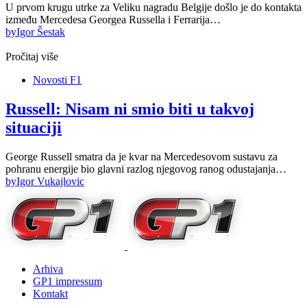
U prvom krugu utrke za Veliku nagradu Belgije došlo je do kontakta
između Mercedesa Georgea Russella i Ferrarija…
by
Igor Šestak
Pročitaj više
Novosti F1
Russell: Nisam ni smio biti u takvoj
situaciji
George Russell smatra da je kvar na Mercedesovom sustavu za
pohranu energije bio glavni razlog njegovog ranog odustajanja…
by
Igor Vukajlovic
Arhiva
GP1 impressum
Kontakt