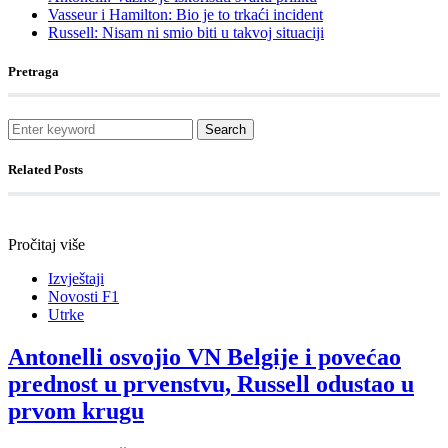
Vasseur i Hamilton: Bio je to trkaći incident
Russell: Nisam ni smio biti u takvoj situaciji
Pretraga
Search
Related Posts
Pročitaj više
Izvještaji
Novosti F1
Utrke
Antonelli osvojio VN Belgije i povećao
prednost u prvenstvu, Russell odustao u
prvom krugu