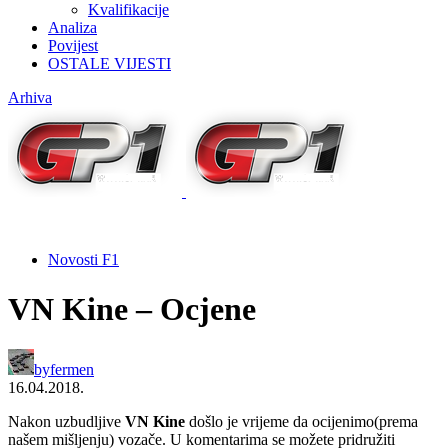
Kvalifikacije
Analiza
Povijest
OSTALE VIJESTI
Arhiva
Novosti F1
VN Kine – Ocjene
by
fermen
16.04.2018.
Nakon uzbudljive
VN Kine
došlo je vrijeme da ocijenimo(prema
našem mišljenju) vozače. U komentarima se možete pridružiti