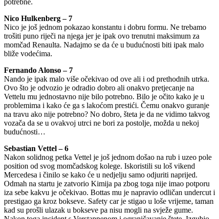
potrebne.
Nico Hulkenberg – 7
Nico je još jednom pokazao konstantu i dobru formu. Ne trebamo
trošiti puno riječi na njega jer je ipak ovo trenutni maksimum za
momčad Renaulta. Nadajmo se da će u budućnosti biti ipak malo
bliže vodećima.
Fernando Alonso – 7
Nando je ipak malo više očekivao od ove ali i od prethodnih utrka.
Ovo što je odvozio je odradio dobro ali onakvo pretjecanje na
Vettelu mu jednostavno nije bilo potrebno. Bilo je očito kako je u
problemima i kako će ga s lakoćom prestići. Čemu onakvo guranje
na travu ako nije potrebno? No dobro, šteta je da ne vidimo takvog
vozača da se u ovakvoj utrci ne bori za postolje, možda u nekoj
budućnosti…
Sebastian Vettel – 6
Nakon solidnog petka Vettel je još jednom došao na rub i uzeo pole
position od svog momčadskog kolege. Iskoristili su loš vikend
Mercedesa i činilo se kako će u nedjelju samo odjuriti naprijed.
Odmah na startu je zatvorio Kimija pa zbog toga nije imao potporu
iza sebe kakvu je očekivao. Bottas mu je napravio odličan undercut i
prestigao ga kroz bokseve. Safety car je stigao u loše vrijeme, taman
kad su prošli ulazak u bokseve pa nisu mogli na svježe gume.
Nakon toga incident s Verstappenom i ograničavanje štete. Izgubio