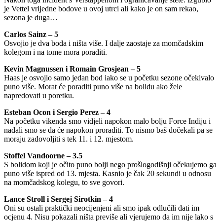
je Vettel vrijedne bodove u ovoj utrci ali kako je on sam rekao,
sezona je duga…
Carlos Sainz – 5
Osvojio je dva boda i ništa više. I dalje zaostaje za momčadskim
kolegom i na tome mora poraditi.
Kevin Magnussen i Romain Grosjean – 5
Haas je osvojio samo jedan bod iako se u početku sezone očekivalo
puno više. Morat će poraditi puno više na bolidu ako žele
napredovati u poretku.
Esteban Ocon i Sergio Perez – 4
Na početku vikenda smo vidjeli napokon malo bolju Force Indiju i
nadali smo se da će napokon proraditi. To nismo baš dočekali pa se
moraju zadovoljiti s tek 11. i 12. mjestom.
Stoffel Vandoorne – 3.5
S bolidom koji je očito puno bolji nego prošlogodišnji očekujemo ga
puno više ispred od 13. mjesta. Kasnio je čak 20 sekundi u odnosu
na momčadskog kolegu, to sve govori.
Lance Stroll i Sergej Sirotkin – 4
Oni su ostali praktički neocijenjeni ali smo ipak odlučili dati im
ocjenu 4. Nisu pokazali ništa previše ali vjerujemo da im nije lako s