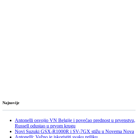
Najnovije
Antonelli osvojio VN Belgije i povećao prednost u prvenstvu,
Russell odustao u prvom krugu
Novi Suzuki GSX-R1000R i SV-7GX stižu u Novema Nova
Antonelli: Važno je iskoristiti svaku priliku