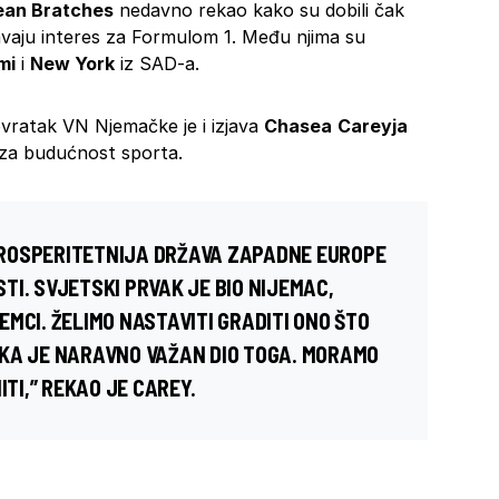
ean Bratches
nedavno rekao kako su dobili čak
vaju interes za Formulom 1. Među njima su
mi
i
New York
iz SAD-a.
ratak VN Njemačke je i izjava
Chasea
Careyja
a za budućnost sporta.
ROSPERITETNIJA DRŽAVA ZAPADNE EUROPE
I. SVJETSKI PRVAK JE BIO NIJEMAC,
MCI. ŽELIMO NASTAVITI GRADITI ONO ŠTO
RKA JE NARAVNO VAŽAN DIO TOGA. MORAMO
ITI,” REKAO JE CAREY.