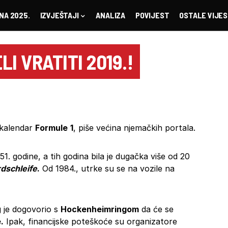
NA 2025.
IZVJEŠTAJI
ANALIZA
POVIJEST
OSTALE VIJES
I VRATITI 2019.!
 kalendar
Formule
1
, piše većina njemačkih portala.
51. godine, a tih godina bila je dugačka više od 20
dschleife
.
Od 1984., utrke su se na vozile na
 je dogovorio s
Hockenheimringom
da će se
.
Ipak, financijske poteškoće su organizatore