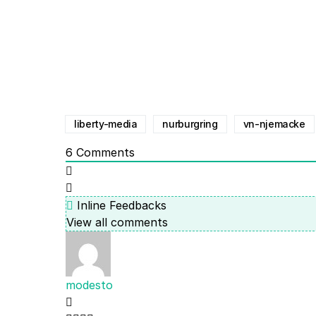
liberty-media
nurburgring
vn-njemacke
6
Comments
Inline Feedbacks
View all comments
modesto