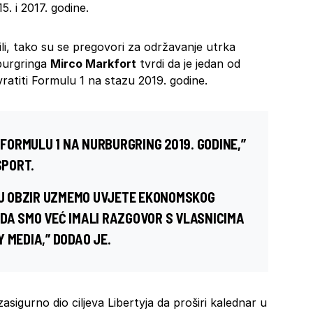
5. i 2017. godine.
ili, tako su se pregovori za održavanje utrka
rburgringa
Mirco Markfort
tvrdi da je jedan od
 vratiti Formulu 1 na stazu 2019. godine.
 FORMULU 1 NA NURBURGRING 2019. GODINE,”
SPORT.
O U OBZIR UZMEMO UVJETE EKONOMSKOG
DA SMO VEĆ IMALI RAZGOVOR S VLASNICIMA
Y MEDIA,”
DODAO JE.
igurno dio ciljeva Libertyja da proširi kalednar u