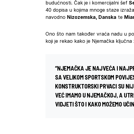
budućnosti. Čak je i komercijalni šef
S
40 dopisa u kojima mnoge staze izraža
navodno
Nizozemska, Danska
te
Mia
Ono što nam također vraća nadu u pov
koji je rekao kako je Njemačka ključn
“NJEMAČKA JE NAJVEĆA I NAJP
SA VELIKOM SPORTSKOM POVIJEST
KONSTRUKTORSKI PRVACI SU NIJE
VEĆ IMAMO U NJEMAČKOJ, A UT
VIDJETI ŠTO I KAKO MOŽEMO UČIN