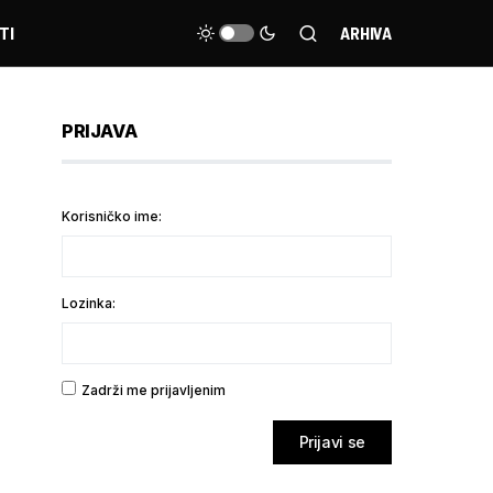
TI
ARHIVA
PRIJAVA
Korisničko ime:
Lozinka:
Zadrži me prijavljenim
Prijavi se