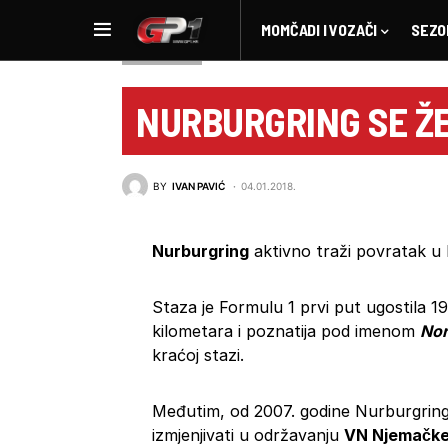
MOMČADI I VOZAČI
SEZO
NOVOSTI F1
NURBURGRING SE ŽEL
BY
IVAN PAVIĆ
04.01.2018.
Nurburgring
aktivno traži povratak u
Staza je Formulu 1 prvi put ugostila 19
kilometara i poznatija pod imenom
Nor
kraćoj stazi.
Međutim, od 2007. godine Nurburgring
izmjenjivati u održavanju
VN Njemačke