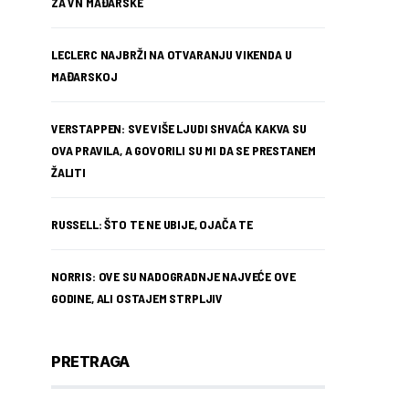
ZA VN MAĐARSKE
LECLERC NAJBRŽI NA OTVARANJU VIKENDA U
MAĐARSKOJ
VERSTAPPEN: SVE VIŠE LJUDI SHVAĆA KAKVA SU
OVA PRAVILA, A GOVORILI SU MI DA SE PRESTANEM
ŽALITI
RUSSELL: ŠTO TE NE UBIJE, OJAČA TE
NORRIS: OVE SU NADOGRADNJE NAJVEĆE OVE
GODINE, ALI OSTAJEM STRPLJIV
PRETRAGA