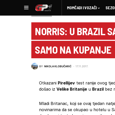
MOMČADI I VOZAČI
SEZO
NOVOSTI F1
NORRIS: U BRAZIL 
SAMO NA KUPANJE
BY
NIKOLA KLOBUČARIĆ
17.11.2017.
Otkazani
Pirellijev
test ranije ovog tje
došao iz
Velike Britanije
u
Brazil
bez n
Mladi Britanac, koji se ovaj tjedan na
novinarima da se okupao u hotelu u S