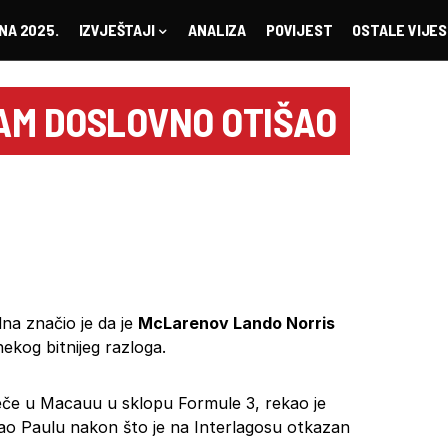
NA 2025.
IZVJEŠTAJI
ANALIZA
POVIJEST
OSTALE VIJES
SAM DOSLOVNO OTIŠAO
dna značio je da je
McLarenov Lando Norris
ekog bitnijeg razloga.
tječe u Macauu u sklopu Formule 3, rekao je
ao Paulu nakon što je na Interlagosu otkazan