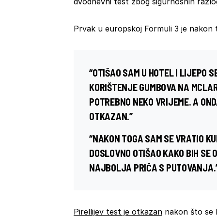
dvodnevni test zbog sigurnosnih razlo
Prvak u europskoj Formuli 3 je nakon t
“OTIŠAO SAM U HOTEL I LIJEPO 
KORIŠTENJE GUMBOVA NA MCLAR
POTREBNO NEKO VRIJEME. A OND
OTKAZAN.”
“NAKON TOGA SAM SE VRATIO KU
DOSLOVNO OTIŠAO KAKO BIH SE 
NAJBOLJA PRIČA S PUTOVANJA.
Pirellijev test je otkazan
nakon što se k