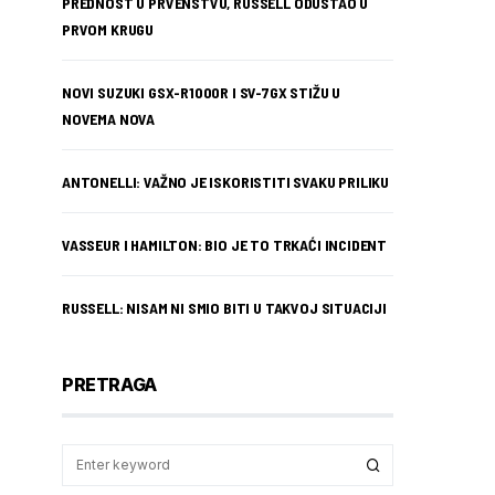
PREDNOST U PRVENSTVU, RUSSELL ODUSTAO U
PRVOM KRUGU
NOVI SUZUKI GSX-R1000R I SV-7GX STIŽU U
NOVEMA NOVA
ANTONELLI: VAŽNO JE ISKORISTITI SVAKU PRILIKU
VASSEUR I HAMILTON: BIO JE TO TRKAĆI INCIDENT
RUSSELL: NISAM NI SMIO BITI U TAKVOJ SITUACIJI
PRETRAGA