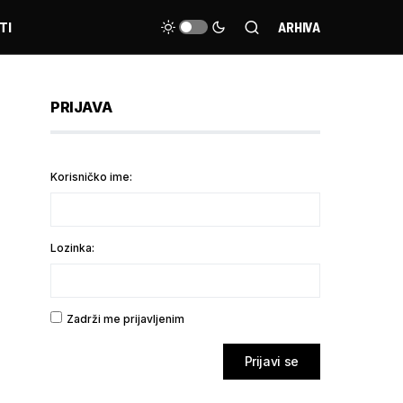
TI
ARHIVA
PRIJAVA
Korisničko ime:
Lozinka:
Zadrži me prijavljenim
Prijavi se