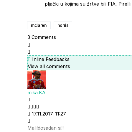
pljački u kojima su žrtve bili FIA, Pirell
mclaren
norris
3
Comments
Inline Feedbacks
View all comments
mika.KA
17.11.2017. 11:27
Mali!dosadan si!!