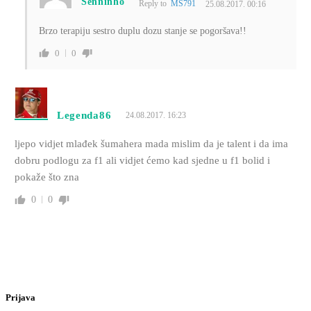
Senninho
Reply to
MS791
25.08.2017. 00:16
Brzo terapiju sestro duplu dozu stanje se pogoršava!!
0
0
Legenda86
24.08.2017. 16:23
ljepo vidjet mlađek šumahera mada mislim da je talent i da ima
dobru podlogu za f1 ali vidjet ćemo kad sjedne u f1 bolid i
pokaže što zna
0
0
Prijava