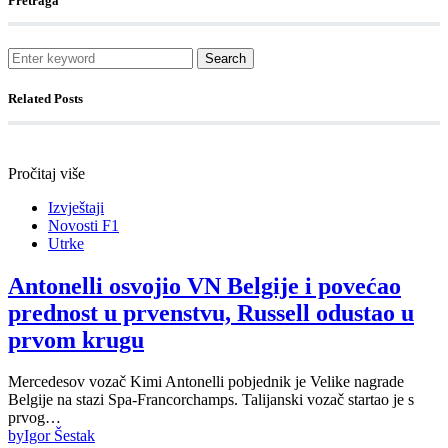
Pretraga
Search
Related Posts
Pročitaj više
Izvještaji
Novosti F1
Utrke
Antonelli osvojio VN Belgije i povećao
prednost u prvenstvu, Russell odustao u
prvom krugu
Mercedesov vozač Kimi Antonelli pobjednik je Velike nagrade
Belgije na stazi Spa-Francorchamps. Talijanski vozač startao je s
prvog…
by
Igor Šestak