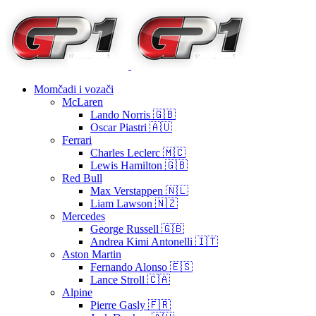
Momčadi i vozači
McLaren
Lando Norris 🇬🇧
Oscar Piastri 🇦🇺
Ferrari
Charles Leclerc 🇲🇨
Lewis Hamilton 🇬🇧
Red Bull
Max Verstappen 🇳🇱
Liam Lawson 🇳🇿
Mercedes
George Russell 🇬🇧
Andrea Kimi Antonelli 🇮🇹
Aston Martin
Fernando Alonso 🇪🇸
Lance Stroll 🇨🇦
Alpine
Pierre Gasly 🇫🇷