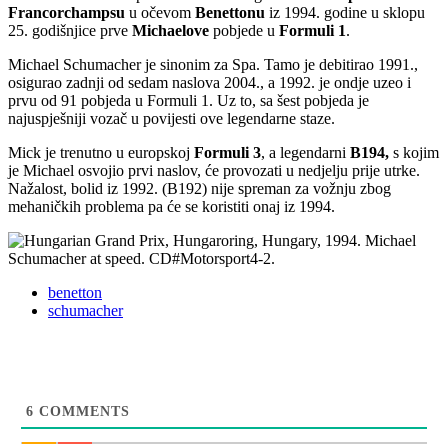
Francorchampsu
u očevom
Benettonu
iz 1994. godine u sklopu
25. godišnjice prve
Michaelove
pobjede u
Formuli 1
.
Michael Schumacher je sinonim za Spa. Tamo je debitirao 1991.,
osigurao zadnji od sedam naslova 2004., a 1992. je ondje uzeo i
prvu od 91 pobjeda u Formuli 1. Uz to, sa šest pobjeda je
najuspješniji vozač u povijesti ove legendarne staze.
Mick je trenutno u europskoj
Formuli 3
, a legendarni
B194,
s kojim
je Michael osvojio prvi naslov, će provozati u nedjelju prije utrke.
Nažalost, bolid iz 1992. (B192) nije spreman za vožnju zbog
mehaničkih problema pa će se koristiti onaj iz 1994.
benetton
schumacher
6
COMMENTS