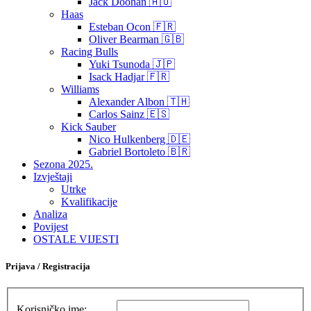
Jack Doohan 🇦🇺
Haas
Esteban Ocon 🇫🇷
Oliver Bearman 🇬🇧
Racing Bulls
Yuki Tsunoda 🇯🇵
Isack Hadjar 🇫🇷
Williams
Alexander Albon 🇹🇭
Carlos Sainz 🇪🇸
Kick Sauber
Nico Hulkenberg 🇩🇪
Gabriel Bortoleto 🇧🇷
Sezona 2025.
Izvještaji
Utrke
Kvalifikacije
Analiza
Povijest
OSTALE VIJESTI
Prijava / Registracija
Korisničko ime: