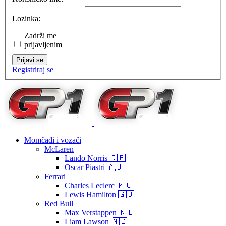
Lozinka:
Zadrži me
prijavljenim
Prijavi se
Registriraj se
Momčadi i vozači
McLaren
Lando Norris 🇬🇧
Oscar Piastri 🇦🇺
Ferrari
Charles Leclerc 🇲🇨
Lewis Hamilton 🇬🇧
Red Bull
Max Verstappen 🇳🇱
Liam Lawson 🇳🇿