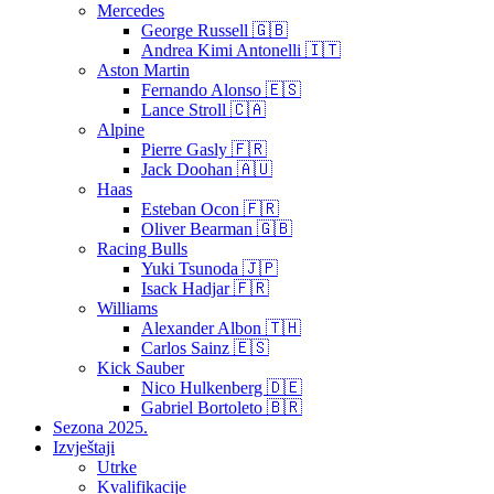
Mercedes
George Russell 🇬🇧
Andrea Kimi Antonelli 🇮🇹
Aston Martin
Fernando Alonso 🇪🇸
Lance Stroll 🇨🇦
Alpine
Pierre Gasly 🇫🇷
Jack Doohan 🇦🇺
Haas
Esteban Ocon 🇫🇷
Oliver Bearman 🇬🇧
Racing Bulls
Yuki Tsunoda 🇯🇵
Isack Hadjar 🇫🇷
Williams
Alexander Albon 🇹🇭
Carlos Sainz 🇪🇸
Kick Sauber
Nico Hulkenberg 🇩🇪
Gabriel Bortoleto 🇧🇷
Sezona 2025.
Izvještaji
Utrke
Kvalifikacije