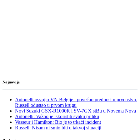
Najnovije
Antonelli osvojio VN Belgije i povećao prednost u prvenstvu,
Russell odustao u prvom krugu
Novi Suzuki GSX-R1000R i SV-7GX stižu u Novema Nova
Antonelli: Važno je iskoristiti svaku priliku
Vasseur i Hamilton: Bio je to trkaći incident
Russell: Nisam ni smio biti u takvoj situaciji