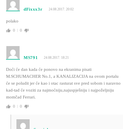
dFixxx3r
24.08.2017. 20:02
polako
0
0
MS791
24.08.2017. 18:21
Doći će dan kada će ponovo na ekranima pisati
M.SCHUMACHER No.1, a KANALIZACIJA na ovom portalu
će se poludit jer će kao i otac rasturat sve pred sobom i naravno
kad-tad će voziti za najmoćniju,najuspješniju i najpoželjniju
momčad Ferrari.
0
0