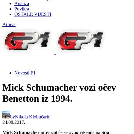
Analiza
Povijest
OSTALE VIJESTI
Arhiva
Novosti F1
Mick Schumacher vozi očev
Benetton iz 1994.
by
Nikola Klobučarić
24.08.2017.
Mick Schumacher
provozat će se ovog vikenda na
Spa-