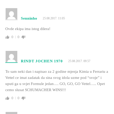
Senninho
25.08.2017. 11:05
Ovde ekipa ima istog dilera!
0
0
RINDT JOCHEN 1970
25.08.2017. 09:57
To sam neki dan i napisao za 2 godine mjenja Kimia u Ferrariu a
Vettel ce imat zadatak da sina svog idola uzme pod “svoje” i
uputi ga u svjet Formule jedan…. GO, GO, GO Vettel….. Opet
cemo slusat SCHUMACHER WINS!!!
0
0