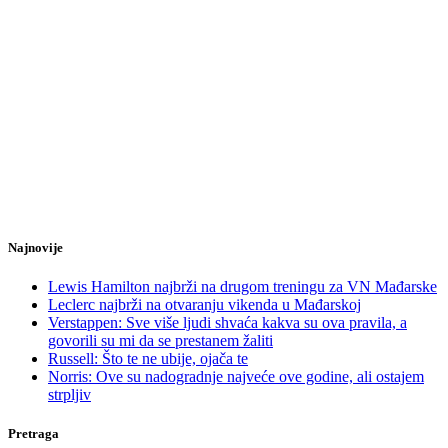
Najnovije
Lewis Hamilton najbrži na drugom treningu za VN Mađarske
Leclerc najbrži na otvaranju vikenda u Mađarskoj
Verstappen: Sve više ljudi shvaća kakva su ova pravila, a
govorili su mi da se prestanem žaliti
Russell: Što te ne ubije, ojača te
Norris: Ove su nadogradnje najveće ove godine, ali ostajem
strpljiv
Pretraga