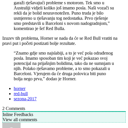
garaži rješavajući probleme s motorom. Tek smo u
Australiji vidjeli koliko još imamo posla. Naši vozači su
rekli da je bolid neuravnotežen. Puno truda je bilo
usmjereno u rješavanju tog nedostatka. Prvo rješenje
smo predstavili u Barceloni s novom nadogradnjom,”
komentirao je šef Red Bulla.
Izuzev tih problema, Horner se nada da će se Red Bull vratiti na
pravi put i početi postizati bolje rezultate.
“Znamo gdje smo najslabiji, a to je već pola odrađenog
posla. Imamo sposoban tim koji je već pokazao svoj
potencijal na prijašnjim bolidima, tako da ne sumnjam u
njih. Polako rješavamo probleme, a to smo pokazali u
Barceloni. Vjerujem da će druga polovica biti puno
bolja nego prva,” dodao je Horner.
horner
red-bull
sezona-2017
2
Comments
Inline Feedbacks
View all comments