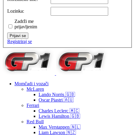
Lozinka:
Zadrži me
prijavljenim
Prijavi se
Registriraj se
Momčadi i vozači
McLaren
Lando Norris 🇬🇧
Oscar Piastri 🇦🇺
Ferrari
Charles Leclerc 🇲🇨
Lewis Hamilton 🇬🇧
Red Bull
Max Verstappen 🇳🇱
Liam Lawson 🇳🇿