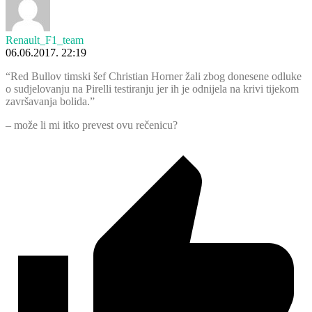
Renault_F1_team
06.06.2017. 22:19
“Red Bullov timski šef Christian Horner žali zbog donesene odluke
o sudjelovanju na Pirelli testiranju jer ih je odnijela na krivi tijekom
završavanja bolida.”
– može li mi itko prevest ovu rečenicu?