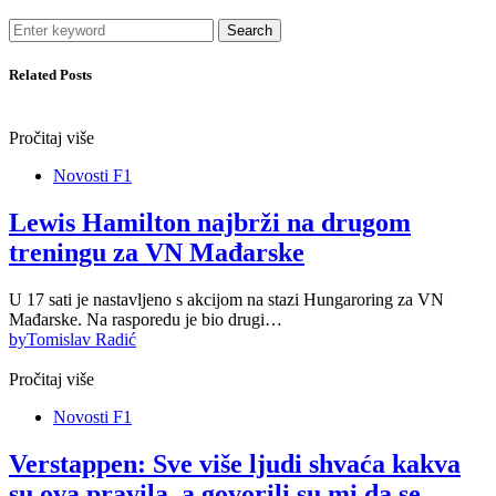
Search
Related Posts
Pročitaj više
Novosti F1
Lewis Hamilton najbrži na drugom
treningu za VN Mađarske
U 17 sati je nastavljeno s akcijom na stazi Hungaroring za VN
Mađarske. Na rasporedu je bio drugi…
by
Tomislav Radić
Pročitaj više
Novosti F1
Verstappen: Sve više ljudi shvaća kakva
su ova pravila, a govorili su mi da se