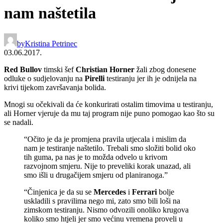
nam naštetila
by
Kristina Petrinec
03.06.2017.
Red Bullov
timski šef
Christian Horne
r
žali zbog donesene
odluke o sudjelovanju na
Pirelli
testiranju jer ih je odnijela na
krivi tijekom završavanja bolida.
Mnogi su očekivali da će konkurirati ostalim timovima u testiranju,
ali Horner vjeruje da mu taj program nije puno pomogao kao što su
se nadali.
“Očito je da je promjena pravila utjecala i mislim da
nam je testiranje naštetilo. Trebali smo složiti bolid oko
tih guma, pa nas je to možda odvelo u krivom
razvojnom smjeru. Nije to preveliki korak unazad, ali
smo išli u drugačijem smjeru od planiranoga.”
“Činjenica je da su se
Mercedes
i
Ferrari
bolje
uskladili s pravilima nego mi, zato smo bili loši na
zimskom testiranju. Nismo odvozili onoliko krugova
koliko smo htjeli jer smo većinu vremena proveli u