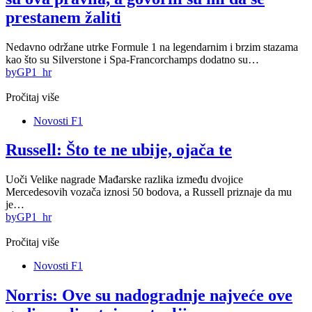
prestanem žaliti
Nedavno održane utrke Formule 1 na legendarnim i brzim stazama
kao što su Silverstone i Spa-Francorchamps dodatno su…
by
GP1_hr
Pročitaj više
Novosti F1
Russell: Što te ne ubije, ojača te
Uoči Velike nagrade Mađarske razlika između dvojice
Mercedesovih vozača iznosi 50 bodova, a Russell priznaje da mu
je…
by
GP1_hr
Pročitaj više
Novosti F1
Norris: Ove su nadogradnje najveće ove