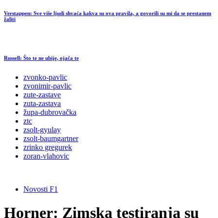
Verstappen: Sve više ljudi shvaća kakva su ova pravila, a govorili su mi da se prestanem
žaliti
Russell: Što te ne ubije, ojača te
zvonko-pavlic
zvonimir-pavlic
zute-zastave
zuta-zastava
župa-dubrovačka
ztc
zsolt-gyulay
zsolt-baumgartner
zrinko gregurek
zoran-vlahovic
Novosti F1
Horner: Zimska testiranja su