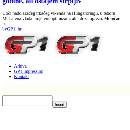
godine, ali ostajem strpljiv
Uoči nadolazećeg trkaćeg vikenda na Hungaroringu, u taboru
McLarena vlada umjereni optimizam, ali i doza opreza. Momčad
iz…
by
GP1_hr
Arhiva
GP1 impressum
Kontakt
Insert