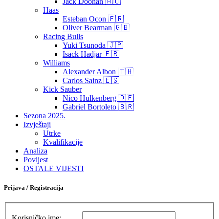
Jack Doohan 🇦🇺
Haas
Esteban Ocon 🇫🇷
Oliver Bearman 🇬🇧
Racing Bulls
Yuki Tsunoda 🇯🇵
Isack Hadjar 🇫🇷
Williams
Alexander Albon 🇹🇭
Carlos Sainz 🇪🇸
Kick Sauber
Nico Hulkenberg 🇩🇪
Gabriel Bortoleto 🇧🇷
Sezona 2025.
Izvještaji
Utrke
Kvalifikacije
Analiza
Povijest
OSTALE VIJESTI
Prijava / Registracija
Korisničko ime: