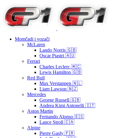
Momčadi i vozači
McLaren
Lando Norris 🇬🇧
Oscar Piastri 🇦🇺
Ferrari
Charles Leclerc 🇲🇨
Lewis Hamilton 🇬🇧
Red Bull
Max Verstappen 🇳🇱
Liam Lawson 🇳🇿
Mercedes
George Russell 🇬🇧
Andrea Kimi Antonelli 🇮🇹
Aston Martin
Fernando Alonso 🇪🇸
Lance Stroll 🇨🇦
Alpine
Pierre Gasly 🇫🇷