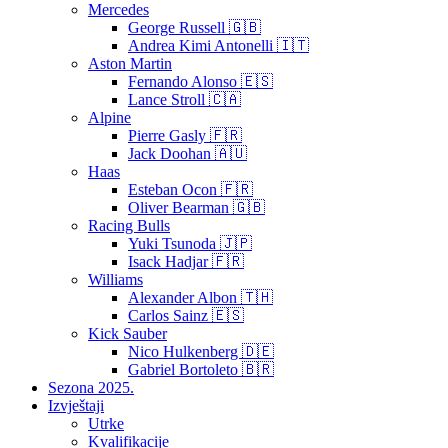
Mercedes
George Russell 🇬🇧
Andrea Kimi Antonelli 🇮🇹
Aston Martin
Fernando Alonso 🇪🇸
Lance Stroll 🇨🇦
Alpine
Pierre Gasly 🇫🇷
Jack Doohan 🇦🇺
Haas
Esteban Ocon 🇫🇷
Oliver Bearman 🇬🇧
Racing Bulls
Yuki Tsunoda 🇯🇵
Isack Hadjar 🇫🇷
Williams
Alexander Albon 🇹🇭
Carlos Sainz 🇪🇸
Kick Sauber
Nico Hulkenberg 🇩🇪
Gabriel Bortoleto 🇧🇷
Sezona 2025.
Izvještaji
Utrke
Kvalifikacije