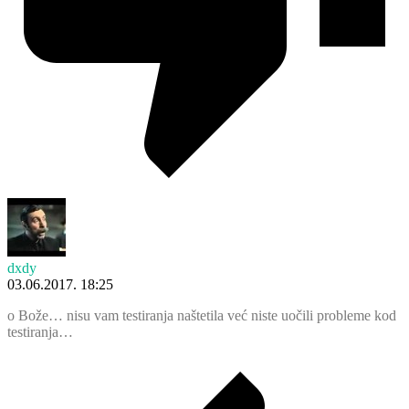
dxdy
03.06.2017. 18:25
o Bože… nisu vam testiranja naštetila već niste uočili probleme kod
testiranja…