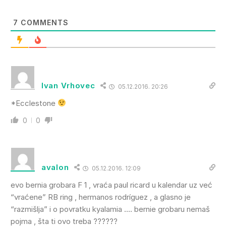
7
COMMENTS
Ivan Vrhovec
05.12.2016. 20:26
*Ecclestone
0
0
avalon
05.12.2016. 12:09
evo bernia grobara F 1 , vraća paul ricard u kalendar uz već
“vraćene” RB ring , hermanos rodríguez , a glasno je
“razmišlja” i o povratku kyalamia …. bernie grobaru nemaš
pojma , šta ti ovo treba ??????