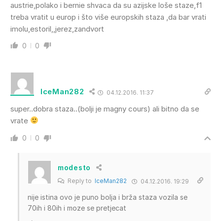
austrie,polako i bernie shvaca da su azijske loše staze,f1
treba vratit u europ i što više europskih staza ,da bar vrati
imolu,estoril,,jerez,zandvort
0
0
IceMan282
04.12.2016. 11:37
super..dobra staza..(bolji je magny cours) ali bitno da se
vrate
0
0
modesto
Reply to
IceMan282
04.12.2016. 19:29
nije istina ovo je puno bolja i brža staza vozila se
70ih i 80ih i moze se pretjecat