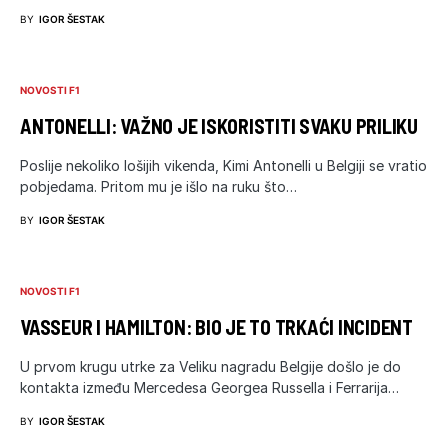
BY
IGOR ŠESTAK
NOVOSTI F1
ANTONELLI: VAŽNO JE ISKORISTITI SVAKU PRILIKU
Poslije nekoliko lošijih vikenda, Kimi Antonelli u Belgiji se vratio
pobjedama. Pritom mu je išlo na ruku što…
BY
IGOR ŠESTAK
NOVOSTI F1
VASSEUR I HAMILTON: BIO JE TO TRKAĆI INCIDENT
U prvom krugu utrke za Veliku nagradu Belgije došlo je do
kontakta između Mercedesa Georgea Russella i Ferrarija…
BY
IGOR ŠESTAK