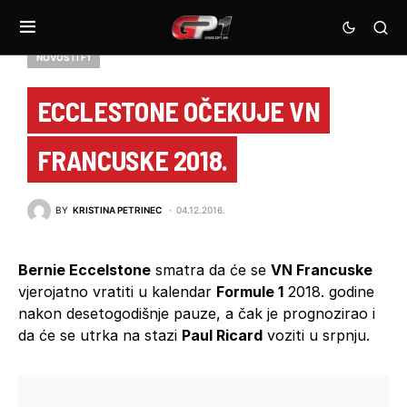
NOVOSTI F1
ECCLESTONE OČEKUJE VN
FRANCUSKE 2018.
BY
KRISTINA PETRINEC
04.12.2016.
Bernie Eccelstone
smatra da će se
VN Francuske
vjerojatno vratiti u kalendar
Formule 1
2018. godine
nakon desetogodišnje pauze, a čak je prognozirao i
da će se utrka na stazi
Paul Ricard
voziti u srpnju.