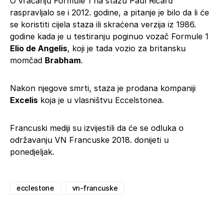
O vraćanju Formule 1 na stazu Paul Ricard
raspravljalo se i 2012. godine, a pitanje je bilo da li će
se koristiti cijela staza ili skraćena verzija iz 1986.
godine kada je u testiranju poginuo vozač Formule 1
Elio de Angelis
, koji je tada vozio za britansku
momčad
Brabham
.
Nakon njegove smrti, staza je prodana kompaniji
Excelis
koja je u vlasništvu Eccelstonea.
Francuski mediji su izvijestili da će se odluka o
održavanju VN Francuske 2018. donijeti u
ponedjeljak.
ecclestone
vn-francuske