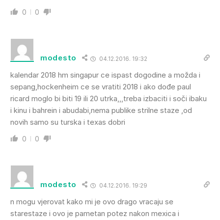
0
0
modesto
04.12.2016. 19:32
kalendar 2018 hm singapur ce ispast dogodine a možda i
sepang,hockenheim ce se vratiti 2018 i ako dođe paul
ricard moglo bi biti 19 ili 20 utrka,,,treba izbaciti i soči ibaku
i kinu i bahrein i abudabi,nema publike strilne staze ,od
novih samo su turska i texas dobri
0
0
modesto
04.12.2016. 19:29
n mogu vjerovat kako mi je ovo drago vracaju se
starestaze i ovo je pametan potez nakon mexica i