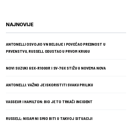
NAJNOVIJE
ANTONELLI OSVOJIO VN BELGIJE I POVEĆAO PREDNOST U
PRVENSTVU, RUSSELL ODUSTAO U PRVOM KRUGU
NOVI SUZUKI GSX-R1000R I SV-7GX STIŽU U NOVEMA NOVA
ANTONELLI: VAŽNO JE ISKORISTITI SVAKU PRILIKU
VASSEUR I HAMILTON: BIO JE TO TRKAĆI INCIDENT
RUSSELL: NISAM NI SMIO BITI U TAKVOJ SITUACIJI