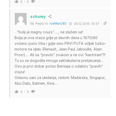
0
0
schumy
Reply to
IceMan282
06.12.2016. 19:37
…”bolji je magny cours”….., ne slažem se!
Bolja je ova staza gdje je davnih dana u 1970/80
voženo puno trka i gdje smo PRVI PUTA vidjeli turbo-
motore na djelu (Renault, Jean Paul Jabouille, Alain
Prost)…. Ali sa “pravim” zvukom a ne ovi “kastrirani”!!!
Tu su se dogodila mnoga sektakularna pretjecanja…
Ovo je prvi dobar potez Bernieja o odabiru “pravih”
staza!
Odavno sam za ukidanje, redom: Mađarska, Singapur,
Abu Dabi, Bahrein, Kina….
0
0