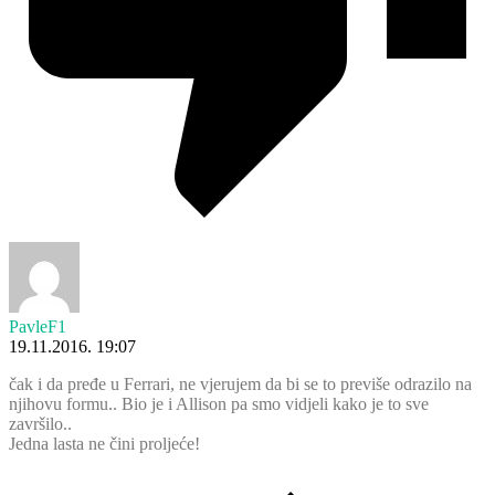
PavleF1
19.11.2016. 19:07
čak i da pređe u Ferrari, ne vjerujem da bi se to previše odrazilo na
njihovu formu.. Bio je i Allison pa smo vidjeli kako je to sve
završilo..
Jedna lasta ne čini proljeće!