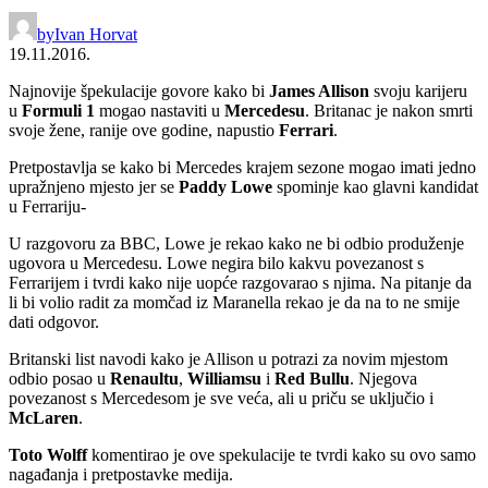
by
Ivan Horvat
19.11.2016.
Najnovije špekulacije govore kako bi
James Allison
svoju karijeru
u
Formuli 1
mogao nastaviti u
Mercedesu
. Britanac je nakon smrti
svoje žene, ranije ove godine, napustio
Ferrari
.
Pretpostavlja se kako bi Mercedes krajem sezone mogao imati jedno
upražnjeno mjesto jer se
Paddy Lowe
spominje kao glavni kandidat
u Ferrariju-
U razgovoru za BBC, Lowe je rekao kako ne bi odbio produženje
ugovora u Mercedesu. Lowe negira bilo kakvu povezanost s
Ferrarijem i tvrdi kako nije uopće razgovarao s njima. Na pitanje da
li bi volio radit za momčad iz Maranella rekao je da na to ne smije
dati odgovor.
Britanski list navodi kako je Allison u potrazi za novim mjestom
odbio posao u
Renaultu
,
Williamsu
i
Red Bullu
. Njegova
povezanost s Mercedesom je sve veća, ali u priču se uključio i
McLaren
.
Toto Wolff
komentirao je ove spekulacije te tvrdi kako su ovo samo
nagađanja i pretpostavke medija.