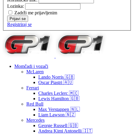
Lozinka:
Zadrži me prijavljenim
Prijavi se
Registriraj se
Momčadi i vozači
McLaren
Lando Norris 🇬🇧
Oscar Piastri 🇦🇺
Ferrari
Charles Leclerc 🇲🇨
Lewis Hamilton 🇬🇧
Red Bull
Max Verstappen 🇳🇱
Liam Lawson 🇳🇿
Mercedes
George Russell 🇬🇧
Andrea Kimi Antonelli 🇮🇹