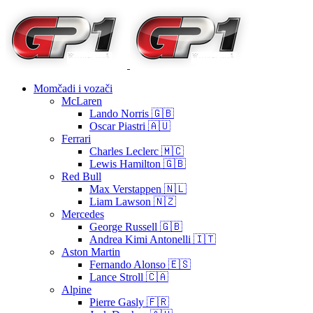
Momčadi i vozači
McLaren
Lando Norris 🇬🇧
Oscar Piastri 🇦🇺
Ferrari
Charles Leclerc 🇲🇨
Lewis Hamilton 🇬🇧
Red Bull
Max Verstappen 🇳🇱
Liam Lawson 🇳🇿
Mercedes
George Russell 🇬🇧
Andrea Kimi Antonelli 🇮🇹
Aston Martin
Fernando Alonso 🇪🇸
Lance Stroll 🇨🇦
Alpine
Pierre Gasly 🇫🇷