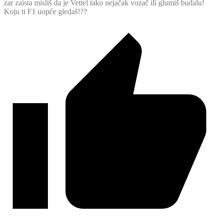
zar zaista misliš da je Vettel tako nejačak vozač ili glumiš budalu!
Koju ti F1 uopće gledaš!??