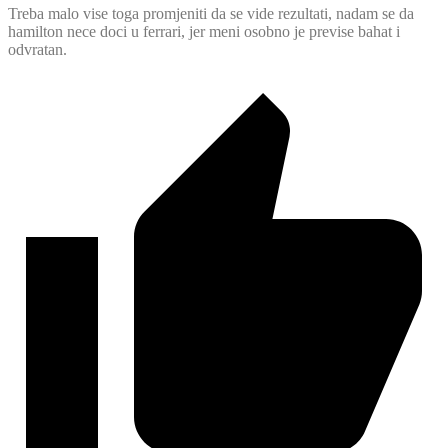
Treba malo vise toga promjeniti da se vide rezultati, nadam se da
hamilton nece doci u ferrari, jer meni osobno je previse bahat i
odvratan.