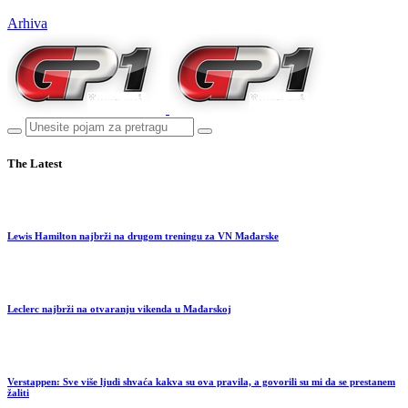
Arhiva
The Latest
Lewis Hamilton najbrži na drugom treningu za VN Mađarske
Leclerc najbrži na otvaranju vikenda u Mađarskoj
Verstappen: Sve više ljudi shvaća kakva su ova pravila, a govorili su mi da se prestanem
žaliti