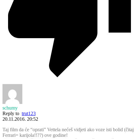
schumy
Reply to
trut123
20.11.2016. 20:52
Taj film da će “oprati” Vettela nećeš vidjeti ako voze isti bolid (čitaj
Ferrari= karijola!!??) ove godine!