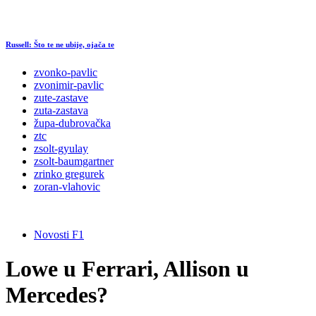
Russell: Što te ne ubije, ojača te
zvonko-pavlic
zvonimir-pavlic
zute-zastave
zuta-zastava
župa-dubrovačka
ztc
zsolt-gyulay
zsolt-baumgartner
zrinko gregurek
zoran-vlahovic
Novosti F1
Lowe u Ferrari, Allison u
Mercedes?