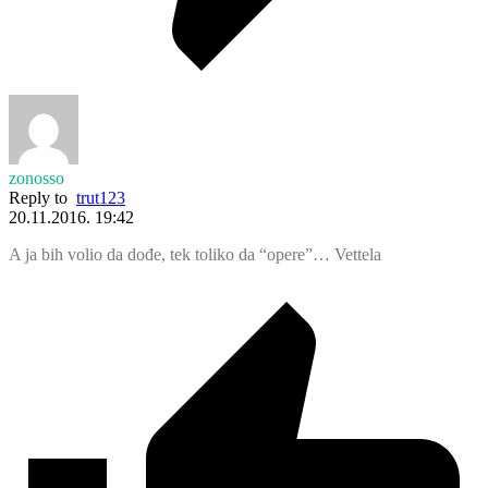
zonosso
Reply to
trut123
20.11.2016. 19:42
A ja bih volio da dođe, tek toliko da “opere”… Vettela