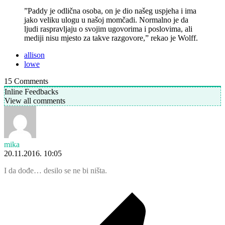
”Paddy je odlična osoba, on je dio našeg uspjeha i ima
jako veliku ulogu u našoj momčadi. Normalno je da
ljudi raspravljaju o svojim ugovorima i poslovima, ali
mediji nisu mjesto za takve razgovore,” rekao je Wolff.
allison
lowe
15
Comments
Inline Feedbacks
View all comments
mika
20.11.2016. 10:05
I da dođe… desilo se ne bi ništa.