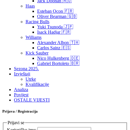
Jack Doohan 🇦🇺
Haas
Esteban Ocon 🇫🇷
Oliver Bearman 🇬🇧
Racing Bulls
Yuki Tsunoda 🇯🇵
Isack Hadjar 🇫🇷
Williams
Alexander Albon 🇹🇭
Carlos Sainz 🇪🇸
Kick Sauber
Nico Hulkenberg 🇩🇪
Gabriel Bortoleto 🇧🇷
Sezona 2025.
Izvještaji
Utrke
Kvalifikacije
Analiza
Povijest
OSTALE VIJESTI
Prijava / Registracija
Prijavi se
Korisničko ime: