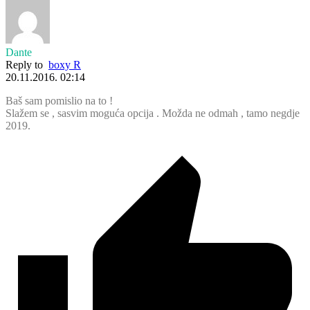
Dante
Reply to
boxy R
20.11.2016. 02:14
Baš sam pomislio na to !
Slažem se , sasvim moguća opcija . Možda ne odmah , tamo negdje
2019.