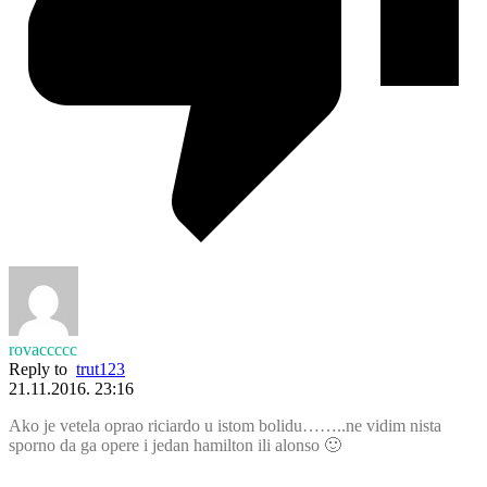
rovaccccc
Reply to
trut123
21.11.2016. 23:16
Ako je vetela oprao riciardo u istom bolidu……..ne vidim nista
sporno da ga opere i jedan hamilton ili alonso 🙂