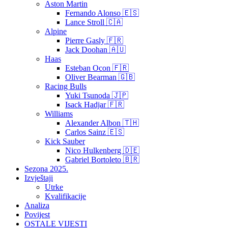
Aston Martin
Fernando Alonso 🇪🇸
Lance Stroll 🇨🇦
Alpine
Pierre Gasly 🇫🇷
Jack Doohan 🇦🇺
Haas
Esteban Ocon 🇫🇷
Oliver Bearman 🇬🇧
Racing Bulls
Yuki Tsunoda 🇯🇵
Isack Hadjar 🇫🇷
Williams
Alexander Albon 🇹🇭
Carlos Sainz 🇪🇸
Kick Sauber
Nico Hulkenberg 🇩🇪
Gabriel Bortoleto 🇧🇷
Sezona 2025.
Izvještaji
Utrke
Kvalifikacije
Analiza
Povijest
OSTALE VIJESTI