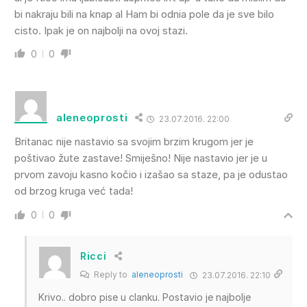
bi nakraju bili na knap al Ham bi odnia pole da je sve bilo
cisto. Ipak je on najbolji na ovoj stazi.
0
0
aleneoprosti
23.07.2016. 22:00
Britanac nije nastavio sa svojim brzim krugom jer je
poštivao žute zastave! Smiješno! Nije nastavio jer je u
prvom zavoju kasno kočio i izašao sa staze, pa je odustao
od brzog kruga već tada!
0
0
Ricci
Reply to
aleneoprosti
23.07.2016. 22:10
Krivo.. dobro pise u clanku. Postavio je najbolje