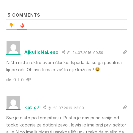
5
COMMENTS
AjkulicNaLeso
24.07.2016. 09:59
Ništa niste rekli u ovom članku. Ispada da su ga pustili na
lijepe oči. Objasniti malo zašto nije kažnjen!
0
0
katic7
23.07.2016. 23:00
Sve je cisto po tom pitanju. Pustia je gas puno ranije od
tocke kocenja za doticni zavoj. lewis je ima brzi prvi sektor
al je Nico ima ljubicasti usprkos lift up-u tako da mislim da