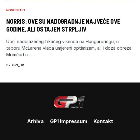
NOVOSTI F1
NORRIS: OVE SU NADOGRADNJE NAJVEĆE OVE
GODINE, ALI OSTAJEM STRPLJIV
Uoči nadolazećeg trkaćeg vikenda na Hungaroringu, u
taboru McLarena vlada umjereni optimizam, ali i doza opreza.
Momčad iz…
BY
GP1_HR
Arhiva
GP1 impressum
Kontakt