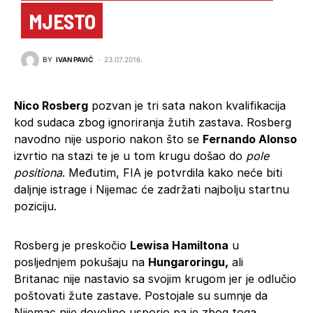
MJESTO
BY
IVAN PAVIĆ
23.07.2016.
Nico Rosberg
pozvan je tri sata nakon kvalifikacija
kod sudaca zbog ignoriranja žutih zastava. Rosberg
navodno nije usporio nakon što se
Fernando Alonso
izvrtio na stazi te je u tom krugu došao do
pole
positiona
. Međutim, FIA je potvrdila kako neće biti
daljnje istrage i Nijemac će zadržati najbolju startnu
poziciju.
Rosberg je preskočio
Lewisa Hamiltona
u
posljednjem pokušaju na
Hungaroringu,
ali
Britanac nije nastavio sa svojim krugom jer je odlučio
poštovati žute zastave. Postojale su sumnje da
Nijemac nije dovoljno usporio pa je zbog toga