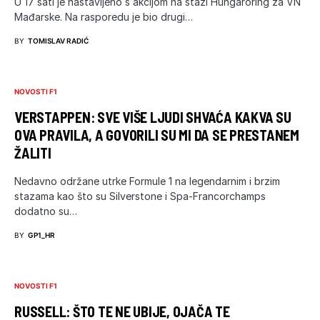
U 17 sati je nastavljeno s akcijom na stazi Hungaroring za VN
Mađarske. Na rasporedu je bio drugi…
BY
TOMISLAV RADIĆ
NOVOSTI F1
VERSTAPPEN: SVE VIŠE LJUDI SHVAĆA KAKVA SU
OVA PRAVILA, A GOVORILI SU MI DA SE PRESTANEM
ŽALITI
Nedavno održane utrke Formule 1 na legendarnim i brzim
stazama kao što su Silverstone i Spa-Francorchamps
dodatno su…
BY
GP1_HR
NOVOSTI F1
RUSSELL: ŠTO TE NE UBIJE, OJAČA TE