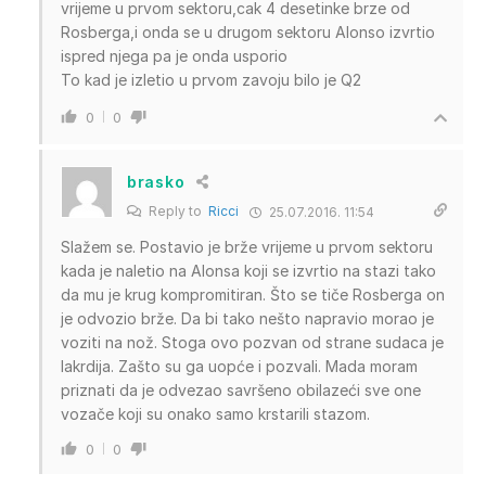
vrijeme u prvom sektoru,cak 4 desetinke brze od
Rosberga,i onda se u drugom sektoru Alonso izvrtio
ispred njega pa je onda usporio
To kad je izletio u prvom zavoju bilo je Q2
0
0
brasko
Reply to
Ricci
25.07.2016. 11:54
Slažem se. Postavio je brže vrijeme u prvom sektoru
kada je naletio na Alonsa koji se izvrtio na stazi tako
da mu je krug kompromitiran. Što se tiče Rosberga on
je odvozio brže. Da bi tako nešto napravio morao je
voziti na nož. Stoga ovo pozvan od strane sudaca je
lakrdija. Zašto su ga uopće i pozvali. Mada moram
priznati da je odvezao savršeno obilazeći sve one
vozače koji su onako samo krstarili stazom.
0
0