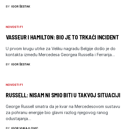
BY
IGOR ŠESTAK
NOVOSTI F1
VASSEUR I HAMILTON: BIO JE TO TRKAĆI INCIDENT
U prvom krugu utrke za Veliku nagradu Belgije došlo je do
kontakta između Mercedesa Georgea Russella i Ferrarija…
BY
IGOR ŠESTAK
NOVOSTI F1
RUSSELL: NISAM NI SMIO BITI U TAKVOJ SITUACIJI
George Russell smatra da je kvar na Mercedesovom sustavu
za pohranu energije bio glavni razlog njegovog ranog
odustajanja…
BY
IGOR VUKAJLOVIC