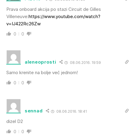
Prava onboard akcija po stazi Circuit de Gilles
Villeneuve:
https://www.youtube.com/watch?
v=IJ422Rc26Zw
0
0
aleneoprosti
08.06.2016. 19:59
Samo krenite na bolje već jednom!
0
0
sennad
08.06.2016. 18:41
dizel D2
0
0