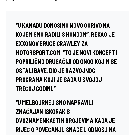
“U KANADU DONOSIMO NOVO GORIVO NA
KOJEM SMO RADILI S HONDOM”, REKAO JE
EXXONOV BRUCE CRAWLEY ZA
MOTORSPORT.COM. “TO JE NOVI KONCEPT I
POPRILIČNO DRUGAČIJI OD ONOG KOJIM SE
OSTALI BAVE. DIO JE RAZVOJNOG
PROGRAMA KOJI JE SADA U SVOJOJ
TREĆOJ GODINI.”
“U MELBOURNEU SMO NAPRAVILI
ZNAČAJAN ISKORAK S
DVOZNAMENKASTIM BROJEVIMA KADA JE
RIJEČ O POVEĆANJU SNAGE U ODNOSU NA