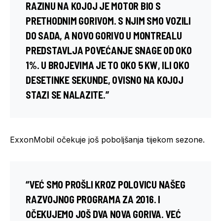
RAZINU NA KOJOJ JE MOTOR BIO S
PRETHODNIM GORIVOM. S NJIM SMO VOZILI
DO SADA, A NOVO GORIVO U MONTREALU
PREDSTAVLJA POVEĆANJE SNAGE OD OKO
1%. U BROJEVIMA JE TO OKO
5 KW
, ILI OKO
DESETINKE SEKUNDE, OVISNO NA KOJOJ
STAZI SE NALAZITE.”
ExxonMobil očekuje još poboljšanja tijekom sezone.
“VEĆ SMO PROŠLI KROZ POLOVICU NAŠEG
RAZVOJNOG PROGRAMA ZA 2016. I
OČEKUJEMO JOŠ DVA NOVA GORIVA. VEĆ