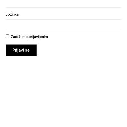
Lozinka:
Zadrži me prijavljenim
Prijavi se