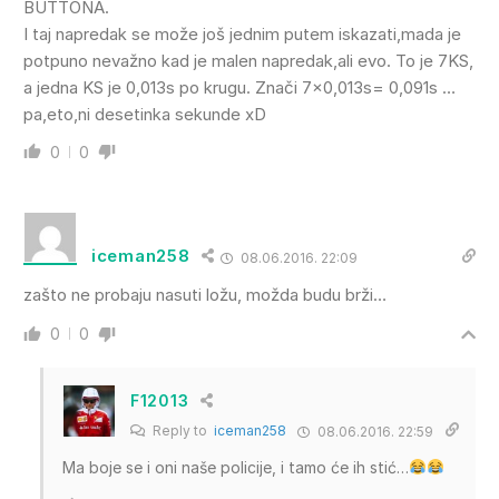
BUTTONA.
I taj napredak se može još jednim putem iskazati,mada je
potpuno nevažno kad je malen napredak,ali evo. To je 7KS,
a jedna KS je 0,013s po krugu. Znači 7×0,013s= 0,091s …
pa,eto,ni desetinka sekunde xD
0
0
iceman258
08.06.2016. 22:09
zašto ne probaju nasuti ložu, možda budu brži…
0
0
F12013
Reply to
iceman258
08.06.2016. 22:59
Ma boje se i oni naše policije, i tamo će ih stić…