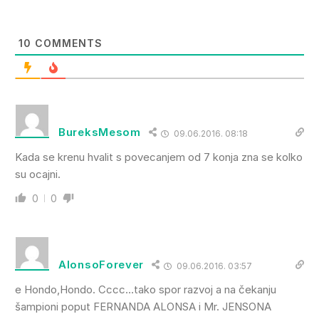
10
COMMENTS
BureksMesom
09.06.2016. 08:18
Kada se krenu hvalit s povecanjem od 7 konja zna se kolko
su ocajni.
0
0
AlonsoForever
09.06.2016. 03:57
e Hondo,Hondo. Cccc…tako spor razvoj a na čekanju
šampioni poput FERNANDA ALONSA i Mr. JENSONA