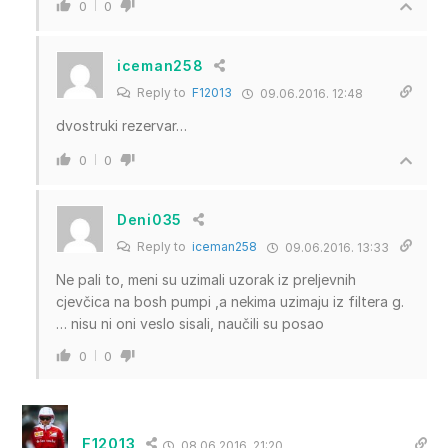
0
0
iceman258
Reply to
F12013
09.06.2016. 12:48
dvostruki rezervar…
0
0
Deni035
Reply to
iceman258
09.06.2016. 13:33
Ne pali to, meni su uzimali uzorak iz preljevnih
cjevčica na bosh pumpi ,a nekima uzimaju iz filtera g.
… nisu ni oni veslo sisali, naučili su posao
0
0
F12013
08.06.2016. 21:20