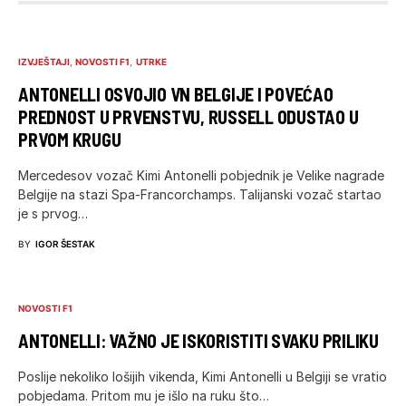
IZVJEŠTAJI
NOVOSTI F1
UTRKE
ANTONELLI OSVOJIO VN BELGIJE I POVEĆAO
PREDNOST U PRVENSTVU, RUSSELL ODUSTAO U
PRVOM KRUGU
Mercedesov vozač Kimi Antonelli pobjednik je Velike nagrade
Belgije na stazi Spa-Francorchamps. Talijanski vozač startao
je s prvog…
BY
IGOR ŠESTAK
NOVOSTI F1
ANTONELLI: VAŽNO JE ISKORISTITI SVAKU PRILIKU
Poslije nekoliko lošijih vikenda, Kimi Antonelli u Belgiji se vratio
pobjedama. Pritom mu je išlo na ruku što…