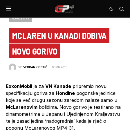
NOVOSTI F1
MCLAREN U KANADI DOBIVA
NOVO GORIVO
BY
VEDRAN KRISTIĆ
08.06.2016.
ExxonMobil
je za
VN Kanade
pripremio novu
specifikaciju goriva za
Hondine
pogonske jedinice
koje se već drugu sezonu zaredom nalaze samo u
McLarenovim
bolidima. Novo gorivo je testirano na
dinamometrima u Japanu i Ujedinjenom Kraljevstvu
te je zasad jedina ‘nadogradnja’ kada je riječ o
pogonu McLarenovog MP4-31.