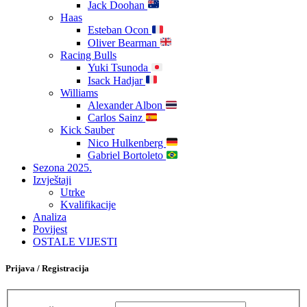
Jack Doohan
Haas
Esteban Ocon
Oliver Bearman
Racing Bulls
Yuki Tsunoda
Isack Hadjar
Williams
Alexander Albon
Carlos Sainz
Kick Sauber
Nico Hulkenberg
Gabriel Bortoleto
Sezona 2025.
Izvještaji
Utrke
Kvalifikacije
Analiza
Povijest
OSTALE VIJESTI
Prijava / Registracija