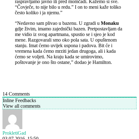
raspravljamo javno ili pred momčadi. Kažemo si sve.
“Čovječe, to nije bilo u redu.” I on to meni kaže toliko
često koliko i ja njemu.”
“Nedavno sam plivao u bazenu. U zgradi u
Monaku
gdje živim, imamo zajednički bazen. Pretpostavljam da
me vidio iz svog apartmana, spustio se i sjeo je kod
mene. Razgovarali smo oko pola sata. U opuštenom
stanju. Imat ćemo uvijek uspona i padova. Bit će i
vremena kada ćemo mrziti jedan drugoga, ali i kada
ćemo se voljeti. Na kraju kada se umirovimo,
poštovanje je ono što ostane,” dodao je Hamilton.
14
Comments
Inline Feedbacks
View all comments
ProkletiGad
03.07.2016. 15:50