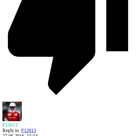
F12013
Reply to
F12013
27.06.2016. 15:34