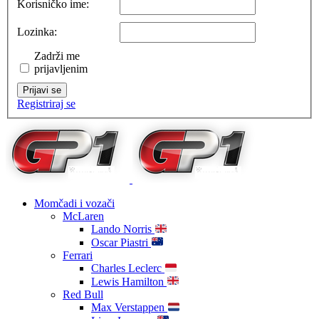
Korisničko ime:
Lozinka:
Zadrži me
prijavljenim
Prijavi se
Registriraj se
Momčadi i vozači
McLaren
Lando Norris
Oscar Piastri
Ferrari
Charles Leclerc
Lewis Hamilton
Red Bull
Max Verstappen