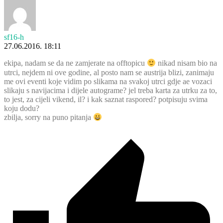
sf16-h
27.06.2016. 18:11
ekipa, nadam se da ne zamjerate na offtopicu
nikad nisam bio na
utrci, nejdem ni ove godine, al posto nam se austrija blizi, zanimaju
me ovi eventi koje vidim po slikama na svakoj utrci gdje ae vozaci
slikaju s navijacima i dijele autograme? jel treba karta za utrku za to,
to jest, za cijeli vikend, il? i kak saznat raspored? potpisuju svima
koju dodu?
zbilja, sorry na puno pitanja