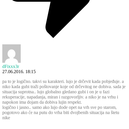
dFixxx3r
27.06.2016. 18:15
pa to je logično. takvi su karakteri. lujo je drčevit kada pobjeđuje. a
niko kada gubi traži poštovanje koje od drčevitog ne dobiva. sada je
situacija suprotna.. lujo globalno gledano gubi i on je u fazi
rekuperacije, napadanja, miran i razgovorljiv. a niko je na vrhu i
napokon ima dojam da dobiva lujin respekt.
logično i jasno.. samo ako lujo dode opet na vrh sve po starom,
pogotovo ako će na putu do vrha biti dvojbenih situacija na štetu
nike