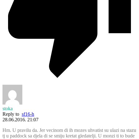
stoka
Reply to
sf16-h
28.06.2016. 21:07
Hm. U pravilu da. Jer vecinom di ih mozes uhvatist su ulazi na stazu
tj u paddock sa djela di se smiju kretat gledatelji. U monzi ti to bude