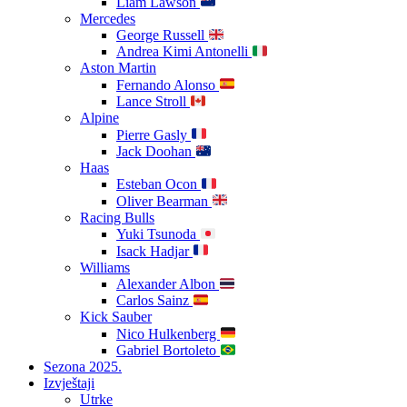
Liam Lawson
Mercedes
George Russell
Andrea Kimi Antonelli
Aston Martin
Fernando Alonso
Lance Stroll
Alpine
Pierre Gasly
Jack Doohan
Haas
Esteban Ocon
Oliver Bearman
Racing Bulls
Yuki Tsunoda
Isack Hadjar
Williams
Alexander Albon
Carlos Sainz
Kick Sauber
Nico Hulkenberg
Gabriel Bortoleto
Sezona 2025.
Izvještaji
Utrke