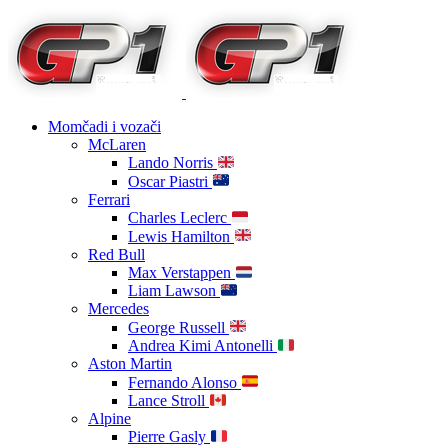
Momčadi i vozači
McLaren
Lando Norris
Oscar Piastri
Ferrari
Charles Leclerc
Lewis Hamilton
Red Bull
Max Verstappen
Liam Lawson
Mercedes
George Russell
Andrea Kimi Antonelli
Aston Martin
Fernando Alonso
Lance Stroll
Alpine
Pierre Gasly