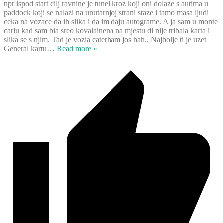
npr ispod start cilj ravnine je tunel kroz koji oni dolaze s autima u
paddock koji se nalazi na unutarnjoj strani staze i tamo masa ljudi
ceka na vozace da ih slika i da im daju autograme. A ja sam u monte
carlu kad sam bia sreo kovalainena na mjestu di nije tribala karta i
slika se s njim. Tad je vozia caterham jos hah.. Najbolje ti je uzet
General kartu
…
Read more »