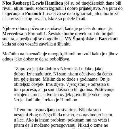
Nico Rosberg
i
Lewis Hamilton
još su od tinejdžerskih dana bili
rivali, ali su među sobom izgradili i dobro prijateljstvo. Na putu do
natjecanja u
Formuli
1
rivalstvo se dalo ignorirati, ali u borbi za
naslov svjetskog prvaka, iskre su počele frcati.
Njihov odnos počeo se narušavati kada je počela dominacija
Mercedesa
u Formuli 1. Žestoke borbe dovele su i do brojnih
sudara, a posljednji se dogodio na
VN Španjolske
u
Barceloni
kada su oba vozača završila u šljunku.
Međutim na iznenađenje mnogih, Hamilton tvrdi kako je njihov
odnos jako dobar te da se poboljšava.
“Zapravo je jako dobro s Nicom sada. Jako, jako
dobro. Iznenađujuće. Ni sam nisam očekivao da ćemo
biti gdje jesmo. Mislim da to dođe s godinama. On je
obiteljski čovjek. Ima dijete. Vjerojatno je odrastao u
tom procesu, a i ja sam došao do tih godina. Poštovanje
o kojem smo nas dvojica uvijek govorili je veće nego
što je ikad bilo,” rekao je Hamilton.
“Trenutno raspravljamo o stvarima. Bilo da smo
nesretni zbog nečega ili da nismo, raspravimo to licem
u lice. Ako ja imam problem, pokucam mu na vrata i
pitam da li možemo porazgovarati. Nikad o tome ne