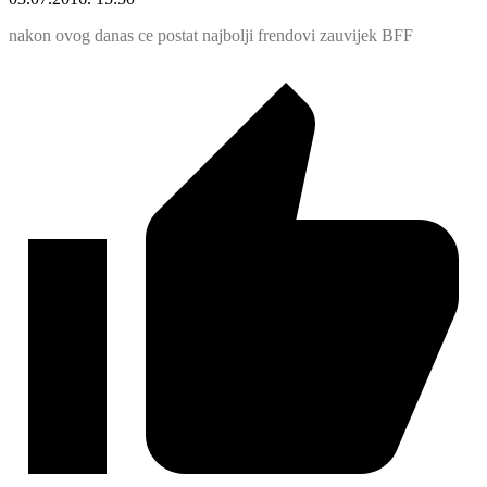
nakon ovog danas ce postat najbolji frendovi zauvijek BFF