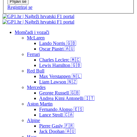
Prijavi se
Registriraj se
Momčadi i vozači
McLaren
Lando Norris 🇬🇧
Oscar Piastri 🇦🇺
Ferrari
Charles Leclerc 🇲🇨
Lewis Hamilton 🇬🇧
Red Bull
Max Verstappen 🇳🇱
Liam Lawson 🇳🇿
Mercedes
George Russell 🇬🇧
Andrea Kimi Antonelli 🇮🇹
Aston Martin
Fernando Alonso 🇪🇸
Lance Stroll 🇨🇦
Alpine
Pierre Gasly 🇫🇷
Jack Doohan 🇦🇺
Haas