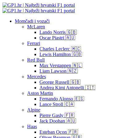
Momčadi i vozači
McLaren
Lando Norris 🇬🇧
Oscar Piastri 🇦🇺
Ferrari
Charles Leclerc 🇲🇨
Lewis Hamilton 🇬🇧
Red Bull
Max Verstappen 🇳🇱
Liam Lawson 🇳🇿
Mercedes
George Russell 🇬🇧
Andrea Kimi Antonelli 🇮🇹
Aston Martin
Fernando Alonso 🇪🇸
Lance Stroll 🇨🇦
Alpine
Pierre Gasly 🇫🇷
Jack Doohan 🇦🇺
Haas
Esteban Ocon 🇫🇷
Oliver Bearman 🇬🇧