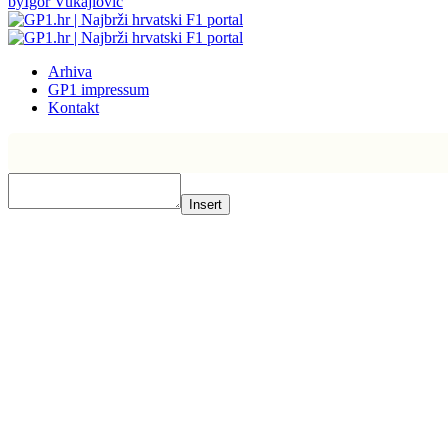
by
Igor Vukajlovic
Arhiva
GP1 impressum
Kontakt
Insert