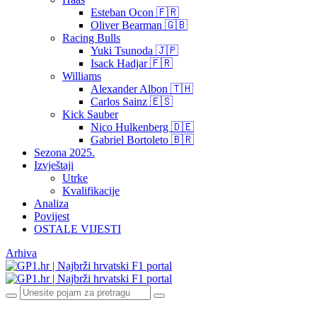
Esteban Ocon 🇫🇷
Oliver Bearman 🇬🇧
Racing Bulls
Yuki Tsunoda 🇯🇵
Isack Hadjar 🇫🇷
Williams
Alexander Albon 🇹🇭
Carlos Sainz 🇪🇸
Kick Sauber
Nico Hulkenberg 🇩🇪
Gabriel Bortoleto 🇧🇷
Sezona 2025.
Izvještaji
Utrke
Kvalifikacije
Analiza
Povijest
OSTALE VIJESTI
Arhiva