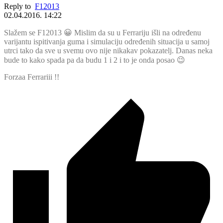
Reply to
F12013
02.04.2016. 14:22
Slažem se F12013 😀 Mislim da su u Ferrariju išli na određenu
varijantu ispitivanja guma i simulaciju određenih situacija u samoj
utrci tako da sve u svemu ovo nije nikakav pokazatelj. Danas neka
bude to kako spada pa da budu 1 i 2 i to je onda posao 😉
Forzaa Ferrariii !!