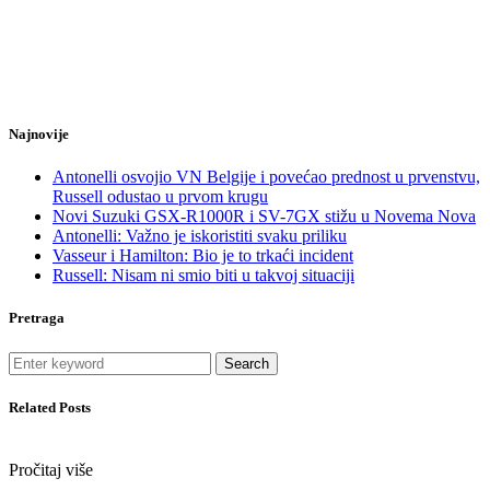
Najnovije
Antonelli osvojio VN Belgije i povećao prednost u prvenstvu,
Russell odustao u prvom krugu
Novi Suzuki GSX-R1000R i SV-7GX stižu u Novema Nova
Antonelli: Važno je iskoristiti svaku priliku
Vasseur i Hamilton: Bio je to trkaći incident
Russell: Nisam ni smio biti u takvoj situaciji
Pretraga
Search
Related Posts
Pročitaj više