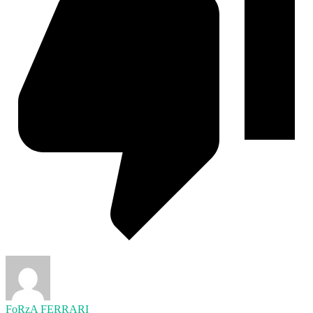
FoRzA FERRARI