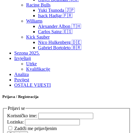
Racing Bulls
Yuki Tsunoda 🇯🇵
Isack Hadjar 🇫🇷
Williams
Alexander Albon 🇹🇭
Carlos Sainz 🇪🇸
Kick Sauber
Nico Hulkenberg 🇩🇪
Gabriel Bortoleto 🇧🇷
Sezona 2025.
Izvještaji
Utrke
Kvalifikacije
Analiza
Povijest
OSTALE VIJESTI
Prijava / Registracija
Prijavi se
Korisničko ime:
Lozinka:
Zadrži me prijavljenim