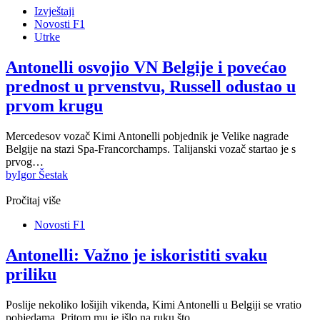
Izvještaji
Novosti F1
Utrke
Antonelli osvojio VN Belgije i povećao
prednost u prvenstvu, Russell odustao u
prvom krugu
Mercedesov vozač Kimi Antonelli pobjednik je Velike nagrade
Belgije na stazi Spa-Francorchamps. Talijanski vozač startao je s
prvog…
by
Igor Šestak
Pročitaj više
Novosti F1
Antonelli: Važno je iskoristiti svaku
priliku
Poslije nekoliko lošijih vikenda, Kimi Antonelli u Belgiji se vratio
pobjedama. Pritom mu je išlo na ruku što…