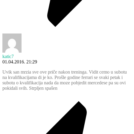
katic7
01.04.2016. 21:29
Uvik san mrzia sve ove priče nakon treninga. Vidit cemo u subotu
na kvalifikacijama di je ko. Prošle godine ferrari se svaki petak i
subotu o kvalifikacija nada da moze pobjedit mercedese pa su ovi
pokidali svih. Strpljen spašen