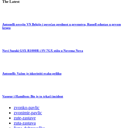
The Latest
Antonelli osvojio VN Belgije i povećao prednost u prvenstvu, Russell odustao u prvom
krugu
Novi Suzuki GSX-R1000R i SV-7GX stižu u Novema Nova
Antonelli: Važno je iskoristiti svaku priliku
Vasseur i Hamilton: Bio je to trkaći incident
zvonko-pavlic
zvonimir-pavlic
zute-zastave
zuta-zastava