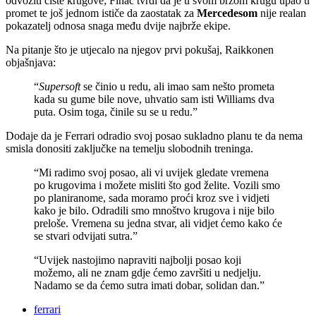
odvoziti čiste krugove; Finac tvrdi da je u svom brzom krugu upao u
promet te još jednom ističe da zaostatak za
Mercedesom
nije realan
pokazatelj odnosa snaga među dvije najbrže ekipe.
Na pitanje što je utjecalo na njegov prvi pokušaj, Raikkonen
objašnjava:
“
Supersoft
se činio u redu, ali imao sam nešto prometa
kada su gume bile nove, uhvatio sam isti Williams dva
puta. Osim toga, činile su se u redu.”
Dodaje da je Ferrari odradio svoj posao sukladno planu te da nema
smisla donositi zaključke na temelju slobodnih treninga.
“Mi radimo svoj posao, ali vi uvijek gledate vremena
po krugovima i možete misliti što god želite. Vozili smo
po planiranome, sada moramo proći kroz sve i vidjeti
kako je bilo. Odradili smo mnoštvo krugova i nije bilo
preloše. Vremena su jedna stvar, ali vidjet ćemo kako će
se stvari odvijati sutra.”
“Uvijek nastojimo napraviti najbolji posao koji
možemo, ali ne znam gdje ćemo završiti u nedjelju.
Nadamo se da ćemo sutra imati dobar, solidan dan.”
ferrari