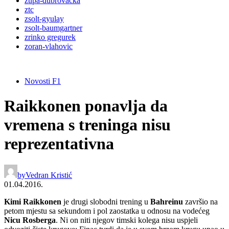
župa-dubrovačka
ztc
zsolt-gyulay
zsolt-baumgartner
zrinko gregurek
zoran-vlahovic
Novosti F1
Raikkonen ponavlja da
vremena s treninga nisu
reprezentativna
by
Vedran Kristić
01.04.2016.
Kimi Raikkonen
je drugi slobodni trening u
Bahreinu
završio na
petom mjestu sa sekundom i pol zaostatka u odnosu na vodećeg
Nicu Rosberga
. Ni on niti njegov timski kolega nisu uspjeli