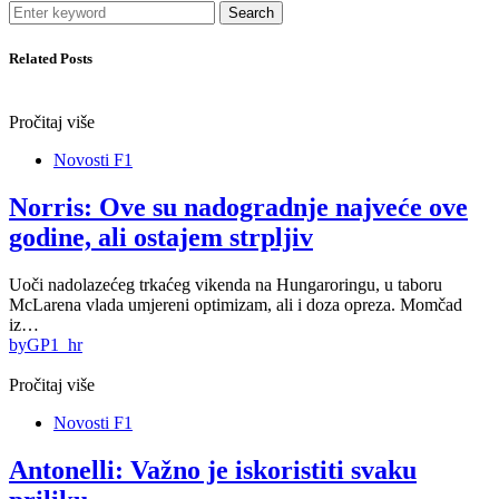
Search
Related Posts
Pročitaj više
Novosti F1
Norris: Ove su nadogradnje najveće ove
godine, ali ostajem strpljiv
Uoči nadolazećeg trkaćeg vikenda na Hungaroringu, u taboru
McLarena vlada umjereni optimizam, ali i doza opreza. Momčad
iz…
by
GP1_hr
Pročitaj više
Novosti F1
Antonelli: Važno je iskoristiti svaku