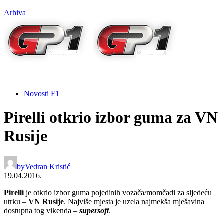
Arhiva
Novosti F1
Pirelli otkrio izbor guma za VN
Rusije
by
Vedran Kristić
19.04.2016.
Pirelli
je otkrio izbor guma pojedinih vozača/momčadi za sljedeću
utrku –
VN Rusije
. Najviše mjesta je uzela najmekša mješavina
dostupna tog vikenda –
supersoft
.