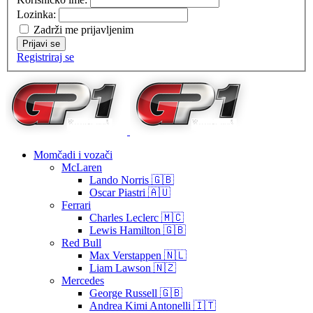
Lozinka:
Zadrži me prijavljenim
Prijavi se
Registriraj se
Momčadi i vozači
McLaren
Lando Norris 🇬🇧
Oscar Piastri 🇦🇺
Ferrari
Charles Leclerc 🇲🇨
Lewis Hamilton 🇬🇧
Red Bull
Max Verstappen 🇳🇱
Liam Lawson 🇳🇿
Mercedes
George Russell 🇬🇧
Andrea Kimi Antonelli 🇮🇹