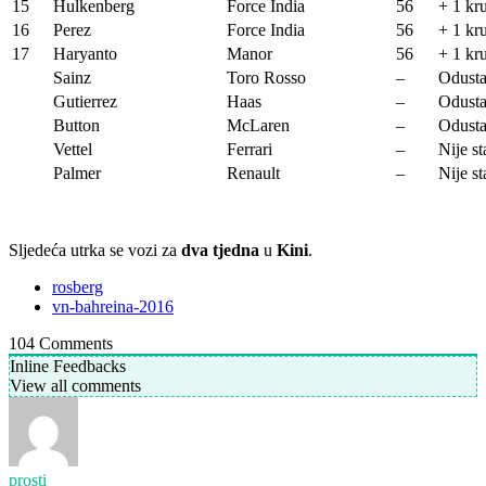
15
Hulkenberg
Force India
56
+ 1 kr
16
Perez
Force India
56
+ 1 kr
17
Haryanto
Manor
56
+ 1 kr
Sainz
Toro Rosso
–
Odust
Gutierrez
Haas
–
Odust
Button
McLaren
–
Odust
Vettel
Ferrari
–
Nije st
Palmer
Renault
–
Nije st
Sljedeća utrka se vozi za
dva tjedna
u
Kini
.
rosberg
vn-bahreina-2016
104
Comments
Inline Feedbacks
View all comments
prosti