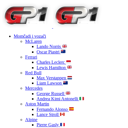
Momčadi i vozači
McLaren
Lando Norris
Oscar Piastri
Ferrari
Charles Leclerc
Lewis Hamilton
Red Bull
Max Verstappen
Liam Lawson
Mercedes
George Russell
Andrea Kimi Antonelli
Aston Martin
Fernando Alonso
Lance Stroll
Alpine
Pierre Gasly