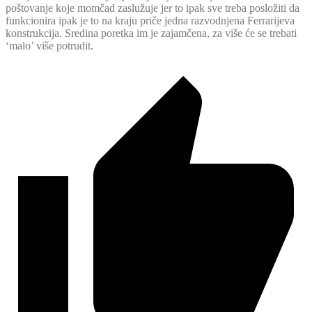
poštovanje koje momčad zaslužuje jer to ipak sve treba posložiti da
funkcionira ipak je to na kraju priče jedna razvodnjena Ferrarijeva
konstrukcija. Sredina poretka im je zajamčena, za više će se trebati
‘malo’ više potrudit.