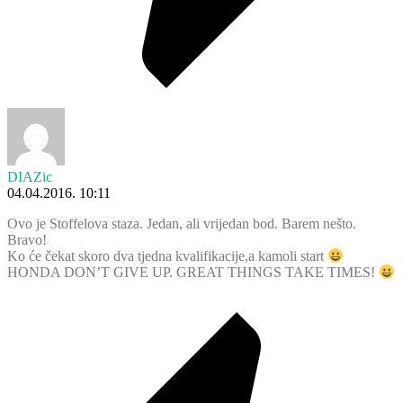
DIAZic
04.04.2016. 10:11
Ovo je Stoffelova staza. Jedan, ali vrijedan bod. Barem nešto.
Bravo!
Ko će čekat skoro dva tjedna kvalifikacije,a kamoli start
HONDA DON’T GIVE UP. GREAT THINGS TAKE TIMES!