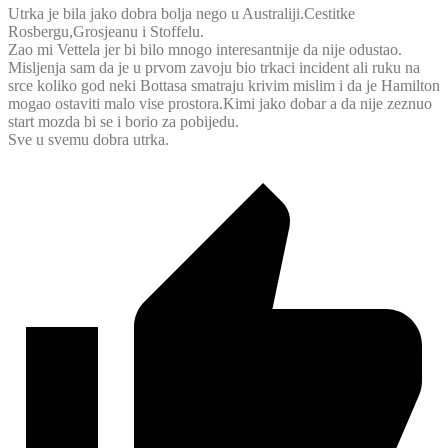
Utrka je bila jako dobra bolja nego u Australiji.Cestitke
Rosbergu,Grosjeanu i Stoffelu.
Zao mi Vettela jer bi bilo mnogo interesantnije da nije odustao.
Misljenja sam da je u prvom zavoju bio trkaci incident ali ruku na
srce koliko god neki Bottasa smatraju krivim mislim i da je Hamilton
mogao ostaviti malo vise prostora.Kimi jako dobar a da nije zeznuo
start mozda bi se i borio za pobijedu.
Sve u svemu dobra utrka.