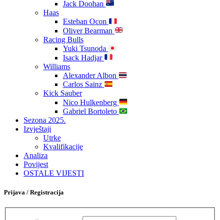
Jack Doohan
Haas
Esteban Ocon
Oliver Bearman
Racing Bulls
Yuki Tsunoda
Isack Hadjar
Williams
Alexander Albon
Carlos Sainz
Kick Sauber
Nico Hulkenberg
Gabriel Bortoleto
Sezona 2025.
Izvještaji
Utrke
Kvalifikacije
Analiza
Povijest
OSTALE VIJESTI
Prijava / Registracija