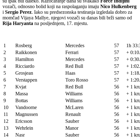
su ipak bili daleko. Razočaranje dana su svakako
Force Indijini
vozači, odnosno bolid koji na raspolaganju imaju
Nico Hulkenberg
i
Sergio Perez
. Iako su predsezonska testiranja izgledala dobro za
momčad Vijaya Mallye, njegovi vozači su danas bili brži samo od
Rija Haryanta
na posljednjem, 17. mjestu.
1
Rosberg
Mercedes
57
1h 33:
2
Raikkonen
Ferrari
57
+ 0:10
3
Hamilton
Mercedes
57
+ 0:30
4
Ricciardo
Red Bull
57
+ 1:02
5
Grosjean
Haas
57
+ 1:18
6
Verstappen
Toro Rosso
57
+ 1:20
7
Kvjat
Red Bull
56
+ 1 kr
8
Massa
Williams
56
+ 1 kr
9
Bottas
Williams
56
+ 1 kr
10
Vandoorne
McLaren
56
+ 1 kr
11
Magnussen
Renault
56
+ 1 kr
12
Ericsson
Sauber
56
+ 1 kr
13
Wehrlein
Manor
56
+ 1 kr
14
Nasr
Sauber
56
+ 1 kr