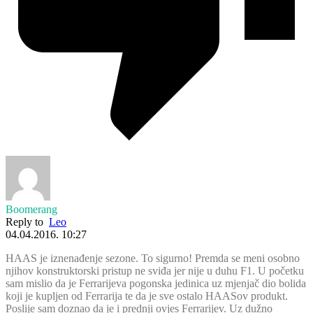
Boomerang
Reply to
Leo
04.04.2016. 10:27
HAAS je iznenađenje sezone. To sigurno! Premda se meni osobno
njihov konstruktorski pristup ne sviđa jer nije u duhu F1. U početku
sam mislio da je Ferrarijeva pogonska jedinica uz mjenjač dio bolida
koji je kupljen od Ferrarija te da je sve ostalo HAASov produkt.
Poslije sam doznao da je i prednji ovjes Ferrarijev. Uz dužno