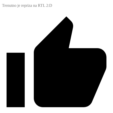
Trenutno je repriza na RTL 2:D