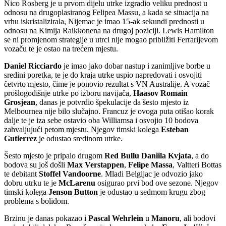
Nico Rosberg je u prvom dijelu utrke izgradio veliku prednost u
odnosu na drugoplasiranog Felipea Massu, a kada se situacija na
vrhu iskristalizirala, Nijemac je imao 15-ak sekundi prednosti u
odnosu na Kimija Raikkonena na drugoj poziciji. Lewis Hamilton
se ni promjenom strategije u utrci nije mogao približiti Ferrarijevom
vozaču te je ostao na trećem mjestu.
Daniel Ricciardo
je imao jako dobar nastup i zanimljive borbe u
sredini poretka, te je do kraja utrke uspio napredovati i osvojiti
četvrto mjesto, čime je ponovio rezultat s VN Australije. A vozač
prošlogodišnje utrke po izboru navijača,
Haasov Romain
Grosjean
, danas je potvrdio špekulacije da šesto mjesto iz
Melbournea nije bilo slučajno. Francuz je ovoga puta otišao korak
dalje te je iza sebe ostavio oba Williamsa i osvojio 10 bodova
zahvaljujući petom mjestu. Njegov timski kolega
Esteban
Gutierrez
je odustao sredinom utrke.
Šesto mjesto je pripalo drugom
Red Bullu Daniila Kvjata
, a do
bodova su još došli
Max Verstappen
,
Felipe Massa
, Valtteri Bottas
te debitant
Stoffel Vandoorne
. Mladi Belgijac je odvozio jako
dobru utrku te je
McLarenu
osigurao prvi bod ove sezone. Njegov
timski kolega
Jenson Button
je odustao u sedmom krugu zbog
problema s bolidom.
Brzinu je danas pokazao i
Pascal Wehrlein
u
Manoru
, ali bodovi