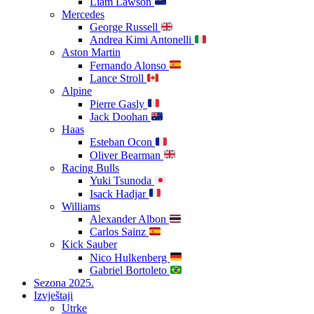
Liam Lawson
Mercedes
George Russell
Andrea Kimi Antonelli
Aston Martin
Fernando Alonso
Lance Stroll
Alpine
Pierre Gasly
Jack Doohan
Haas
Esteban Ocon
Oliver Bearman
Racing Bulls
Yuki Tsunoda
Isack Hadjar
Williams
Alexander Albon
Carlos Sainz
Kick Sauber
Nico Hulkenberg
Gabriel Bortoleto
Sezona 2025.
Izvještaji
Utrke