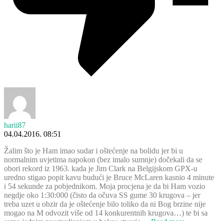
harii87
04.04.2016. 08:51
Žalim što je Ham imao sudar i oštećenje na bolidu jer bi u
normalnim uvjetima napokon (bez imalo sumnje) dočekali da se
obori rekord iz 1963. kada je Jim Clark na Belgijskom GPX-u
uredno stigao popit kavu budući je Bruce McLaren kasnio 4 minute
i 54 sekunde za pobjednikom. Moja procjena je da bi Ham vozio
negdje oko 1:30:000 (čisto da očuva SS gume 30 krugova – jer
treba uzet u obzir da je oštećenje bilo toliko da ni Bog brzine nije
mogao na M odvozit više od 14 konkurentnih krugova…) te bi sa