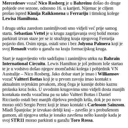
Mercedesov
vozač
Nico Rosberg
je u
Bahreinu
došao do druge
pobjede ove sezone, odnosno 16. u karijeri. Nijemac je ciljem
prošao ispred
Kimija Raikkonena
u
Ferrariju
i timskog kolege
Lewisa Hamiltona
.
I drugu utrku zaredom zanimljivosti smo vidjeli već prije samog
starta.
Sebastian Vettel
je u krugu zagrijavanja svoj bolid morao
parkirati izvan staze jer se iz stražnjeg kraja njegovog Ferrarija
pojavio dim. Osim njega, ostali smo i bez
Jolyona Palmera
koji je
svoj
Renault
vratio u garažu na kraju formacijskog kruga.
Start je nagovijestio vrlo sadržajnu i zanimljivu utrku na
Bahrain
International Circuitu
. Lewis Hamilton je još jednom loše startao
te je u vodstvo došao njegov momčadski kolega i pobjednik VN
Australije – Nico Rosberg. Jako dobar start je imao i
Williamsov
vozač
Valtteri Bottas
koji je u prvom zavoju imao kontakt s
aktualnim svjetskim prvakom, zbog čega je kasnije dobio kaznu
prolaska kroz boks. U uvodnim krugovima smo vidjeli dosta manjih
kontakata među vozačima pa su tako Valtteri Bottas i Daniel
Ricciardo ostali bez manjih dijelova prednjih krila, dok je po novo
morao otići Sergio Perez koji je imao kontakt s
Carlosom Sainzom
.
Mladi Španjolac je izvukao deblji kraj – završio je s probušenom
gumom, ali njegova utrka je ionako završena nešto kasnije kada je
svoj
STR11
morao parkirati u garažu
Toro Rossa
.