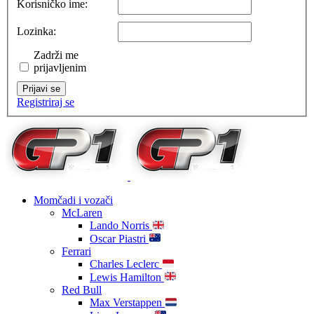
Korisničko ime:
Lozinka:
Zadrži me
prijavljenim
Prijavi se
Registriraj se
Momčadi i vozači
McLaren
Lando Norris
Oscar Piastri
Ferrari
Charles Leclerc
Lewis Hamilton
Red Bull
Max Verstappen